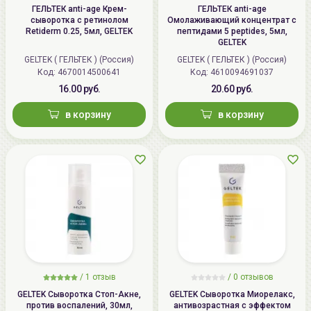
ГЕЛЬТЕК anti-age Крем-
ГЕЛЬТЕК anti-age
сыворотка с ретинолом
Омолаживающий концентрат с
Retiderm 0.25, 5мл, GELTEK
пептидами 5 peptides, 5мл,
GELTEK
GELTEK ( ГЕЛЬТЕК ) (Россия)
GELTEK ( ГЕЛЬТЕК ) (Россия)
Код: 4670014500641
Код: 4610094691037
16.00 руб.
20.60 руб.
в корзину
в корзину
/
1 отзыв
/
0 отзывов
GELTEK Сыворотка Стоп-Акне,
GELTEK Сыворотка Миорелакс,
против воспалений, 30мл,
антивозрастная с эффектом