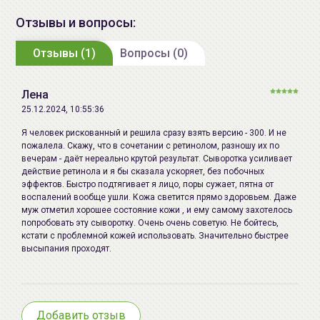
Centella Asiatica Extract, Sodium
эпидермиса и стимулирует процессы обновления
Hyaluronate, Caprylyl/capryl
Отзывы и вопросы:
клеток.
Микроиглы
в 14 раз меньше размера пор, их
Glucoside, Sorbitan Oleate, Xanthan
оболочка содержит 14 видов минералов,
Отзывы (1)
Gum, Propolis Extract, Asiaticoside,
Вопросы (0)
необходимых для подавления воспалительных
Madecassoside, Madecassic Acid,
процессов и ускорения заживления за счёт
Asiatic Acid, Glycine, Serine,
улучшения кислородного обмена.
Лена
Glutamic Acid, Aspartic Acid,
25.12.2024, 10:55:36
Leucine, Alanine, Lysine, Arginine,
Основные действующие компоненты:
Я человек рискованный и решила сразу взять версию - 300. И не
Tyrosine, Phenylalanine, Threonine,
Комплекс
центеллы азиатской
(азиатикозид,
пожалела. Скажу, что в сочетании с ретинолом, разношу их по
Proline, Valine, Isoleucine,
вечерам - даёт нереально крутой результат. Сыворотка усиливает
азиатиковая кислота, мадекассовая кислота,
действие ретинола и я бы сказала ускоряет, без побочных
Histidine, Methionine, Cysteine.
мадекассосид) - обладает
эффектов. Быстро подтягивает я лицо, поры сужает, пятна от
противовоспалительным и ранозаживляющим
воспалений вообще ушли. Кожа светится прямо здоровьем. Даже
Дата
не указывается
муж отметил хорошее состояние кожи , и ему самому захотелось
действием, способствует восстановлению
производства:
попробовать эту сыворотку. Очень очень советую. Не бойтесь,
барьерных свойств и удержанию влаги, снижает
кстати с проблемной кожей использовать. Значительно быстрее
чувствительность, уменьшает отеки, оказывает
Срок годности:
см. на упаковке (ггггммдд)
высыпания проходят.
сосудоукрепляющее действие, осуществляет
Производитель:
VT Co., LTD., 139, Saneopdanji-gil,
профилактику купероза.
Paju-si, Gyeonggi-do, Seoul,
Экстракт зелёного прополиса - предупреждает
Republic of Korea / VT Cosmetics
образование акне, восстанавливает
Добавить отзыв