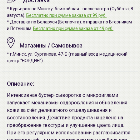
Доставка
* Курьером по Минску: ближайшая - послезавтра (Суббота, 8
августа).
Бесплатно при сумме заказа от 99 руб.
* Доставка по Беларуси (Белпочта): отправка по Вторникам
и Пятницам.
Бесплатно при сумме заказа от 49 руб.
Магазины / Самовывоз
* г.Минск, ул. Сурганова, 47-Б (главный вход медицинский
центр “НОРДИН”).
Описание:
Интенсивная бустер-сыворотка с микроиглами
запускает механизмы оздоровления и обновления
кожи за счёт деликатного отшелушивания и
восстановления. Действие продукта нацелено на
преображение текстуры и улучшение цвета лица.
При его регулярном использовании разглаживается