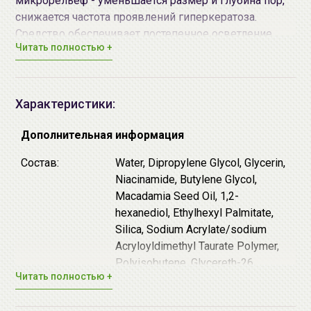
микрорельеф - уменьшается размер и глубина пор,
снижается частота проявлений гиперкератоза.
Средство обеспечивает постепенное осветление
Читать полностью +
пигментации различного происхождения: веснушек,
постакне, пигментных пятен коричневого и жёлтого
оттенков. Сыворотка восполняет дефицит влаги в
роговом слое эпидермиса, придает упругость,
Характеристики:
эластичность и сияние.
Дополнительная информация
Комплекс Cicahyalon™ (гиалуроновая кислота,
Состав:
Water, Dipropylene Glycol, Glycerin,
производные центеллы азиатской, зелёный
Niacinamide, Butylene Glycol,
прополис) - интенсивно увлажняет, оказывает
Macadamia Seed Oil, 1,2-
противовоспалительное действие, снижает
hexanediol, Ethylhexyl Palmitate,
реактивность кожи и укрепляет естественный
Silica, Sodium Acrylate/sodium
защитный барьер.
Acryloyldimethyl Taurate Polymer,
Polyisobutene, Glycereth-26,
Микроигольчатая технология CicaReedle™
Читать полностью +
Ethylhexylglycerin, Caprylyl Glycol,
(237,500ppm) обеспечивает доставку активно
Adenosine, Sodium Polyacrylate,
действующих компонентов в глубокие слои