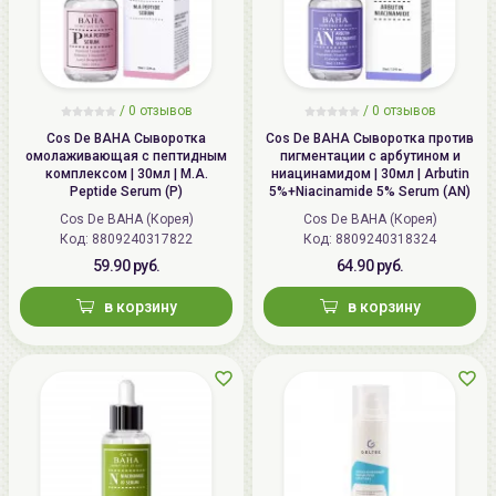
высокой концентрации. Не рекомендуется
использование после дерматологических процедур,
травмирующих роговой слой эпидермиса: пилингов,
аппаратной косметологии, инъекций.
/
0 отзывов
/
0 отзывов
Cos De BAHA Сыворотка
Cos De BAHA Сыворотка против
омолаживающая с пептидным
пигментации с арбутином и
комплексом | 30мл | M.A.
ниацинамидом | 30мл | Arbutin
Peptide Serum (P)
5%+Niacinamide 5% Serum (AN)
Cos De BAHA (Корея)
Cos De BAHA (Корея)
Код: 8809240317822
Код: 8809240318324
59.90 руб.
64.90 руб.
в корзину
в корзину