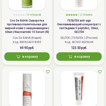
/
0 отзывов
/
2 отзыва
Cos De BAHA Сыворотка
ГЕЛЬТЕК anti-age
противовоспалительная для
Омолаживающий концентрат с
жирной кожи с ниацинамидом |
пептидами 5 peptides, 30мл,
60мл | Niacinamide 10 Serum (N)
GELTEK
Cos De BAHA (Корея)
GELTEK ( ГЕЛЬТЕК ) (Россия)
Код: 8809240318355
Код: 4670014509644
69.90 руб.
123.50 руб.
в корзину
в корзину