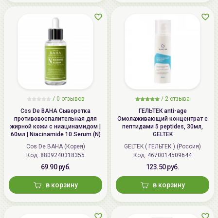
/
0 отзывов
/
2 отзыва
Cos De BAHA Сыворотка
ГЕЛЬТЕК anti-age
противовоспалительная для
Омолаживающий концентрат с
жирной кожи с ниацинамидом |
пептидами 5 peptides, 30мл,
60мл | Niacinamide 10 Serum (N)
GELTEK
Cos De BAHA (Корея)
GELTEK ( ГЕЛЬТЕК ) (Россия)
Код: 8809240318355
Код: 4670014509644
69.90 руб.
123.50 руб.
в корзину
в корзину