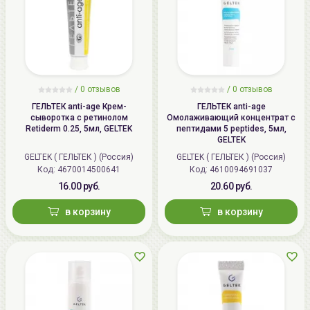
/
0 отзывов
/
0 отзывов
ГЕЛЬТЕК anti-age Крем-
ГЕЛЬТЕК anti-age
сыворотка с ретинолом
Омолаживающий концентрат с
Retiderm 0.25, 5мл, GELTEK
пептидами 5 peptides, 5мл,
GELTEK
GELTEK ( ГЕЛЬТЕК ) (Россия)
GELTEK ( ГЕЛЬТЕК ) (Россия)
Код: 4670014500641
Код: 4610094691037
16.00 руб.
20.60 руб.
в корзину
в корзину