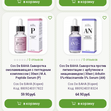
в корзину
в корзину
/
0 отзывов
/
0 отзывов
Cos De BAHA Сыворотка
Cos De BAHA Сыворотка против
омолаживающая с пептидным
пигментации с арбутином и
комплексом | 30мл | M.A.
ниацинамидом | 30мл | Arbutin
Peptide Serum (P)
5%+Niacinamide 5% Serum (AN)
Cos De BAHA (Корея)
Cos De BAHA (Корея)
Код: 8809240317822
Код: 8809240318324
59.90 руб.
64.90 руб.
в корзину
в корзину