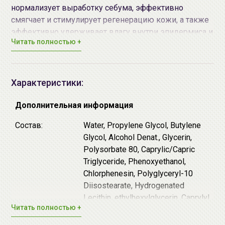
нормализует выработку себума, эффективно
смягчает и стимулирует регенерацию кожи, а также
эффективно удерживает влагу внутри эпидермиса и
Читать полностью +
препятствует обезвоживанию.
-
Экстракт хауттюйнии
обладает выраженным
противовоспалительным действием, нормализует
выработку себума, успокаивает и уменьшает
Характеристики:
покраснения, а также помогает справиться с такими
кожными заболеваниями как псориаз, экзема,
Дополнительная информация
дерматит и др.
Состав:
Water, Propylene Glycol, Butylene
-
Экстракт босвелии
обладает
Glycol, Alcohol Denat., Glycerin,
противовоспалительным действием, успокаивает и
Polysorbate 80, Caprylic/Capric
расслабляет кожу, нормализует работу сальных
Triglyceride, Phenoxyethanol,
желез и способствует заживлению акне.
Chlorphenesin, Polyglyceryl-10
-
Комплекс AHA-кислот
отшелушивает
Diisostearate, Hydrogenated
омертвевшие клетки с поверхности кожи,
Lecithin, ethylhexylglycerin, Caprylyl
растворяет сальные пробки, обладает
Читать полностью +
Glycol, Tromethamine, Houttuynia
противовоспалительным действием, стимулирует
Cordata extract, Gaultheria
синтез коллагена, что повышает упругость и