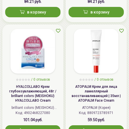
84.21 руб.
84.21 руб.
в корзину
в корзину
/
0 отзывов
/
0 отзывов
HYALCOLLABO Крем
ATOPALM Крем для лица
глубокоувлажняющий, 48г /
ламеллярный
brilliant colors (MEISHOKU)
восстанавливающий | 35мл |
HYALCOLLABO Cream
ATOPALM Face Cream
brilliant colors (MEISHOKU)
ATOPALM (Корея)
Код: 4902468227080
(Япония)
Код: 8809723785971
101.04 руб.
59.50 руб.