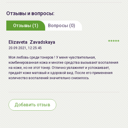
Procumbens (Wintergreen) Leaf
эластичность кожи.
extract, Portulaca Oleracea extract,
Отзывы и вопросы:
Способ применения:
Нанесите тонер при помощи
Pistacia Lentiscus (Mastic) Gum,
ватного диска или подушечек пальцев
Отзывы (1)
Disodium EDTA, Citrus Aurantium
Вопросы (0)
на
очищенную
кожу лица избегая области вокруг
Dulcis (Orange) Oil, Sophora
глаз и губ, затем воспользуйтесь
кремом
.
Angustifolia Root extract, Althaea
Elizaveta Zavadskaya
Rosea Root extract, Magnolia
20.09.2021, 12:25:45
Наибольшего эффекта можно достичь используя
Liliflora Bud extract, Phyllostachis
комплексно средства
от
A'PIEU
.
Моя любовь среди тонеров ! У меня чувствительная,
Bambusoides Juice, Betula
комбинированная кожа и многие средства вызывают воспаления
Platyphylla Japonica Juice,
на коже, но не этот тонер. Отлично увлажняет и успокаивает,
придаёт коже матовый и здоровой вид. После его применения
Chamaecyparis Obtusa Water,
количество воспалений значительно снизилось.
Lavandula Angustifolia (Lavender)
Oil, Centella Asiatica extract,
Glycyrrhiza Glabra (Licorice) Root
extract, Alcohol, Citrus Aurantium
Добавить отзыв
Bergamia (Bergamot) Fruit Oil,
Geranium Maculatum Oil, Santalum
Album (Sandalwood) Oil, Alpinia