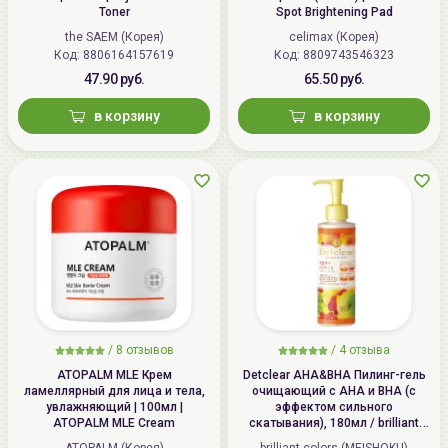
Toner
Spot Brightening Pad
the SAEM (Корея)
celimax (Корея)
Код: 8806164157619
Код: 8809743546323
47.90 руб.
65.50 руб.
в корзину
в корзину
/
8 отзывов
/
4 отзыва
ATOPALM MLE Крем
Detclear AHA&BHA Пилинг-гель
ламеллярный для лица и тела,
очищающий с AHA и BHA (с
увлажняющий | 100мл |
эффектом сильного
ATOPALM MLE Cream
скатывания), 180мл / brilliant
colors (MEISHOKU) Detclear