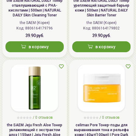
the SAEM NATURAL DAILY Тонер
the SAEM NATURAL DAILY Тонер
отшелушивающий с PHA-
урепляющий защитный барьер
кислотами | 500мл | NATURAL
кожи | 500мл | NATURAL DAILY
DAILY Skin Cleaning Toner
Skin Barrier Toner
the SAEM (Корея)
the SAEM (Корея)
Код: 8806164179796
Код: 8806164179802
39.90 руб.
39.90 руб.
в корзину
в корзину
/
0 отзывов
/
0 отзывов
the SAEM Jeju Fresh Aloe Тонер
celimax Pore Тонер-пэды для
увлажняющий с экстрактом
выравнивания тона и рельефа
алоэ | 155мл | Jeju Fresh Aloe
кожи | 40шт(100мл) | Pore Dark