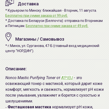
Доставка
* Курьером по Минску: ближайшая - Вторник, 11 августа.
Бесплатно при сумме заказа от 99 руб.
* Доставка по Беларуси (Белпочта): отправка по Вторникам
и Пятницам.
Бесплатно при сумме заказа от 49 руб.
Магазины / Самовывоз
* г.Минск, ул. Сурганова, 47-Б (главный вход медицинский
центр “НОРДИН”).
Описание:
Nonco Mastic Purifying Toner
от
A'PIEU
- это
освежающий тонер с мастикой, который дарит коже
комфорт, мягкость и свежесть, нормализует pH кожи
после умывания, увлажняет и борется с сухостью и
шелушениями.
-
Фисташковая мастика
нормализует pH кожи,