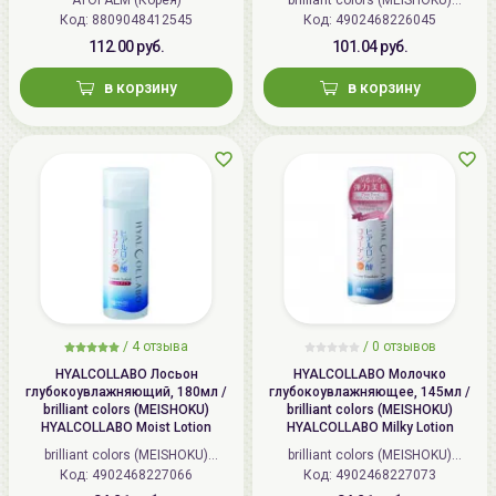
ATOPALM (Корея)
brilliant colors (MEISHOKU)
Bright&Peel AHA&BHA Fruits
Код: 8809048412545
Код: 4902468226045
(Япония)
Peeling Jelly
112.00 руб.
101.04 руб.
в корзину
в корзину
/
4 отзыва
/
0 отзывов
HYALCOLLABO Лосьон
HYALCOLLABO Молочко
глубокоувлажняющий, 180мл /
глубокоувлажняющее, 145мл /
brilliant colors (MEISHOKU)
brilliant colors (MEISHOKU)
HYALCOLLABO Moist Lotion
HYALCOLLABO Milky Lotion
brilliant colors (MEISHOKU)
brilliant colors (MEISHOKU)
Код: 4902468227066
(Япония)
Код: 4902468227073
(Япония)