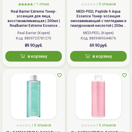
Республика Корея, Republic of
/
1 отзыв
/
0 отзывов
Korea, SK TwinTower A-3F, 345-9,
Real Barrier Extreme Тонер-
MEDI-PEEL Peptide 9 Aqua
эссенция для лица,
Essence Тонер-эссенция
Gasan-dong, Geumcheon-gu, Seoul
восстанавливающая | 200мл |
омолаживающий с пептидами и
Realbarrier Extreme Essence
гиалуроновой кислотой | 250мл |
Импортер в
ИП Мигаль Наталья Петровна,
Toner (Original)
Peptide 9 Aqua Essence Toner
Real Barrier (Корея)
MEDI-PEEL (Корея)
Беларусь:
УНП 192179286 Беларусь,
Код: 8809723781270
Код: 8809409344676
220020 Минск, ул.Радужная 4/1-
89.90 руб.
69.90 руб.
136. www.allcosmetics.by, E-mail:
в корзину
в корзину
info@allcosmetics.by,
тел.:+375296131336
/
0 отзывов
/
0 отзывов