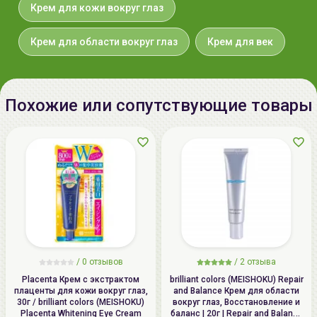
Крем для кожи вокруг глаз
220020 Минск, ул.Радужная 4/1-
136. www.allcosmetics.by, E-mail:
Крем для области вокруг глаз
Крем для век
info@allcosmetics.by,
тел.:+375296131336
Похожие или сопутствующие товары
/
0 отзывов
/
2 отзыва
Placenta Крем с экстрактом
brilliant colors (MEISHOKU) Repair
плаценты для кожи вокруг глаз,
and Balance Крем для области
30г / brilliant colors (MEISHOKU)
вокруг глаз, Восстановление и
Placenta Whitening Eye Cream
баланс | 20г | Repair and Balance