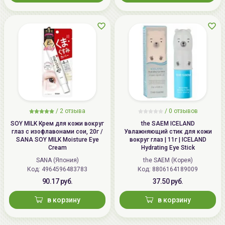
/
2 отзыва
/
0 отзывов
SOY MILK Крем для кожи вокруг
the SAEM ICELAND
глаз с изофлавонами сои, 20г /
Увлажняющий стик для кожи
SANA SOY MILK Moisture Eye
вокруг глаз | 11г | ICELAND
Cream
Hydrating Eye Stick
SANA (Япония)
the SAEM (Корея)
Код: 4964596483783
Код: 8806164189009
90.17 руб.
37.50 руб.
в корзину
в корзину