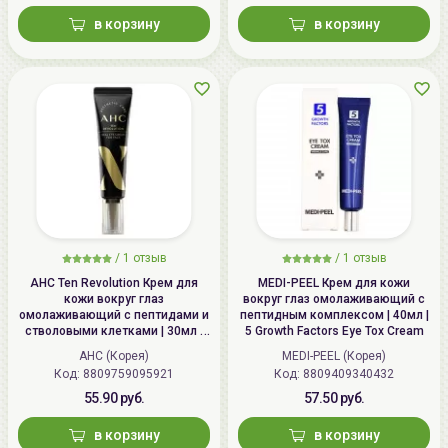
в корзину
в корзину
/
1 отзыв
/
1 отзыв
AHC Ten Revolution Крем для
MEDI-PEEL Крем для кожи
кожи вокруг глаз
вокруг глаз омолаживающий с
омолаживающий с пептидами и
пептидным комплексом | 40мл |
стволовыми клетками | 30мл |
5 Growth Factors Eye Tox Cream
Ten Revolution Real Eye Cream
AHC (Корея)
MEDI-PEEL (Корея)
For Face
Код: 8809759095921
Код: 8809409340432
55.90 руб.
57.50 руб.
в корзину
в корзину