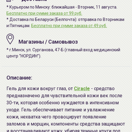
* Курьером по Минску: ближайшая - Вторник, 11 августа.
Бесплатно при сумме заказа от 99 руб.
* Доставка по Беларуси (Белпочта): отправка по Вторникам
и Пятницам.
Бесплатно при сумме заказа от 49 руб.
Магазины / Самовывоз
* г.Минск, ул. Сурганова, 47-Б (главный вход медицинский
центр “НОРДИН”).
Описание:
Гель для кожи вокруг глаз, от
Ciracle
- средство
предназначено для чувствительной кожи век после
30-ти, которая особенно нуждается в интенсивном
уходе. Гель обеспечивает питание и увлажнение
кожи, нехватка чего провоцирует появление
заломов и морщин, компоненты средства защищают
и восстанавливают кожу, убирая темные круги под