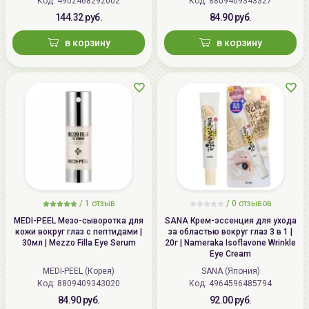
Код: 4902468292002
(Япония)
Код: 8809409343327
144.32 руб.
84.90 руб.
в корзину
в корзину
/
1 отзыв
/
0 отзывов
MEDI-PEEL Мезо-сыворотка для
SANA Крем-эссенция для ухода
кожи вокруг глаз с пептидами |
за областью вокруг глаз 3 в 1 |
30мл | Mezzo Filla Eye Serum
20г | Nameraka Isoflavone Wrinkle
Eye Cream
MEDI-PEEL (Корея)
SANA (Япония)
Код: 8809409343020
Код: 4964596485794
84.90 руб.
92.00 руб.