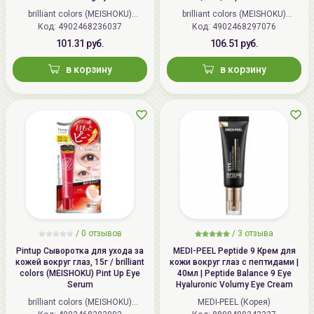
Mild Eye Cream
brilliant colors (MEISHOKU)
brilliant colors (MEISHOKU)
Код: 4902468236037
(Япония)
Код: 4902468297076
(Япония)
101.31 руб.
106.51 руб.
в корзину
в корзину
/
0 отзывов
/
3 отзыва
Pintup Сыворотка для ухода за
MEDI-PEEL Peptide 9 Крем для
кожей вокруг глаз, 15г / brilliant
кожи вокруг глаз с пептидами |
colors (MEISHOKU) Pint Up Eye
40мл | Peptide Balance 9 Eye
Serum
Hyaluronic Volumy Eye Cream
brilliant colors (MEISHOKU)
MEDI-PEEL (Корея)