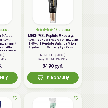
зывов
/
3
отзыва
e 9 Aqua
MEDI-PEEL Peptide 9 Крем для
ля кожи
кожи вокруг глаз с пептидами
ксидантный
| 40мл | Peptide Balance 9 Eye
а | 40мл |
Hyaluronic Volumy Eye Cream
ce Lifting
m
ея)
MEDI-PEEL (Корея)
1422
Код: 8809409343327
б.
84.90 руб.
зину
в корзину