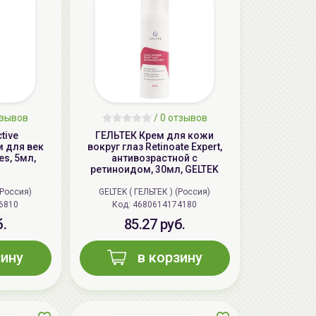
зывов
/
0
отзывов
tive
ГЕЛЬТЕК Крем для кожи
 для век
вокруг глаз Retinoate Expert,
es, 5мл,
антивозрастной с
ретиноидом, 30мл, GELTEK
(Россия)
GELTEK ( ГЕЛЬТЕК ) (Россия)
6810
Код: 4680614174180
б.
85.27 руб.
зину
в корзину