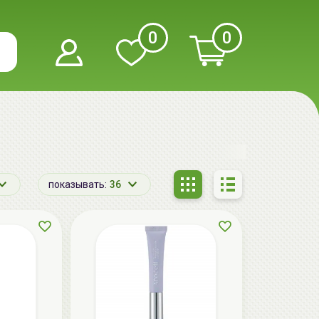
0
0
показывать:
36