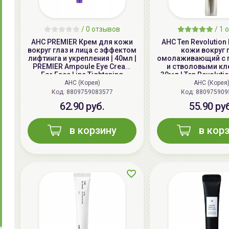
/
0
отзывов
/
1
о
AHC PREMIER Крем для кожи
AHC Ten Revolution
вокруг глаз и лица с эффектом
кожи вокруг 
лифтинга и укрепления | 40мл |
омолаживающий с 
PREMIER Ampoule Eye Cream
и стволовыми кл
For Face Line Tightening
30мл | Ten Revolutio
Cream For F
AHC (Корея)
AHC (Корея
Код: 8809759083577
Код: 880975909
62.90 руб.
55.90 ру
в корзину
в кор