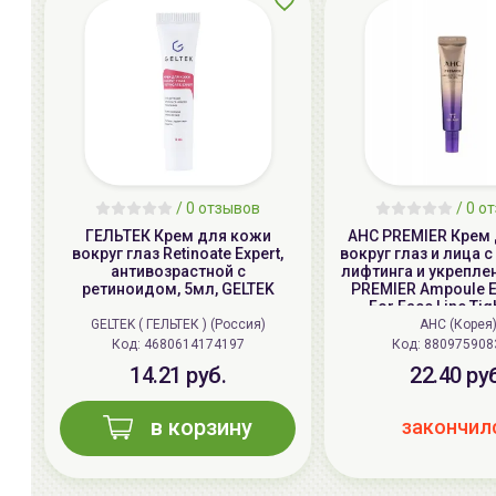
/
0
отзывов
/
0
от
ГЕЛЬТЕК Крем для кожи
AHC PREMIER Крем
вокруг глаз Retinoate Expert,
вокруг глаз и лица 
антивозрастной с
лифтинга и укреплен
ретиноидом, 5мл, GELTEK
PREMIER Ampoule 
For Face Line Tig
GELTEK ( ГЕЛЬТЕК ) (Россия)
AHC (Корея
Код: 4680614174197
Код: 880975908
14.21 руб.
22.40 ру
в корзину
закончил