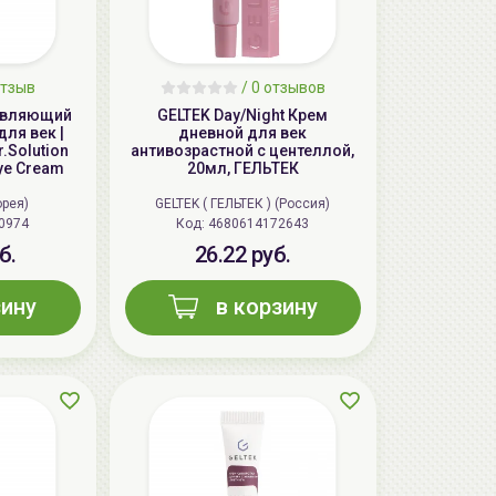
тзыв
/
0
отзывов
новляющий
GELTEK Day/Night Крем
ля век |
дневной для век
r.Solution
антивозрастной с центеллой,
ye Cream
20мл, ГЕЛЬТЕК
орея)
GELTEK ( ГЕЛЬТЕК ) (Россия)
0974
Код: 4680614172643
б.
26.22 руб.
зину
в корзину