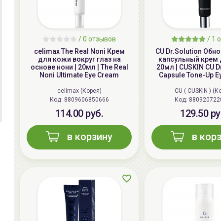
/
0
отзывов
/
1
о
celimax The Real Noni Крем
CU Dr.Solution Об
для кожи вокруг глаз на
капсульный крем д
основе нони | 20мл | The Real
20мл | CUSKIN CU D
Noni Ultimate Eye Cream
Capsule Tone-Up E
celimax (Корея)
CU ( CUSKIN ) (К
Код: 8809606850666
Код: 880920722
114.00 руб.
129.50 ру
в корзину
в кор