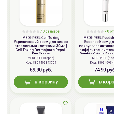
/
0
отзывов
/
0
от
MEDI-PEEL Cell Toxing
MEDI-PEEL Peptid
Укрепляющий крем для век со
Essence Крем д
стволовыми клетками, 30мл |
вокруг глаз антио
Cell Toxing Dermajours Repair
с эффектом лифтинг
Eye Cream
Peptide 9 Aqua Essen
Eye Crea
MEDI-PEEL (Корея)
MEDI-PEEL (Кор
Код: 8809409343709
Код: 880940934
69.90 руб.
74.90 ру
в корзину
в кор