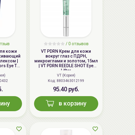
тзыв
/
0
отзывов
для кожи
VT PDRN Крем для кожи
аживающий
вокруг глаз с ПДРН,
лексом |
микроиглами и золотом, 15мл
ors Eye Tox
| VT PDRN REEDLE SHOT Eye
Lifter
ея)
VT (Корея)
0432
Код: 8803463012199
б.
95.40 руб.
зину
в корзину