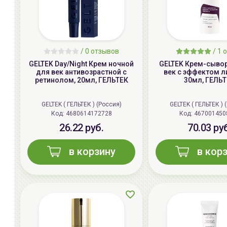
/
0
отзывов
/
1
о
GELTEK Day/Night Крем ночной
GELTEK Крем-сыво
для век антивозрастной с
век с эффектом л
ретинолом, 20мл, ГЕЛЬТЕК
30мл, ГЕЛЬ
GELTEK ( ГЕЛЬТЕК ) (Россия)
GELTEK ( ГЕЛЬТЕК ) 
Код: 4680614172728
Код: 467001450
26.22 руб.
70.03 ру
в корзину
в кор