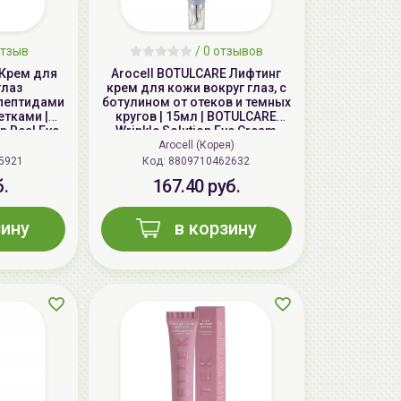
тзыв
/
0
отзывов
 Крем для
Arocell BOTULCARE Лифтинг
глаз
крем для кожи вокруг глаз, с
пептидами
ботулином от отеков и темных
етками |
кругов | 15мл | BOTULCARE
n Real Eye
Wrinkle Solution Eye Cream
ace
)
Arocell (Корея)
5921
Код: 8809710462632
б.
167.40 руб.
зину
в корзину