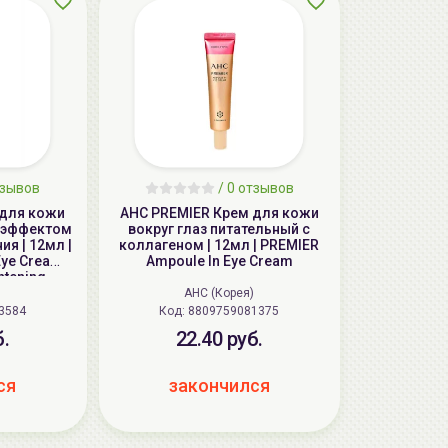
зывов
/
0
отзывов
 для кожи
AHC PREMIER Крем для кожи
с эффектом
вокруг глаз питательный с
ия | 12мл |
коллагеном | 12мл | PREMIER
Eye Cream
Ampoule In Eye Cream
htening
)
AHC (Корея)
3584
Код: 8809759081375
б.
22.40 руб.
ся
закончился