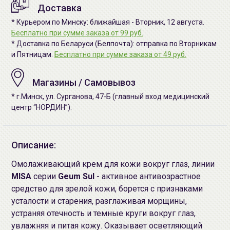
Доставка
* Курьером по Минску: ближайшая - Вторник, 12 августа.
Бесплатно при сумме заказа от 99 руб.
* Доставка по Беларуси (Белпочта): отправка по Вторникам
и Пятницам.
Бесплатно при сумме заказа от 49 руб.
Магазины / Самовывоз
* г.Минск, ул. Сурганова, 47-Б (главный вход медицинский
центр “НОРДИН”).
Описание:
Омолаживающий крем для кожи вокруг глаз, линии
MISA
серии
Geum Sul
- активное антивозрастное
средство для зрелой кожи, борется с признаками
усталости и старения, разглаживая морщины,
устраняя отечность и темные круги вокруг глаз,
увлажняя и питая кожу. Оказывает осветляющий