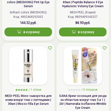
colors (MEISHOKU) Pint Up Eye
40мл | Peptide Balance 9 Eye
Serum
Hyaluronic Volumy Eye Cream
brilliant colors (MEISHOKU)
MEDI-PEEL (Корея)
Код: 4902468292002
(Япония)
Код: 8809409343327
144.32 руб.
84.90 руб.
в корзину
в корзину
/
1 отзыв
/
0 отзывов
MEDI-PEEL Мезо-сыворотка для
SANA Крем-эссенция для ухода
кожи вокруг глаз с пептидами |
за областью вокруг глаз 3 в 1 |
30мл | Mezzo Filla Eye Serum
20г | Nameraka Isoflavone Wrinkle
Eye Cream