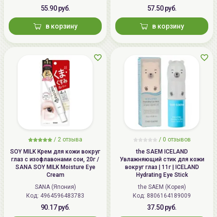
55.90 руб.
57.50 руб.
в корзину
в корзину
/
2 отзыва
/
0 отзывов
SOY MILK Крем для кожи вокруг
the SAEM ICELAND
глаз с изофлавонами сои, 20г /
Увлажняющий стик для кожи
SANA SOY MILK Moisture Eye
вокруг глаз | 11г | ICELAND
Cream
Hydrating Eye Stick
SANA (Япония)
the SAEM (Корея)
Код: 4964596483783
Код: 8806164189009
90.17 руб.
37.50 руб.