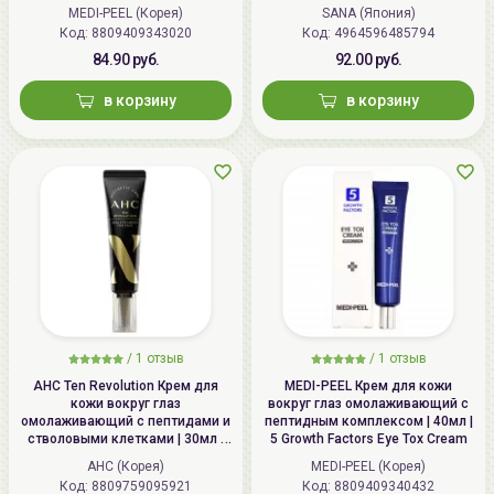
MEDI-PEEL (Корея)
SANA (Япония)
Код: 8809409343020
Код: 4964596485794
84.90 руб.
92.00 руб.
в корзину
в корзину
/
1 отзыв
/
1 отзыв
AHC Ten Revolution Крем для
MEDI-PEEL Крем для кожи
кожи вокруг глаз
вокруг глаз омолаживающий с
омолаживающий с пептидами и
пептидным комплексом | 40мл |
стволовыми клетками | 30мл |
5 Growth Factors Eye Tox Cream
Ten Revolution Real Eye Cream
AHC (Корея)
MEDI-PEEL (Корея)
For Face
Код: 8809759095921
Код: 8809409340432