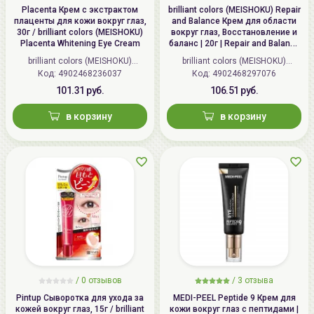
воздействовать и бороться с проявлениями
Placenta Крем с экстрактом
brilliant colors (MEISHOKU) Repair
процессов усталости и старения.
плаценты для кожи вокруг глаз,
and Balance Крем для области
30г / brilliant colors (MEISHOKU)
вокруг глаз, Восстановление и
Placenta Whitening Eye Cream
баланс | 20г | Repair and Balance
Mild Eye Cream
brilliant colors (MEISHOKU)
brilliant colors (MEISHOKU)
Код: 4902468236037
(Япония)
Код: 4902468297076
(Япония)
101.31 руб.
106.51 руб.
в корзину
в корзину
/
0 отзывов
/
3 отзыва
Pintup Сыворотка для ухода за
MEDI-PEEL Peptide 9 Крем для
кожей вокруг глаз, 15г / brilliant
кожи вокруг глаз с пептидами |