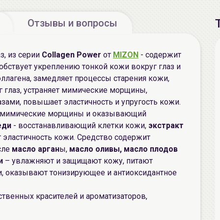
Отзывы и вопросы
з, из серии
Collagen Power
от
MIZON
- содержит
собствует укреплению тонкой кожи вокруг глаз и
ллагена, замедляет процессы старения кожи,
г глаз, устраняет мимические морщины,
азами, повышает эластичность и упругость кожи.
 мимические морщины и оказывающий
еди
- восстанавливающий клетки кожи,
экстракт
эластичность кожи. Средство содержит
сле
масло арган
ы,
масло оливы, масло плодов
и
– увлажняют и защищают кожу, питают
, оказывают тонизирующее и антиоксидантное
ственных красителей и ароматизаторов,