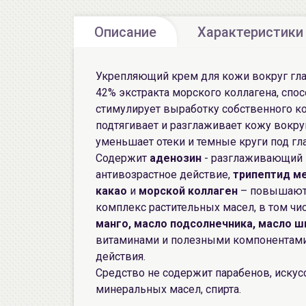
Описание
Характеристики
Укрепляющий крем для кожи вокруг гла
42% экстракта морского коллагена, спо
стимулирует выработку собственного ко
подтягивает и разглаживает кожу вокру
уменьшает отеки и темные круги под гл
Содержит
аденозин
- разглаживающий
антивозрастное действие,
трипептид м
какао
и
морской коллаген
– повышают 
комплекс растительных масел, в том чи
манго, масло подсолнечника, масло ш
витаминами и полезными компонентами
действия.
Средство не содержит парабенов, искус
минеральных масел, спирта.