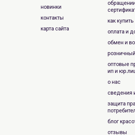
обращении
новинки
сертифика
контакты
как купить
карта сайта
оплата и д
обмен и во
розничный
оптовые п
ип и юр.ли
о нас
сведения 
защита пр
потребите
блог крас
отзывы