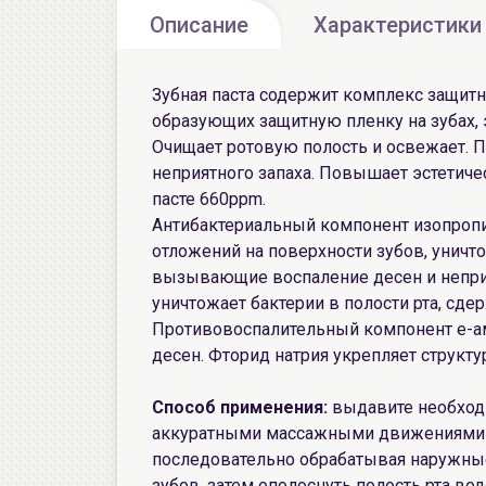
Описание
Характеристики
Зубная паста содержит комплекс защит
образующих защитную пленку на зубах, 
Очищает ротовую полость и освежает. П
неприятного запаха. Повышает эстетиче
пасте 660ppm.
Антибактериальный компонент изопропи
отложений на поверхности зубов, уничто
вызывающие воспаление десен и неприят
уничтожает бактерии в полости рта, сде
Противовоспалительный компонент е-а
десен. Фторид натрия укрепляет структу
Способ применения:
выдавите необходи
аккуратными массажными движениями чи
последовательно обрабатывая наружные
зубов, затем ополоснуть полость рта вод