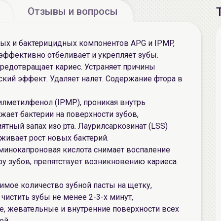
Отзывы и вопросы
ных и бактерицидных компонентов APG и IPMP,
эффективно отбеливает и укрепляет зубы.
редотвращает кариес. Устраняет причины
ский эффект. Удаляет налет. Содержание фтора в
лметилфенол (IPMP), проникая внутрь
жает бактерии на поверхности зубов,
ный запах изо рта. Лаурилсаркозинат (LSS)
рживает рост новых бактерий.
минокапроновая кислота снимает воспаление
ру зубов, препятствует возникновению кариеса.
мое количество зубной пасты на щетку,
стить зубы не менее 2-3-х минут,
, жевательные и внутренние поверхности всех
ой.