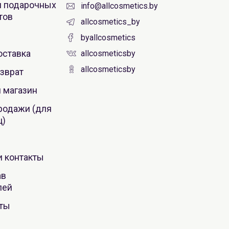
 подарочных
info@allcosmetics.by
тов
allcosmetics_by
byallcosmetics
оставка
allcosmeticsby
allcosmeticsby
зврат
AiliCode Набор "Идеальная кожа" 4
одноразовых саше
 магазин
(Восстанавливающий крем-пилинг для
лица 3мл, Альгинатная маска с лифтинг-
родажи (для
эффектом 10мл, Сыворотка
ц)
7.00 руб.
14.43 руб.
-51%
мультипептидная антивозрастная 3мл,
Мультипептидный крем для лица и шеи
3мл)
и контакты
ав
лей
оты