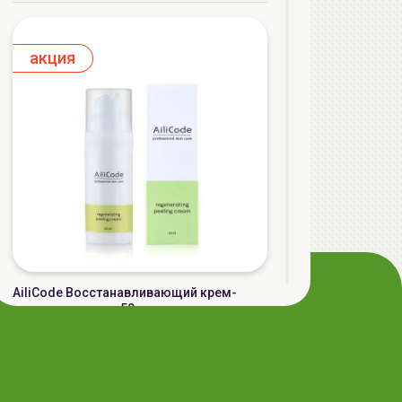
aкция
AiliCode Восстанавливающий крем-
пилинг для лица, 50мл
24.90 руб.
49.95 руб.
-50%