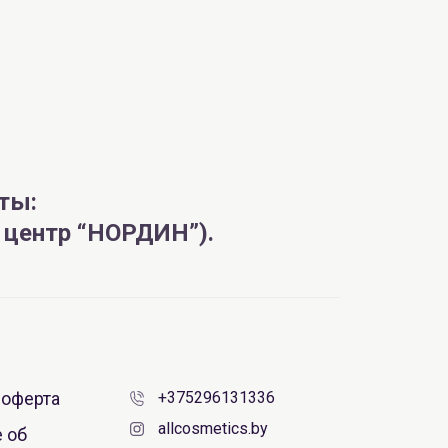
ты:
AiliCode Гель-масло для душа, 250мл
й центр “НОРДИН”).
19.99 руб.
25.53 руб.
-21%
aкция
 оферта
+375296131336
allcosmetics.by
 об