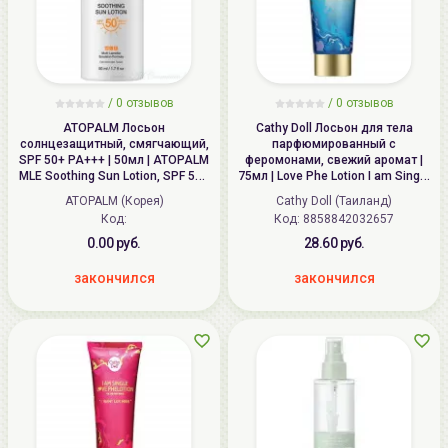
/ 0 отзывов
/ 0 отзывов
ATOPALM Лосьон
Cathy Doll Лосьон для тела
солнцезащитный, смягчающий,
парфюмированный с
SPF 50+ PA+++ | 50мл | ATOPALM
феромонами, свежий аромат |
MLE Soothing Sun Lotion, SPF 50+
75мл | Love Phe Lotion I am Single
PA+++
I Want Surrealistic Man
ATOPALM (Корея)
Cathy Doll (Таиланд)
Код:
Код:
8858842032657
0.00 руб.
28.60 руб.
закончился
закончился