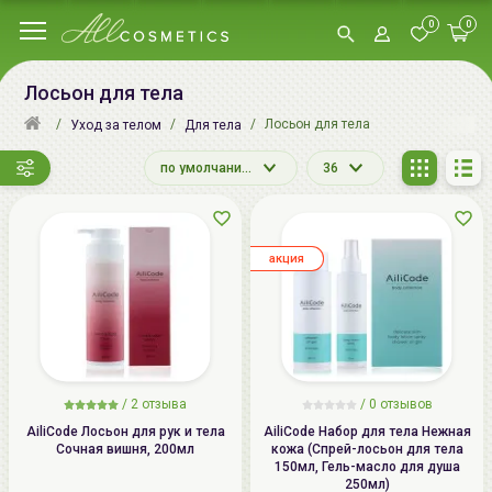
0
0
Лосьон для тела
Лосьон для тела
Уход за телом
Для тела
по умолчанию
36
aкция
/
2
отзыва
/ 0 отзывов
AiliCode Лосьон для рук и тела
AiliCode Набор для тела Нежная
Сочная вишня, 200мл
кожа (Спрей-лосьон для тела
150мл, Гель-масло для душа
250мл)