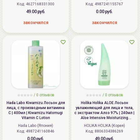
Код:
4627168331300
Код:
4987241155767
49.00 руб.
0.00 руб.
закончился
закончился
/ 0 отзывов
/ 0 отзывов
Hada Labo Kiwamizu Лосьон для
Holika Holika ALOE Лосьон
лица, с производным витамина
увлажняющий для лица и тела,
С | 400мл | Kiwamizu Hatomugi
с экстрактом Алоэ 97% | 240мл |
Vitamin C Lotion
Aloe Intensive Moisturizing
Soothing Lotion 97%
Hada Labo (Япония)
HOLIKA HOLIKA (Корея)
Код:
4987241160846
Код:
8806334386269
0.00 руб.
49.00 руб.