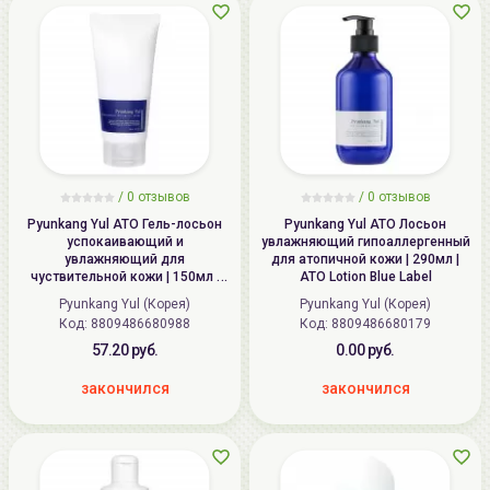
/ 0 отзывов
/ 0 отзывов
Pyunkang Yul ATO Гель-лосьон
Pyunkang Yul ATO Лосьон
успокаивающий и
увлажняющий гипоаллергенный
увлажняющий для
для атопичной кожи | 290мл |
чуствительной кожи | 150мл |
ATO Lotion Blue Label
ATO Moisturizing Soothing Gel
Pyunkang Yul (Корея)
Pyunkang Yul (Корея)
Lotion
Код:
8809486680988
Код:
8809486680179
57.20 руб.
0.00 руб.
закончился
закончился