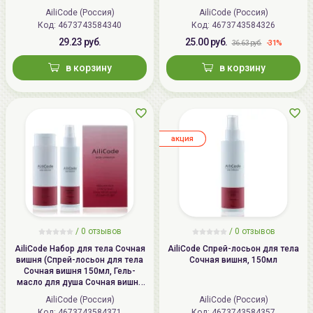
AiliCode (Россия)
AiliCode (Россия)
Код:
4673743584340
Код:
4673743584326
29.23 руб.
25.00 руб.
-31%
36.63 руб.
в корзину
в корзину
aкция
/ 0 отзывов
/ 0 отзывов
AiliCode Набор для тела Сочная
AiliCode Спрей-лосьон для тела
вишня (Спрей-лосьон для тела
Сочная вишня, 150мл
Сочная вишня 150мл, Гель-
масло для душа Сочная вишня
250мл)
AiliCode (Россия)
AiliCode (Россия)
Код:
4673743584371
Код:
4673743584357