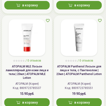
в корзину
в корзину
/ 0 отзывов
/ 0 отзывов
ATOPALM MLE Лосьон
ATOPALM Panthenol Лосьон для
ламеллярный для кожи лица и
лица и тела, с Пантенолом |
тела | 20мл | ATOPALM MLE
23мл | ATOPALM Panthenol Lotion
Lotion
ATOPALM (Корея)
ATOPALM (Корея)
Код:
8809723785537
Код:
8809723785551
15.90 руб.
19.90 руб.
в корзину
в корзину