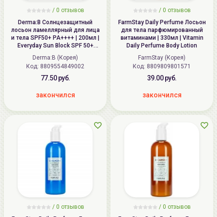
/ 0 отзывов
/ 0 отзывов
Derma:B Солнцезащитный
FarmStay Daily Perfume Лосьон
лосьон ламеллярный для лица
для тела парфюмированный
и тела SPF50+ PA++++ | 200мл |
витаминами | 330мл | Vitamin
Everyday Sun Block SPF 50+
Daily Perfume Body Lotion
PA++++
Derma:B (Корея)
FarmStay (Корея)
Код:
8809554849002
Код:
8809809801571
77.50 руб.
39.00 руб.
закончился
закончился
/ 0 отзывов
/ 0 отзывов