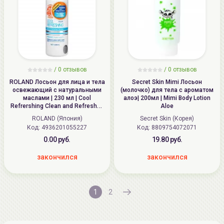
/ 0 отзывов
/ 0 отзывов
ROLAND Лосьон для лица и тела
Secret Skin Mimi Лосьон
освежающий с натуральными
(молочко) для тела с ароматом
маслами | 230 мл | Cool
алоэ| 200мл | Mimi Body Lotion
Refrershing Clean and Refreshed
Aloe
Shower
ROLAND (Япония)
Secret Skin (Корея)
Код:
4936201055227
Код:
8809754072071
0.00 руб.
19.80 руб.
закончился
закончился
1
2