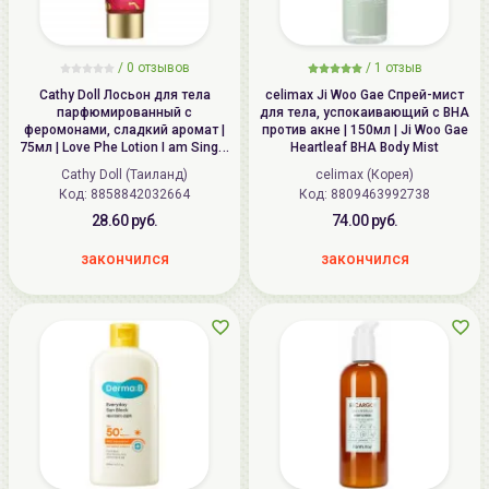
/ 0 отзывов
/
1
отзыв
Cathy Doll Лосьон для тела
celimax Ji Woo Gae Спрей-мист
парфюмированный с
для тела, успокаивающий с BHA
феромонами, сладкий аромат |
против акне | 150мл | Ji Woo Gae
75мл | Love Phe Lotion I am Single
Heartleaf BHA Body Mist
I Want Lux Man
Cathy Doll (Таиланд)
celimax (Корея)
Код:
8858842032664
Код:
8809463992738
28.60 руб.
74.00 руб.
закончился
закончился