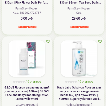
330мл | Pink Flower Daily Perfume
330мл | Green Tea Seed Daily
Body Lotion
Perfume Body Lotion
FarmStay (Корея)
FarmStay (Корея)
Код:
8809624721757
Код:
0.00 руб.
29.60 руб.
закончился
закончился
/ 0 отзывов
/ 0 отзывов
G.LOVE Лосьон выравнивающий
Hada Labo Gokujyun Лосьон для
для лица и тела | 100мл | G LOVE
лица и тела, с гиалуроновой
Face and Body Smoothing Lotion
кислотой, для сухой кожи |
Lactic Willowherb
400мл | Super Hyaluronic Acid
Moisturizing Lotion
G.LOVE (Россия)
Hada Labo (Япония)