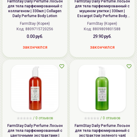
FarmStay Daily Perfume Лосьон
FarmStay Daily Perfume Лосьон
для тела парфюмированный с
для тела парфюмированный с
коллагеном | 330мл | Collagen
муцином улитки | 330мл |
Daily Perfume Body Lotion
Escargot Daily Perfume Body
Lotion
FarmStay (Корея)
FarmStay (Корея)
Код:
8809715720256
Код:
8809809801588
0.00 руб.
29.90 руб.
закончился
закончился
/ 0 отзывов
/ 0 отзывов
FarmStay Daily Perfume Лосьон
FarmStay Daily Perfume Лосьон
для тела парфюмированный с
для тела парфюмированный с
цветочными экстрактами |
экстрактом зеленого чая|