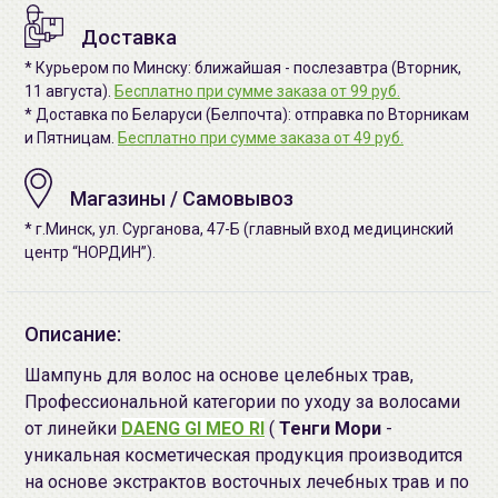
Доставка
* Курьером по Минску: ближайшая - послезавтра (Вторник,
11 августа).
Бесплатно при сумме заказа от 99 руб.
* Доставка по Беларуси (Белпочта): отправка по Вторникам
и Пятницам.
Бесплатно при сумме заказа от 49 руб.
Магазины / Самовывоз
* г.Минск, ул. Сурганова, 47-Б (главный вход медицинский
центр “НОРДИН”).
Описание:
Шампунь для волос на основе целебных трав,
Профессиональной категории по уходу за волосами
от линейки
DAENG GI MEO RI
(
Тенги Мори
-
уникальная косметическая продукция производится
на основе экстрактов восточных лечебных трав и по