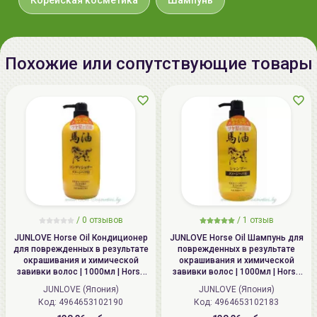
Корейская косметика
Шампунь
Корея, Republic of Korea, 588,
Dabok-ro, Chubu-myeon, Geumsan-
gun, Chungcheongnam-do.
Похожие или сопутствующие товары
Импортер в
ИП Мигаль Наталья Петровна,
Беларусь:
УНП 192179286, Беларусь,
220020 Минск, ул.Радужная 4/1-
136. www.allcosmetics.by, E-mail:
info@allcosmetics.by,
тел.:+375296131336
/
0 отзывов
/
1 отзыв
JUNLOVE Horse Oil Кондиционер
JUNLOVE Horse Oil Шампунь для
для поврежденных в результате
поврежденных в результате
окрашивания и химической
окрашивания и химической
завивки волос | 1000мл | Horse
завивки волос | 1000мл | Horse
Oil Conditioner
Oil Shampoo
JUNLOVE (Япония)
JUNLOVE (Япония)
Код: 4964653102190
Код: 4964653102183