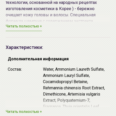
технологии, основанной на народных рецептах
изготовления косметики в Корее ) - бережно
очищает кожу головы и волосы. Специальная
формула шампуня с содержанием экстракта
Читать полностью +
Женьшеня и сибирской хризантемы направлена на
активное восстановление, питание, укрепление
корней волос. Содержащийся в составе ментол -
приятно освежает и тонизирует, а витамин B5
Характеристики:
придает сухим волосам эластичность, силу и объем..
Шампунь подходит для ежедневного применения.
Дополнительная информация
Состав:
Water, Ammonium Laureth Sulfate,
Способ применения:
Нанесите небольшое
Ammonium Lauryl Sulfate,
количество шампуня на влажные волосы,
Cocamidopropyl Betaine,
помассируйте несколько минут круговыми
Rehmannia chinensis Root Extract,
движениями. Тщательно смойте.
Dimethicone, Artemisia vulgaris
Наибольшего эффекта можно добиться применяя
Extract, Polyquaternium-7,
шампунь совместно с
кондиционером для волос
Fragrance, Thuja orientalis Leaf
DAENG GI MEO RI Professional Herbal Hair Care
Читать полностью +
Extract, Cocamide MIPA, Carbomer,
Treatment
.