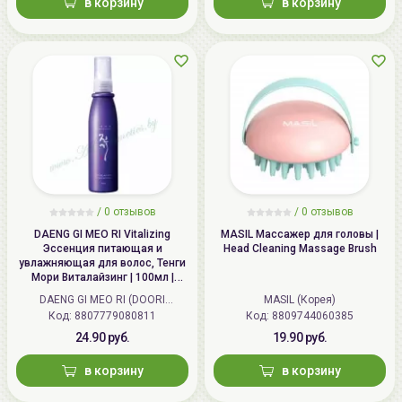
в корзину
в корзину
/
0 отзывов
/
0 отзывов
DAENG GI MEO RI Vitalizing
MASIL Массажер для головы |
Эссенция питающая и
Head Cleaning Massage Brush
увлажняющая для волос, Тенги
Мори Виталайзинг | 100мл |
Vitalizing Hair Essence
DAENG GI MEO RI (DOORI
MASIL (Корея)
Cosmetics) (Корея)
Код: 8807779080811
Код: 8809744060385
24.90 руб.
19.90 руб.
в корзину
в корзину