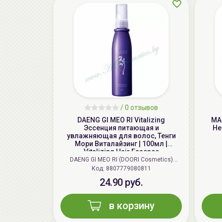
/
0 отзывов
DAENG GI MEO RI Vitalizing
MA
Эссенция питающая и
He
увлажняющая для волос, Тенги
Мори Виталайзинг | 100мл |
Vitalizing Hair Essence
DAENG GI MEO RI (DOORI Cosmetics)
Код: 8807779080811
(Корея)
24.90 руб.
в корзину