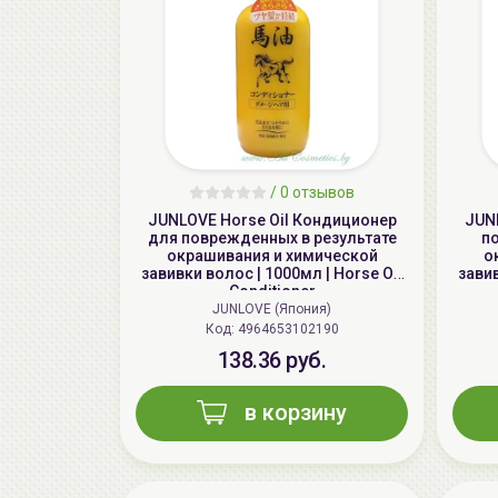
/
0 отзывов
JUNLOVE Horse Oil Кондиционер
JUN
для поврежденных в результате
п
окрашивания и химической
о
завивки волос | 1000мл | Horse Oil
завив
Conditioner
JUNLOVE (Япония)
Код: 4964653102190
138.36 руб.
в корзину