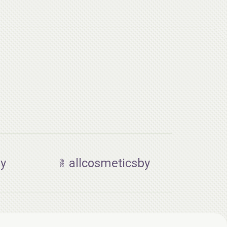
by
allcosmeticsby