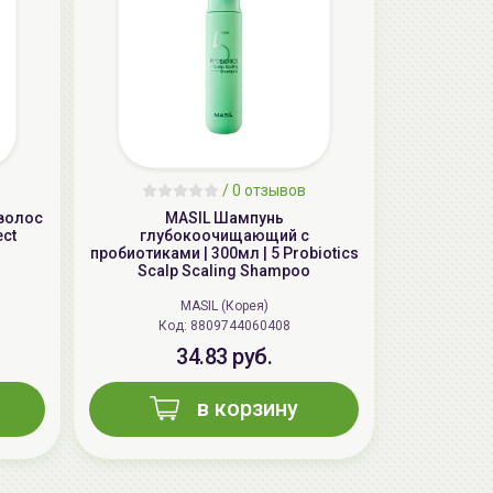
aкция
/
0 отзывов
волос
MASIL Шампунь
ect
глубокоочищающий с
пробиотиками | 300мл | 5 Probiotics
Scalp Scaling Shampoo
MASIL (Корея)
AiliCode Бальзам для волос
Код: 8809744060408
увлажняющий, 250мл
34.83 руб.
19.99 руб.
27.38 руб.
-26%
в корзину
aкция