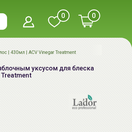
0
0
с | 430мл | ACV Vinegar Treatment
 яблочным уксусом для блеска
 Treatment