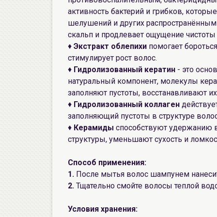
активность бактерий и грибков, которы
шелушений и других распространённым
скальп и продлевает ощущение чистоты 
♦
Экстракт облепихи
помогает бороться
стимулирует рост волос.
♦
Гидролизованный кератин
- это осно
натуральный компонент, молекулы керат
заполняют пустоты, восстанавливают их
♦
Гидролизованный коллаген
действует
заполняющий пустоты в структуре волоса
♦
Керамиды
способствуют удержанию в
структуры, уменьшают сухость и ломкос
Способ применения:
1.
После мытья волос шампунем нанесите
2.
Тщательно смойте волосы теплой водо
Условия хранения: