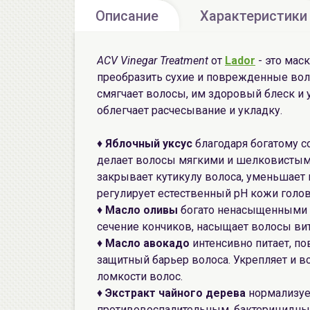
Описание
Характеристики
ACV Vinegar Treatment
от
Lador
- это мас
преобразить сухие и поврежденные воло
смягчает волосы, им здоровый блеск и 
облегчает расчесывание и укладку.
♦
Яблочный уксус
благодаря богатому с
делает волосы мягкими и шелковистыми
закрывает кутикулу волоса, уменьшает 
регулирует естественный pH кожи голо
♦
Масло оливы
богато ненасыщенными 
сечение кончиков, насыщает волосы ви
♦
Масло авокадо
интенсивно питает, п
защитный барьер волоса. Укрепляет и в
ломкости волос.
♦
Экстракт чайного дерева
нормализует
противовоспалительным, бактерицидным