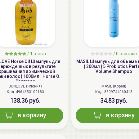
/
1 отзыв
/
0 отзывов
LOVE Horse Oil Шампунь для
MASIL Шампунь для объема 
оврежденных в результате
| 300мл | 5 Probiotics Perf
крашивания и химической
Volume Shampoo
ки волос | 1000мл | Horse Oil
Shampoo
JUNLOVE (Япония)
MASIL (Корея)
Код: 4964653102183
Код: 8809744060415
138.36 руб.
34.83 руб.
в корзину
в корзину