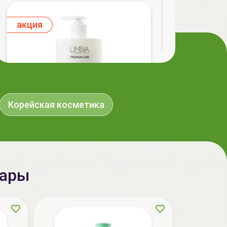
aкция
Корейская косметика
LIMBA Premium Line Маска-
реконструктор для волос | 750мл | LIMBA
вары
Cosmetics Premium Line Reconstruction
Treatment
139.50 руб.
155.00 руб.
-10%