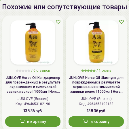
производства:
Похожие или сопутствующие товары
Срок годности:
дату окончания срока годности
смотрите на упаковке
Производитель:
[Lador] "LADOR Co. Ltd.",
Республика Корея, Republic of
Korea, 19-10, Dobong-ro 68 Gil,
Gangbuk-gu, Seoul
Импортер в
ИП Мигаль Наталья Петровна,
/
0 отзывов
/
1 отзыв
Беларусь:
УНП 192179286, Беларусь,
JUNLOVE Horse Oil Кондиционер
JUNLOVE Horse Oil Шампунь для
220020 Минск, ул.Радужная 4/1-
для поврежденных в результате
поврежденных в результате
окрашивания и химической
окрашивания и химической
136. www.allcosmetics.by, E-mail:
завивки волос | 1000мл | Horse
завивки волос | 1000мл | Horse
info@allcosmetics.by,
Oil Conditioner
Oil Shampoo
JUNLOVE (Япония)
JUNLOVE (Япония)
тел.:+375296131336
Код: 4964653102190
Код: 4964653102183
138.36 руб.
138.36 руб.
в корзину
в корзину