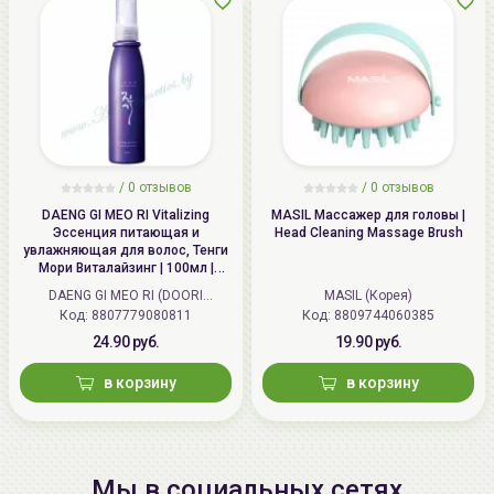
/
0 отзывов
/
0 отзывов
DAENG GI MEO RI Vitalizing
MASIL Массажер для головы |
Эссенция питающая и
Head Cleaning Massage Brush
увлажняющая для волос, Тенги
Мори Виталайзинг | 100мл |
Vitalizing Hair Essence
DAENG GI MEO RI (DOORI
MASIL (Корея)
Cosmetics) (Корея)
Код: 8807779080811
Код: 8809744060385
24.90 руб.
19.90 руб.
в корзину
в корзину
Мы в социальных сетях