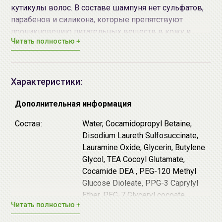
кутикулы волос. В составе шампуня нет сульфатов,
парабенов и силикона, которые препятствуют
проникновению питательных веществ в кожу и
Читать полностью +
волосы и могут раздражать чувствительную кожу
головы. Шампунь имеет рН баланс 6.0, благодаря
чему идеально подходит при самой чувствительной
кожи головы, для усталой, пересушенной,
Характеристики:
шелушащейся кожи, и помогает восстановиться
сухим, ломким, тонким и поврежденным волосяным
Дополнительная информация
нитям, нормализует pH-баланс кожи головы,
Состав:
Water, Cocamidopropyl Betaine,
избавляет от зуда и перхоти, стимулирует рост волос.
Disodium Laureth Sulfosuccinate,
Lauramine Oxide, Glycerin, Butylene
Способ применения:
Нанесите небольшое
Glycol, TEA Cocoyl Glutamate,
количество шампуня на влажные волосы,
Cocamide DEA , PEG-120 Methyl
помассируйте несколько минут круговыми
Glucose Dioleate, PPG-3 Caprylyl
движениями. Тщательно смойте.
Ether, PEG-7 Glyceryl cocoate,
Читать полностью +
Betaine, Hydroxypropyl Chitosan
Условия хранения:
Liquid, Trehalose, Hydrolyzed
• Хранить в недоступном для детей месте при t не