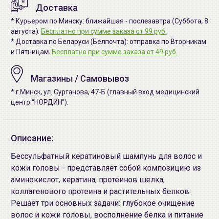
Доставка
* Курьером по Минску: ближайшая - послезавтра (Суббота, 8
августа).
Бесплатно при сумме заказа от 99 руб.
* Доставка по Беларуси (Белпочта): отправка по Вторникам
и Пятницам.
Бесплатно при сумме заказа от 49 руб.
Магазины / Самовывоз
* г.Минск, ул. Сурганова, 47-Б (главный вход медицинский
центр “НОРДИН”).
Описание:
Бессульфатный кератиновый шампунь для волос и
кожи головы - представляет собой композицию из
аминокислот, кератина, протеинов шелка,
коллагенового протеина и растительных белков.
Решает три основных задачи: глубокое очищение
волос и кожи головы, восполнение белка и питание