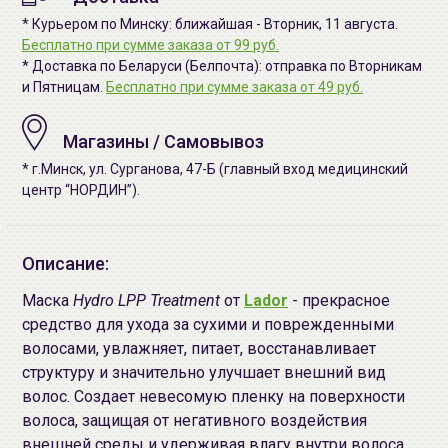
* Курьером по Минску: ближайшая - Вторник, 11 августа.
Бесплатно при сумме заказа от 99 руб.
* Доставка по Беларуси (Белпочта): отправка по Вторникам
и Пятницам.
Бесплатно при сумме заказа от 49 руб.
Магазины / Самовывоз
* г.Минск, ул. Сурганова, 47-Б (главный вход медицинский
центр “НОРДИН”).
Описание:
Маска
Hydro LPP Treatment
от
Lador
- прекрасное
средство для ухода за сухими и поврежденными
волосами, увлажняет, питает, восстанавливает
структуру и значительно улучшает внешний вид
волос. Создает невесомую пленку на поверхности
волоса, защищая от негативного воздействия
внешней среды и удерживая влагу внутри волоса.