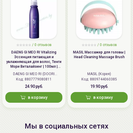
/
0 отзывов
/
0 отзывов
DAENG GI MEO RI Vitalizing
MASIL Массажер для головы |
Эссенция питающая и
Head Cleaning Massage Brush
увлажняющая для волос, Тенги
Мори Виталайзинг | 100мл |
Vitalizing Hair Essence
DAENG GI MEO RI (DOORI
MASIL (Корея)
Cosmetics) (Корея)
Код: 8807779080811
Код: 8809744060385
24.90 руб.
19.90 руб.
в корзину
в корзину
Мы в социальных сетях