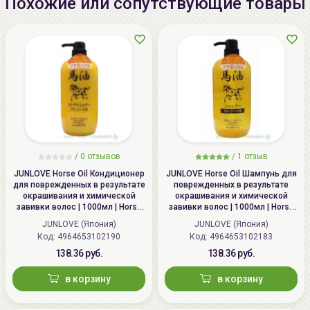
Похожие или сопутствующие товары
Беларусь:
УНП 192179286, Беларусь,
220020 Минск, ул.Радужная 4/1-
136. www.allcosmetics.by, E-mail:
info@allcosmetics.by,
тел.:+375296131336
/
0 отзывов
/
1 отзыв
JUNLOVE Horse Oil Кондиционер
JUNLOVE Horse Oil Шампунь для
для поврежденных в результате
поврежденных в результате
окрашивания и химической
окрашивания и химической
завивки волос | 1000мл | Horse
завивки волос | 1000мл | Horse
Oil Conditioner
Oil Shampoo
JUNLOVE (Япония)
JUNLOVE (Япония)
Код: 4964653102190
Код: 4964653102183
138.36 руб.
138.36 руб.
в корзину
в корзину