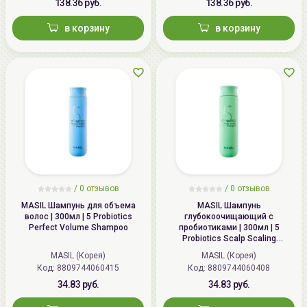
азиатской, экстракт полыни
138.36 руб.
138.36 руб.
горькой, экстракт листьев
в корзину
в корзину
винограда, экстракт листьев
мелии ацедарах, экстракт
цветов лаванды, экстракт
цветов календулы
лекарственной, экстракт
шиповника многоцветкового,
экстракт цветов бузины черной,
экстракт цветов мальвы лесной,
экстракт листьев/стебля
челнобородника лимонного,
/
0 отзывов
/
0 отзывов
экстракт цветов ромашки,
MASIL Шампунь для объема
MASIL Шампунь
экстракт корня имбиря, экстракт
волос | 300мл | 5 Probiotics
глубокоочищающий с
Perfect Volume Shampoo
пробиотиками | 300мл | 5
хвоща полевого, экстракт
Probiotics Scalp Scaling
мелилота, экстракт ройбоса,
Shampoo
MASIL (Корея)
MASIL (Корея)
экстракт листьев мыльнянки
Код: 8809744060415
Код: 8809744060408
лекарственной, экстракт листьев
34.83 руб.
34.83 руб.
боярышника лопатчатого,