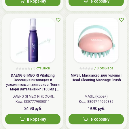
в корзину
в корзину
экстракт листьев альпинии
церумбет, экстракт люффы
египетской, экстракт листьев
эвкалипта, экстракт листьев
гардении жасминовидной,
бутилен гликоль,
поликватерниум-10, хлорид
натрия, кокамидопропилбетаин,
лаурил бетаин, этанол, цитрат
натрия, лимонная кислота, EDTA-
/
0 отзывов
/
0 отзывов
Na, бензоат натрия, ароматизатор,
DAENG GI MEO RI Vitalizing
MASIL Массажер для головы |
карамель
Эссенция питающая и
Head Cleaning Massage Brush
увлажняющая для волос, Тенги
Мори Виталайзинг | 100мл |
Дата
не указывается
Vitalizing Hair Essence
DAENG GI MEO RI (DOORI
MASIL (Корея)
производства:
Cosmetics) (Корея)
Код: 8807779080811
Код: 8809744060385
24.90 руб.
19.90 руб.
Срок годности:
дату окончания срока годности
смотрите на упаковке
в корзину
в корзину
Производитель:
[Moist Diane] "Medicos Co.