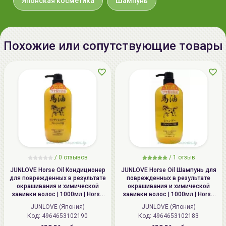
Японская косметика
Шампунь
обыкновенного, экстракт корня
софоры желтоватой, экстракт
цветов василька синего,
Похожие или сопутствующие товары
экстракт корня лилии
белоснежной, экстракт
боярышника однопестичного,
экстракт корня лопуха большого,
экстракт цветов клевера
лугового, экстракт корня дягиля
лекарственного, экстракт корня
эхинацеи, экстракт девясила
высокого, экстракт кникуса,
экстракт листьев шалфея
/
0 отзывов
/
1 отзыв
лекарственного, экстракт
JUNLOVE Horse Oil Кондиционер
JUNLOVE Horse Oil Шампунь для
для поврежденных в результате
поврежденных в результате
цветов розы столистной,
окрашивания и химической
окрашивания и химической
экстракт цветов/листьев
завивки волос | 1000мл | Horse
завивки волос | 1000мл | Horse
Oil Conditioner
Oil Shampoo
тимьяна, экстракт цветов розы
JUNLOVE (Япония)
JUNLOVE (Япония)
дамасской, экстракт центеллы
Код: 4964653102190
Код: 4964653102183