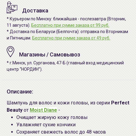
Доставка
* Курьером по Минску: ближайшая - послезавтра (Вторник,
11 августа).
Бесплатно при сумме заказа от 99 руб.
* Доставка по Беларуси (Белпочта): отправка по Вторникам
и Пятницам.
Бесплатно при сумме заказа от 49 руб.
Магазины / Самовывоз
* г.Минск, ул. Сурганова, 47-Б (главный вход медицинский
центр “НОРДИН”).
Описание:
Шампунь для волос и кожи головы, из серии
Perfect
Beauty
от
Moist Diane
-
Очищает жирную кожу головы
Увлажняет сухие кончики
Сохраняет свежесть волос до 48 часов