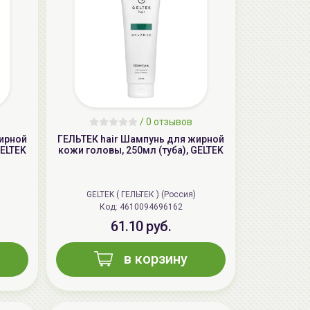
aкция
/
0 отзывов
жирной
ГЕЛЬТЕК hair Шампунь для жирной
GELTEK
кожи головы, 250мл (туба), GELTEK
GELTEK ( ГЕЛЬТЕК ) (Россия)
Код: 4610094696162
AiliCode Бальзам для волос
61.10 руб.
увлажняющий, 250мл
19.99 руб.
27.38 руб.
-26%
в корзину