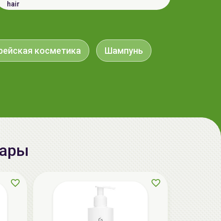
hair
37.00 руб.
40.00 руб.
-7%
рейская косметика
Шампунь
aкция
вары
ГЕЛЬТЕК hair Кондиционер для
кудрявых волос, 250мл (туба), GELTEK
37.90 руб.
48.87 руб.
-22%