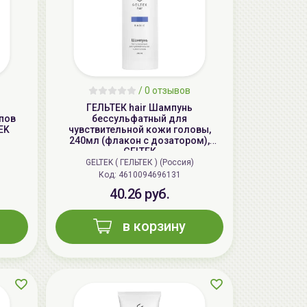
aкция
/
0 отзывов
ГЕЛЬТЕК hair Шампунь
пов
бессульфатный для
EK
чувствительной кожи головы,
240мл (флакон с дозатором),
GELTEK
GELTEK ( ГЕЛЬТЕК ) (Россия)
Код: 4610094696131
40.26 руб.
в корзину
LIMBA Premium Line Маска-
реконструктор для волос | 750мл | LIMBA
Cosmetics Premium Line Reconstruction
Treatment
139.50 руб.
155.00 руб.
-10%