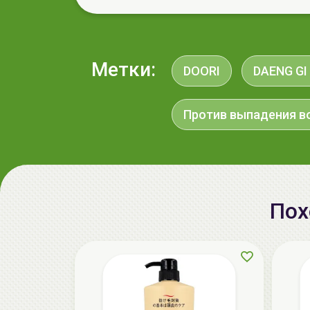
Метки:
DOORI
DAENG GI
Против выпадения в
Пох