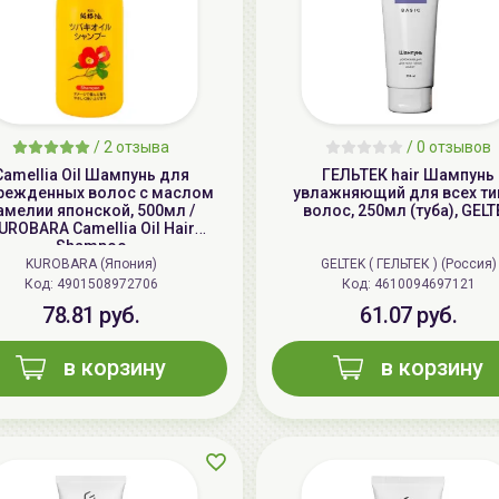
/
2 отзыва
/
0 отзывов
Camellia Oil Шампунь для
ГЕЛЬТЕК hair Шампунь
режденных волос с маслом
увлажняющий для всех ти
амелии японской, 500мл /
волос, 250мл (туба), GELT
UROBARA Camellia Oil Hair
Shampoo
KUROBARA (Япония)
GELTEK ( ГЕЛЬТЕК ) (Россия)
Код: 4901508972706
Код: 4610094697121
78.81 руб.
61.07 руб.
в корзину
в корзину