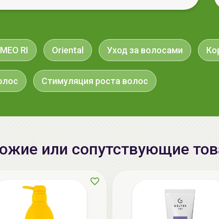
 MEO RI
Oriental
Уход за волосами
Ко
олос
Стимуляция роста волос
ожие или сопутствующие то