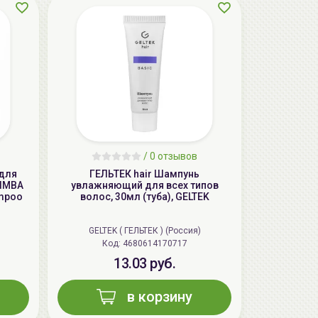
aкция
/
0 отзывов
 для
ГЕЛЬТЕК hair Шампунь
LIMBA
увлажняющий для всех типов
AiliCode Восстанавливающий крем-
ampoo
волос, 30мл (туба), GELTEK
пилинг для лица, 50мл
24.90 руб.
49.95 руб.
-50%
GELTEK ( ГЕЛЬТЕК ) (Россия)
Код: 4680614170717
13.03 руб.
в корзину