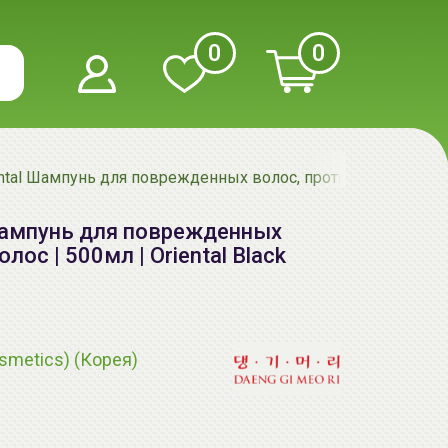
0
0
ntal Шампунь для поврежденных волос, против выпадения во
 Шампунь для поврежденных
ос | 500мл | Oriental Black
smetics) (Корея)