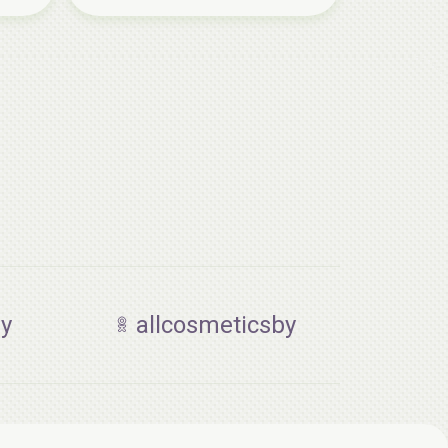
by
allcosmeticsby