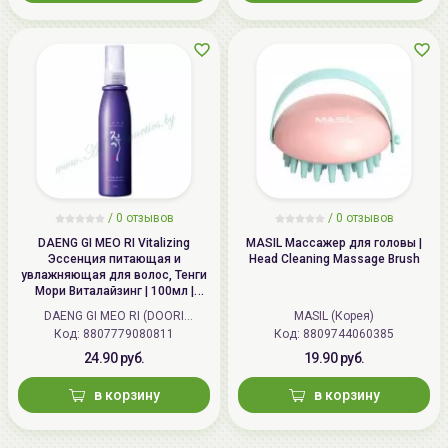
/
0 отзывов
/
0 отзывов
DAENG GI MEO RI Vitalizing
MASIL Массажер для головы |
Эссенция питающая и
Head Cleaning Massage Brush
увлажняющая для волос, Тенги
Мори Виталайзинг | 100мл |
Vitalizing Hair Essence
DAENG GI MEO RI (DOORI
MASIL (Корея)
Cosmetics) (Корея)
Код: 8807779080811
Код: 8809744060385
24.90 руб.
19.90 руб.
в корзину
в корзину