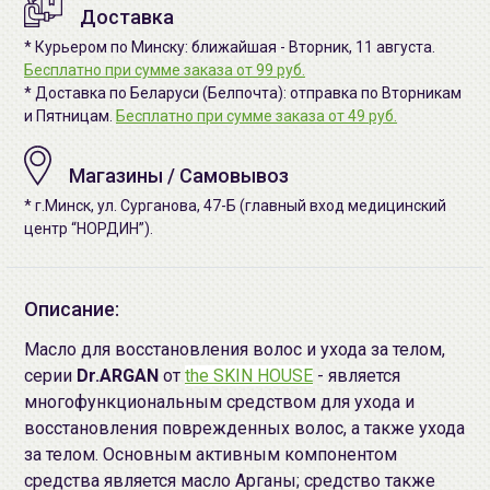
Доставка
* Курьером по Минску: ближайшая - Вторник, 11 августа.
Бесплатно при сумме заказа от 99 руб.
* Доставка по Беларуси (Белпочта): отправка по Вторникам
и Пятницам.
Бесплатно при сумме заказа от 49 руб.
Магазины / Самовывоз
* г.Минск, ул. Сурганова, 47-Б (главный вход медицинский
центр “НОРДИН”).
Описание:
Масло для восстановления волос и ухода за телом,
серии
Dr.ARGAN
от
the SKIN HOUSE
- является
многофункциональным средством для ухода и
восстановления поврежденных волос, а также ухода
за телом. Основным активным компонентом
средства является масло Арганы; средство также