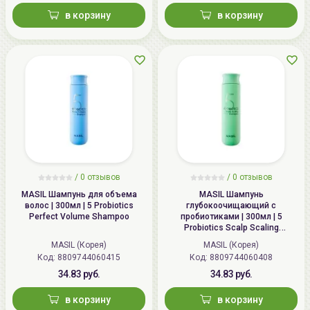
в корзину
в корзину
the SKIN HOUSE - корейский косметический бренд
был создан компанией Noksibcho Pharm для
реализации исследований и технологий лаборатории
Noksibcho Pharmaceutical Central Research Center
работающей с 1979 г. Косметические средства the
SKIN HOUSE завоевали заслуженную популярность у
потребителей всего мира за максимальное
содержания натуральных ингредиентов безопасных
для кожи, натуральных экстрактов растений,
использованием собственных общепризнанных
/
0 отзывов
/
0 отзывов
научных разработок, а также за то, что продукция
MASIL Шампунь для объема
MASIL Шампунь
производится только на собственной фабрике.
волос | 300мл | 5 Probiotics
глубокоочищающий с
Perfect Volume Shampoo
пробиотиками | 300мл | 5
Probiotics Scalp Scaling
Shampoo
MASIL (Корея)
MASIL (Корея)
Код: 8809744060415
Код: 8809744060408
34.83 руб.
34.83 руб.
в корзину
в корзину