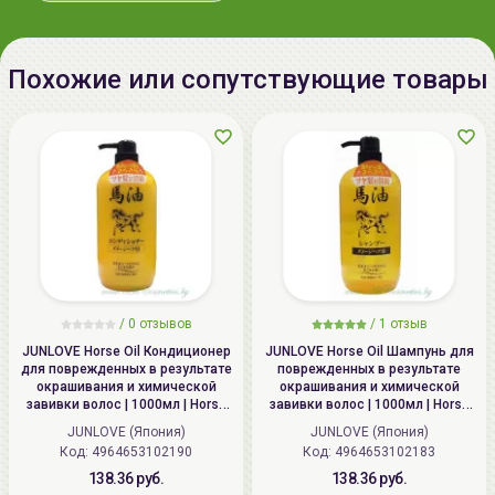
После принятия душа, на влажную, но не мокрую
кожу, нанести небольшое количество масла и
массажными движениями легко втереть в кожу.
Похожие или сопутствующие товары
Масло таже можно применять на чистую, сухую
кожу тела.
⇒
Уход за ногтями рук и ног
Нанесите на ногти 1-2 капли масла и нежно
помассируйте. Масло со временем сделает ногти
прочнее, защитит их от внешних негативных
факторов.
Наибольшего эффекта можно достичь используя
/
0 отзывов
/
1 отзыв
комплексно средства серии
Dr.ARGAN
и
Dr.CAMUCAMU
от
the SKIN HOUSE
.
JUNLOVE Horse Oil Кондиционер
JUNLOVE Horse Oil Шампунь для
для поврежденных в результате
поврежденных в результате
окрашивания и химической
окрашивания и химической
завивки волос | 1000мл | Horse
завивки волос | 1000мл | Horse
Oil Conditioner
Oil Shampoo
JUNLOVE (Япония)
JUNLOVE (Япония)
Код: 4964653102190
Код: 4964653102183
138.36 руб.
138.36 руб.