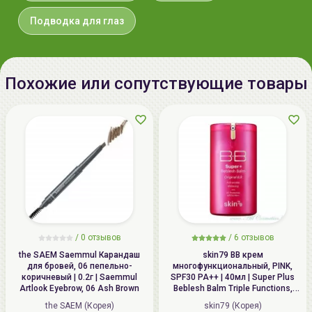
Подводка для глаз
Похожие или сопутствующие товары
/
0 отзывов
/
6 отзывов
the SAEM Saemmul Карандаш
skin79 ВВ крем
для бровей, 06 пепельнo-
многофункциональный, PINK,
коричневый | 0.2г | Saemmul
SPF30 PA++ | 40мл | Super Plus
Artlook Eyebrow, 06 Ash Brown
Beblesh Balm Triple Functions,
PINK BB Cream, SPF30 PA++
the SAEM (Корея)
skin79 (Корея)