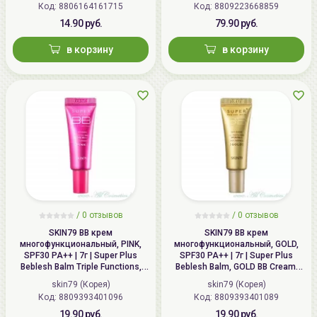
Код: 8806164161715
Код: 8809223668859
14.90 руб.
79.90 руб.
в корзину
в корзину
/
0 отзывов
/
0 отзывов
SKIN79 ВВ крем
SKIN79 ВВ крем
многофункциональный, PINK,
многофункциональный, GOLD,
SPF30 PA++ | 7г | Super Plus
SPF30 PA++ | 7г | Super Plus
Beblesh Balm Triple Functions,
Beblesh Balm, GOLD BB Cream,
PINK BB Cream, SPF30 PA++
SPF30 PA++
skin79 (Корея)
skin79 (Корея)
Код: 8809393401096
Код: 8809393401089
19.90 руб.
19.90 руб.