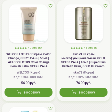
/
2 отзыва
/
1 отзыв
WELCOS LOTUS СС крем, Color
skin79 ВВ крем
Change, SPF25 PA++ | 50мл |
многофункциональный, GOLD,
WELCOS LOTUS Color Change
SPF30 PA++ | 40мл | Super Plus
Blemish Balm, SPF25 PA++
Beblesh Balm, GOLD BB Cream,
SPF30 PA++
WELCOS (Корея)
skin79 (Корея)
Код: 8803348011668
Код: 8809223668866
54.90 руб.
74.90 руб.
в корзину
в корзину