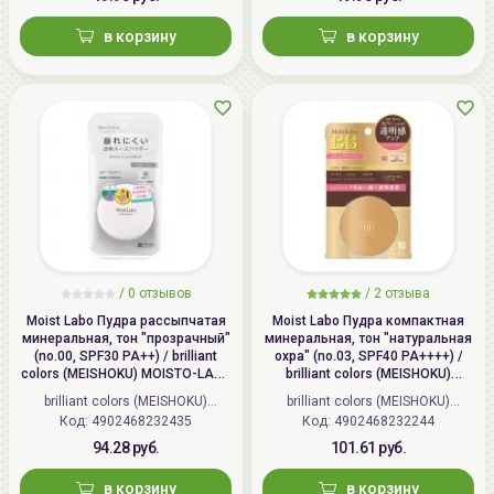
в корзину
в корзину
/
0 отзывов
/
2 отзыва
Moist Labo Пудра рассыпчатая
Moist Labo Пудра компактная
минеральная, тон "прозрачный"
минеральная, тон "натуральная
(no.00, SPF30 PA++) / brilliant
охра" (no.03, SPF40 PA++++) /
colors (MEISHOKU) MOISTO-LABO
brilliant colors (MEISHOKU)
BB MINERAL FOUNDATION
MOISTO-LABO BB MINERAL
brilliant colors (MEISHOKU)
brilliant colors (MEISHOKU)
POWDER
Код: 4902468232435
(Япония)
Код: 4902468232244
(Япония)
94.28 руб.
101.61 руб.
в корзину
в корзину