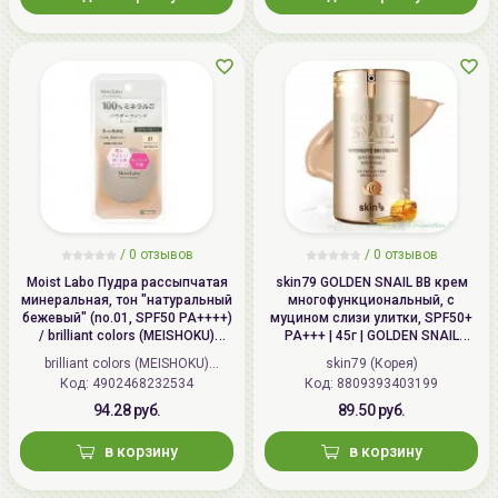
/
0 отзывов
/
0 отзывов
Moist Labo Пудра рассыпчатая
skin79 GOLDEN SNAIL ВВ крем
минеральная, тон "натуральный
многофункциональный, с
бежевый" (no.01, SPF50 PA++++)
муцином слизи улитки, SPF50+
/ brilliant colors (MEISHOKU)
PA+++ | 45г | GOLDEN SNAIL
MOISTO-LABO BB MINERAL
Intensive BB Cream, SPF50+
brilliant colors (MEISHOKU)
skin79 (Корея)
FOUNDATION
PA+++
Код: 4902468232534
(Япония)
Код: 8809393403199
94.28 руб.
89.50 руб.
в корзину
в корзину