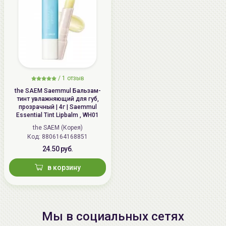
/
1 отзыв
the SAEM Saemmul Бальзам-
тинт увлажняющий для губ,
прозрачный | 4г | Saemmul
Essential Tint Lipbalm , WH01
the SAEM (Корея)
Код: 8806164168851
24.50 руб.
в корзину
Мы в социальных сетях