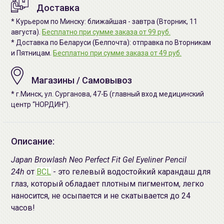
Доставка
* Курьером по Минску: ближайшая - завтра (Вторник, 11
августа).
Бесплатно при сумме заказа от 99 руб.
* Доставка по Беларуси (Белпочта): отправка по Вторникам
и Пятницам.
Бесплатно при сумме заказа от 49 руб.
Магазины / Самовывоз
* г.Минск, ул. Сурганова, 47-Б (главный вход медицинский
центр “НОРДИН”).
Описание:
Japan Browlash Neo Perfect Fit Gel Eyeliner Pencil
24h
от
BCL
- это гелевый водостойкий карандаш для
глаз, который обладает плотным пигментом, легко
наносится, не осыпается и не скатывается до 24
часов!