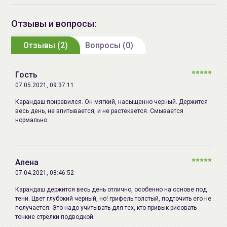
Polyisobutene, Dimethicone,
Methicone, Tocopheryl Acetate,
Отзывы и вопросы:
Prunus Armeniaca (Apricot) Kernel
Отзывы (2)
Oil, Rosa Centifolia Flower Extract,
Вопросы (0)
Butula Alba Juice, Cocos Nucifera
(Coconut) Oil
Гость
07.05.2021, 09:37:11
Дата
не указывается
производства:
Карандаш понравился. Он мягкий, насыщенно черный. Держится
весь день, не впитывается, и не растекается. Смывается
нормально.
Срок годности:
смотрите на упаковке
Производитель:
[the SAEM] "the SAEM International
Co., Ltd.", Республика Корея,
Алена
Republic of Korea, 10F. Kwanjeong
07.04.2021, 08:46:52
Bld., 35 Cheonggyecheon-ro,
Карандаш держится весь день отлично, особенно на основе под
Jongno-gu, Seoul
тени. Цвет глубокий черный, но! грифель толстый, подточить его не
получается. Это надо учитывать для тех, кто привык рисовать
Импортер в
ИП Мигаль Наталья Петровна,
тонкие стрелки подводкой.
Беларусь:
УНП 192179286, Беларусь,