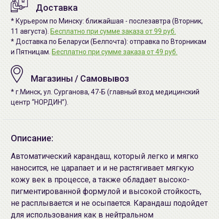
Доставка
* Курьером по Минску: ближайшая - послезавтра (Вторник,
11 августа).
Бесплатно при сумме заказа от 99 руб.
* Доставка по Беларуси (Белпочта): отправка по Вторникам
и Пятницам.
Бесплатно при сумме заказа от 49 руб.
Магазины / Самовывоз
* г.Минск, ул. Сурганова, 47-Б (главный вход медицинский
центр “НОРДИН”).
Описание:
Автоматический карандаш, который легко и мягко
наносится, не царапает и и не растягивает мягкую
кожу век в процессе, а также обладает высоко-
пигментированной формулой и высокой стойкость,
не расплывается и не осыпается. Карандаш подойдет
для использования как в нейтральном