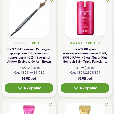
/
0 отзывов
/
6 отзывов
the SAEM Saemmul Карандаш
skin79 ВВ крем
для бровей, 06 пепельнo-
многофункциональный, PINK,
коричневый | 0.2г | Saemmul
SPF30 PA++ | 40мл | Super Plus
Artlook Eyebrow, 06 Ash Brown
Beblesh Balm Triple Functions,
PINK BB Cream, SPF30 PA++
the SAEM (Корея)
skin79 (Корея)
Код: 8806164161715
Код: 8809223668859
14.90 руб.
79.90 руб.
в корзину
в корзину