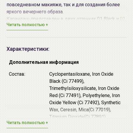
повседневном макияже, так и для создания более
яркого вечернего образа.
Карандаш представлен в двух оттенках 01 Black и
02
Читать полностью +
Brown
.
Характеристики:
Дополнительная информация
Состав:
Cyclopentasiloxane, Iron Oxide
Black (Ci 77499),
Trimethylsiloxysilicate, Iron Oxide
Red (Ci 77491), Polyethylene, Iron
Oxide Yellow (Ci 77492), Synthetic
Wax, Ceresin, Mica(Ci 77019),
Titanium Dioxide(Ci 77891),
Читать полностью +
Polyglyceryl-2 Triisostearate, C12-
15 Alkyl Ethylhexanoate, Silica,