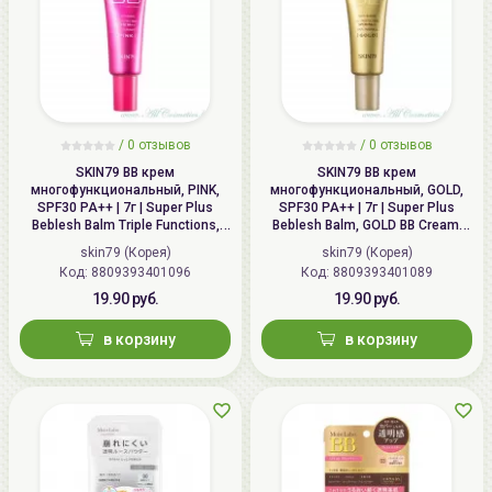
/
0 отзывов
/
0 отзывов
SKIN79 ВВ крем
SKIN79 ВВ крем
многофункциональный, PINK,
многофункциональный, GOLD,
SPF30 PA++ | 7г | Super Plus
SPF30 PA++ | 7г | Super Plus
Beblesh Balm Triple Functions,
Beblesh Balm, GOLD BB Cream,
PINK BB Cream, SPF30 PA++
SPF30 PA++
skin79 (Корея)
skin79 (Корея)
Код: 8809393401096
Код: 8809393401089
19.90 руб.
19.90 руб.
в корзину
в корзину