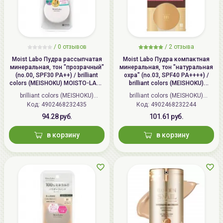
/
0 отзывов
/
2 отзыва
Moist Labo Пудра рассыпчатая
Moist Labo Пудра компактная
минеральная, тон "прозрачный"
минеральная, тон "натуральная
(no.00, SPF30 PA++) / brilliant
охра" (no.03, SPF40 PA++++) /
colors (MEISHOKU) MOISTO-LABO
brilliant colors (MEISHOKU)
BB MINERAL FOUNDATION
MOISTO-LABO BB MINERAL
brilliant colors (MEISHOKU)
brilliant colors (MEISHOKU)
POWDER
Код: 4902468232435
(Япония)
Код: 4902468232244
(Япония)
94.28 руб.
101.61 руб.
в корзину
в корзину