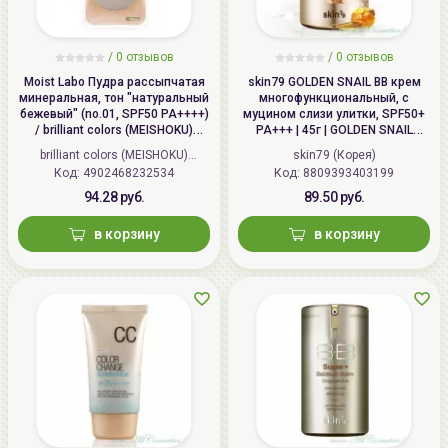
/
0 отзывов
/
0 отзывов
Moist Labo Пудра рассыпчатая
skin79 GOLDEN SNAIL ВВ крем
минеральная, тон "натуральный
многофункциональный, с
бежевый" (no.01, SPF50 PA++++)
муцином слизи улитки, SPF50+
/ brilliant colors (MEISHOKU)
PA+++ | 45г | GOLDEN SNAIL
MOISTO-LABO BB MINERAL
Intensive BB Cream, SPF50+
brilliant colors (MEISHOKU)
skin79 (Корея)
FOUNDATION
PA+++
Код: 4902468232534
(Япония)
Код: 8809393403199
94.28 руб.
89.50 руб.
в корзину
в корзину