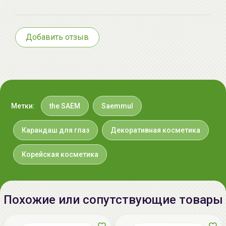
220020 Минск, ул.Радужная 4/1-
136. www.allcosmetics.by, E-mail:
info@allcosmetics.by,
Добавить отзыв
тел.:+375296131336
Метки:
the SAEM
Saemmul
Карандаш для глаз
Декоративная косметика
Корейская косметика
Похожие или сопутствующие товары