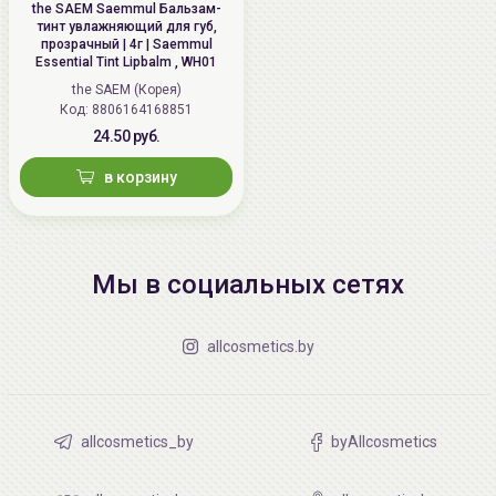
the SAEM Saemmul Бальзам-
тинт увлажняющий для губ,
прозрачный | 4г | Saemmul
Essential Tint Lipbalm , WH01
the SAEM (Корея)
Код: 8806164168851
24.50 руб.
в корзину
Мы в социальных сетях
allcosmetics.by
allcosmetics_by
byAllcosmetics