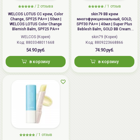
/
2 отзыва
/
1 отзыв
WELCOS LOTUS СС крем, Color
skin79 ВВ крем
Change, SPF25 PA++ | 50мл |
многофункциональный, GOLD,
WELCOS LOTUS Color Change
SPF30 PA++ | 40мл | Super Plus
Blemish Balm, SPF25 PA++
Beblesh Balm, GOLD BB Cream,
SPF30 PA++
WELCOS (Корея)
skin79 (Корея)
Код: 8803348011668
Код: 8809223668866
54.90 руб.
74.90 руб.
в корзину
в корзину
/
1 отзыв