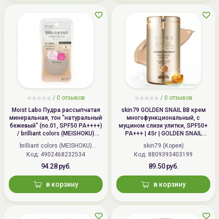
/
0 отзывов
/
0 отзывов
Moist Labo Пудра рассыпчатая
skin79 GOLDEN SNAIL ВВ крем
минеральная, тон "натуральный
многофункциональный, с
бежевый" (no.01, SPF50 PA++++)
муцином слизи улитки, SPF50+
/ brilliant colors (MEISHOKU)
PA+++ | 45г | GOLDEN SNAIL
MOISTO-LABO BB MINERAL
Intensive BB Cream, SPF50+
brilliant colors (MEISHOKU)
skin79 (Корея)
FOUNDATION
PA+++
Код: 4902468232534
(Япония)
Код: 8809393403199
94.28 руб.
89.50 руб.
в корзину
в корзину