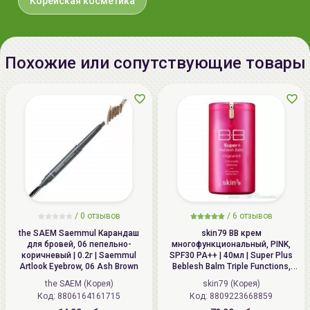
косметические средства от
Корейская косметика
TONY MOLY
.
Похожие или сопутствующие товары
/
0 отзывов
/
6 отзывов
the SAEM Saemmul Карандаш
skin79 ВВ крем
для бровей, 06 пепельнo-
многофункциональный, PINK,
коричневый | 0.2г | Saemmul
SPF30 PA++ | 40мл | Super Plus
Artlook Eyebrow, 06 Ash Brown
Beblesh Balm Triple Functions,
PINK BB Cream, SPF30 PA++
the SAEM (Корея)
skin79 (Корея)
Код: 8806164161715
Код: 8809223668859