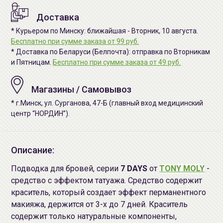
Доставка
* Курьером по Минску: ближайшая - Вторник, 10 августа.
Бесплатно при сумме заказа от 99 руб.
* Доставка по Беларуси (Белпочта): отправка по Вторникам
и Пятницам.
Бесплатно при сумме заказа от 49 руб.
Магазины / Самовывоз
* г.Минск, ул. Сурганова, 47-Б (главный вход медицинский
центр “НОРДИН”).
Описание:
Подводка для бровей, серии
7 DAYS
от
TONY MOLY
-
средство с эффектом татуажа. Средство содержит
краситель, который создает эффект перманентного
макияжа, держится от 3-х до 7 дней. Краситель
содержит только натуральные компоненты,