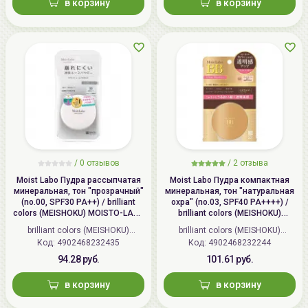
в корзину
в корзину
/
0 отзывов
/
2 отзыва
Moist Labo Пудра рассыпчатая
Moist Labo Пудра компактная
минеральная, тон "прозрачный"
минеральная, тон "натуральная
(no.00, SPF30 PA++) / brilliant
охра" (no.03, SPF40 PA++++) /
colors (MEISHOKU) MOISTO-LABO
brilliant colors (MEISHOKU)
BB MINERAL FOUNDATION
MOISTO-LABO BB MINERAL
brilliant colors (MEISHOKU)
brilliant colors (MEISHOKU)
POWDER
Код: 4902468232435
(Япония)
Код: 4902468232244
(Япония)
94.28 руб.
101.61 руб.
в корзину
в корзину