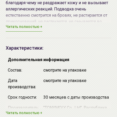
благодаря чему не раздражает кожу и не вызывает
аллергических реакций. Подводка очень
естественно смотрится на бровях, не растирается от
прикосновений, не растекается, не смывается во
Читать полностью +
время принятия водных процедур.
Отличное средство для тех, кто:
♦ опасается что макияж «поплывет»;
♦ имеет слишком мало времени по утрам, чтобы
Характеристики:
наносить полноценный макияж;
♦ боится болезненной процедуры нанесения
Дополнительная информация
перманентного макияжа.
Состав:
смотрите на упаковке
Доступна в двух оттенках:
Дата
смотрите на упаковке
No.01 Natural Brown
- натурально-коричневый.
производства:
No.
02 Dark Brown
- темно-коричневый.
Срок годности:
30 месяцев с даты производства
Средство подходит для чувствительной кожи.
Производитель:
"TONYMOLY Co., Ltd", Республика
Читать полностью +
Корея, Republic of Korea, 851-3
Способ применения: