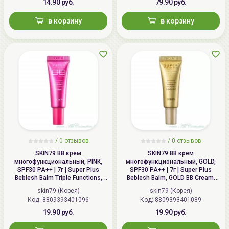
14.90 руб.
79.90 руб.
в корзину
в корзину
/
0 отзывов
/
0 отзывов
SKIN79 ВВ крем
SKIN79 ВВ крем
многофункциональный, PINK,
многофункциональный, GOLD,
SPF30 PA++ | 7г | Super Plus
SPF30 PA++ | 7г | Super Plus
Beblesh Balm Triple Functions,
Beblesh Balm, GOLD BB Cream,
PINK BB Cream, SPF30 PA++
SPF30 PA++
skin79 (Корея)
skin79 (Корея)
Код: 8809393401096
Код: 8809393401089
19.90 руб.
19.90 руб.