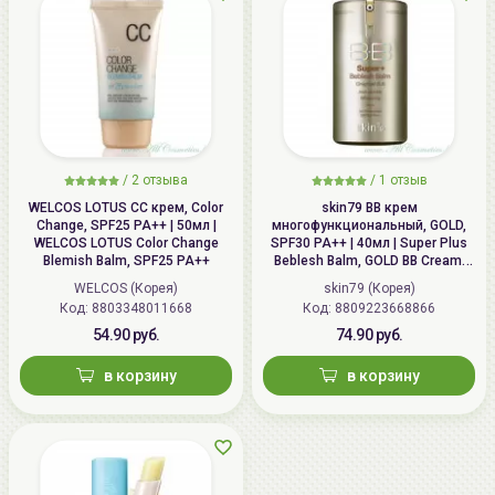
/
2 отзыва
/
1 отзыв
WELCOS LOTUS СС крем, Color
skin79 ВВ крем
Change, SPF25 PA++ | 50мл |
многофункциональный, GOLD,
WELCOS LOTUS Color Change
SPF30 PA++ | 40мл | Super Plus
Blemish Balm, SPF25 PA++
Beblesh Balm, GOLD BB Cream,
SPF30 PA++
WELCOS (Корея)
skin79 (Корея)
Код: 8803348011668
Код: 8809223668866
54.90 руб.
74.90 руб.
в корзину
в корзину