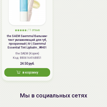
/
1 отзыв
the SAEM Saemmul Бальзам-
тинт увлажняющий для губ,
прозрачный | 4г | Saemmul
Essential Tint Lipbalm , WH01
the SAEM (Корея)
Код: 8806164168851
24.50 руб.
в корзину
Мы в социальных сетях