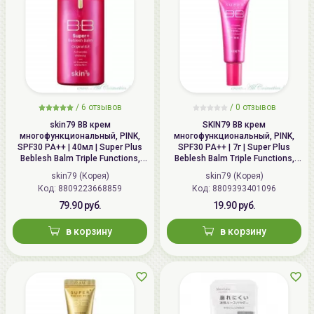
/
6 отзывов
/
0 отзывов
skin79 ВВ крем
SKIN79 ВВ крем
многофункциональный, PINK,
многофункциональный, PINK,
SPF30 PA++ | 40мл | Super Plus
SPF30 PA++ | 7г | Super Plus
Beblesh Balm Triple Functions,
Beblesh Balm Triple Functions,
PINK BB Cream, SPF30 PA++
PINK BB Cream, SPF30 PA++
skin79 (Корея)
skin79 (Корея)
Код: 8809223668859
Код: 8809393401096
79.90 руб.
19.90 руб.
в корзину
в корзину