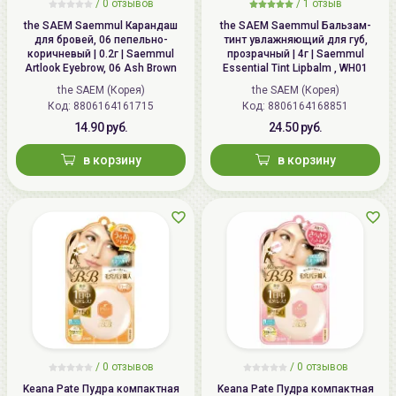
/
0 отзывов
/
1 отзыв
the SAEM Saemmul Карандаш
the SAEM Saemmul Бальзам-
для бровей, 06 пепельнo-
тинт увлажняющий для губ,
коричневый | 0.2г | Saemmul
прозрачный | 4г | Saemmul
Artlook Eyebrow, 06 Ash Brown
Essential Tint Lipbalm , WH01
the SAEM (Корея)
the SAEM (Корея)
Код: 8806164161715
Код: 8806164168851
14.90 руб.
24.50 руб.
в корзину
в корзину
/
0 отзывов
/
0 отзывов
Keana Pate Пудра компактная
Keana Pate Пудра компактная