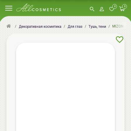
0
0
MIZON CORR
Декоративная косметика
Для глаз
Тушь, тени