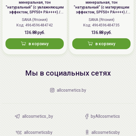
минеральная, тон
минеральная, тон
"натуральный" (с увлажняющим
"натуральный" (с матирующим
эффектом, SPF50+ PA++++) /
эффектом, SPF50+ PA++++) /
SANA PORE PUTTY BB Mineral
SANA PORE PUTTY BB Mineral
SANA (Япония)
SANA (Япония)
Powder
Powder
Код: 4964596484742
Код: 4964596484735
136.88 руб.
136.88 руб.
в корзину
в корзину
Мы в социальных сетях
allcosmetics.by
allcosmetics_by
byAllcosmetics
allcosmeticsby
allcosmeticsby