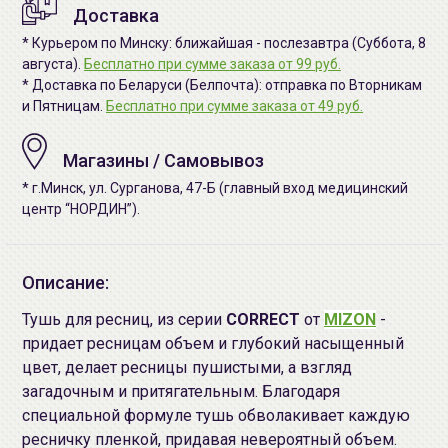
Доставка
* Курьером по Минску: ближайшая - послезавтра (Суббота, 8
августа).
Бесплатно при сумме заказа от 99 руб.
* Доставка по Беларуси (Белпочта): отправка по Вторникам
и Пятницам.
Бесплатно при сумме заказа от 49 руб.
Магазины / Самовывоз
* г.Минск, ул. Сурганова, 47-Б (главный вход медицинский
центр “НОРДИН”).
Описание:
Тушь для ресниц, из серии
CORRECT
от
MIZON
-
придает ресницам объем и глубокий насыщенный
цвет, делает ресницы пушистыми, а взгляд
загадочным и притягательным. Благодаря
специальной формуле тушь обволакивает каждую
ресничку пленкой, придавая невероятный объем.