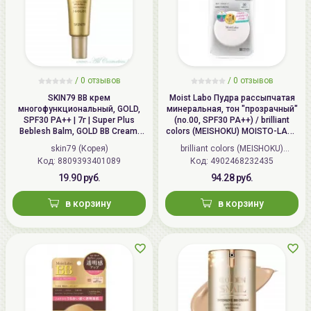
/
0 отзывов
/
0 отзывов
SKIN79 ВВ крем
Moist Labo Пудра рассыпчатая
многофункциональный, GOLD,
минеральная, тон "прозрачный"
SPF30 PA++ | 7г | Super Plus
(no.00, SPF30 PA++) / brilliant
Beblesh Balm, GOLD BB Cream,
colors (MEISHOKU) MOISTO-LABO
SPF30 PA++
BB MINERAL FOUNDATION
skin79 (Корея)
brilliant colors (MEISHOKU)
Код: 8809393401089
Код: 4902468232435
(Япония)
19.90 руб.
94.28 руб.
в корзину
в корзину