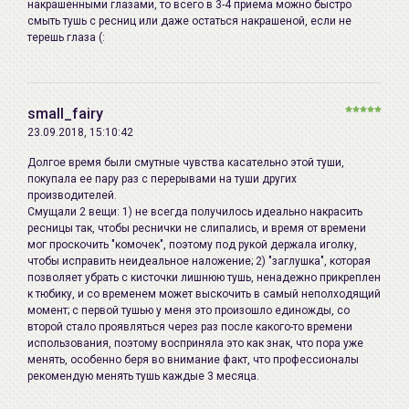
накрашенными глазами, то всего в 3-4 приема можно быстро
смыть тушь с ресниц или даже остаться накрашеной, если не
терешь глаза (:
small_fairy
23.09.2018, 15:10:42
Долгое время были смутные чувства касательно этой туши,
покупала ее пару раз с перерывами на туши других
производителей.
Смущали 2 вещи: 1) не всегда получилось идеально накрасить
ресницы так, чтобы реснички не слипались, и время от времени
мог проскочить "комочек", поэтому под рукой держала иголку,
чтобы исправить неидеальное наложение; 2) "заглушка", которая
позволяет убрать с кисточки лишнюю тушь, ненадежно прикреплен
к тюбику, и со временем может выскочить в самый неполходящий
момент; с первой тушью у меня это произошло единожды, со
второй стало проявляться через раз после какого-то времени
использования, поэтому восприняла это как знак, что пора уже
менять, особенно беря во внимание факт, что профессионалы
рекомендую менять тушь каждые 3 месяца.