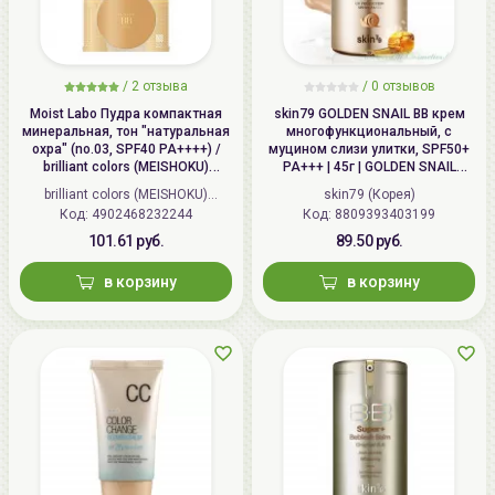
/
2 отзыва
/
0 отзывов
Moist Labo Пудра компактная
skin79 GOLDEN SNAIL ВВ крем
минеральная, тон "натуральная
многофункциональный, с
охра" (no.03, SPF40 PA++++) /
муцином слизи улитки, SPF50+
brilliant colors (MEISHOKU)
PA+++ | 45г | GOLDEN SNAIL
MOISTO-LABO BB MINERAL
Intensive BB Cream, SPF50+
brilliant colors (MEISHOKU)
skin79 (Корея)
POWDER
PA+++
Код: 4902468232244
(Япония)
Код: 8809393403199
101.61 руб.
89.50 руб.
в корзину
в корзину