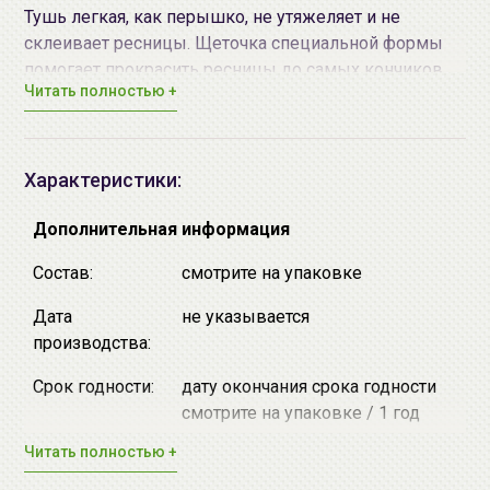
Тушь легкая, как перышко, не утяжеляет и не
склеивает ресницы. Щеточка специальной формы
помогает прокрасить ресницы до самых кончиков,
Читать полностью +
даже самые короткие ресницы, придавая им объем.
Тушь со специальной стойкой термо-формулой, не
размазывается от воды, пота и кожного жира, стойко
держится на ресницах весь день, но при этом легко
Характеристики:
смывается теплой водой, не вызывая раздражения
глаз.
Дополнительная информация
Способ применения:
Нанесите тушь на ресницы
Состав:
смотрите на упаковке
зигзагообразными движениями, завершите процесс
подкручивания выступающей частью щеточки.
Дата
не указывается
производства:
Срок годности:
дату окончания срока годности
смотрите на упаковке / 1 год
после вскрытия упаковки
Читать полностью +
Производитель:
[MIZON] "NABION Co., Ltd"