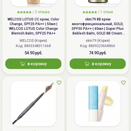
/
2 отзыва
/
1 отзыв
WELCOS LOTUS СС крем, Color
skin79 ВВ крем
Change, SPF25 PA++ | 50мл |
многофункциональный, GOLD,
WELCOS LOTUS Color Change
SPF30 PA++ | 40мл | Super Plus
Blemish Balm, SPF25 PA++
Beblesh Balm, GOLD BB Cream,
SPF30 PA++
WELCOS (Корея)
skin79 (Корея)
Код: 8803348011668
Код: 8809223668866
54.90 руб.
74.90 руб.
в корзину
в корзину