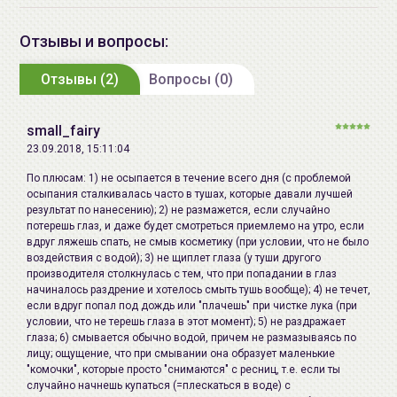
Республика Корея, Republic of
Для достижения наибольшего эффекта
Korea, 14-6 Gajangsaneopdong-ro,
Отзывы и вопросы:
рекомендуется использовать комплексно
Osan-si, Gyeonggi-do / "COSON
косметические средства серии
CORRECT
от
MIZON
.
Отзывы (2)
Co., Ltd", Республика Корея,
Вопросы (0)
Republic of Korea, 40-20
Gajangsaneopseobuk-ro, Osan-si,
small_fairy
Gyeonggi-do
23.09.2018, 15:11:04
Импортер в
ИП Мигаль Наталья Петровна,
По плюсам: 1) не осыпается в течение всего дня (с проблемой
осыпания сталкивалась часто в тушах, которые давали лучшей
Беларусь:
УНП 192179286, Беларусь,
результат по нанесению); 2) не размажется, если случайно
220020 Минск, ул.Радужная 4/1-
потерешь глаз, и даже будет смотреться приемлемо на утро, если
136. www.allcosmetics.by, E-mail:
вдруг ляжешь спать, не смыв косметику (при условии, что не было
воздействия с водой); 3) не щиплет глаза (у туши другого
info@allcosmetics.by,
производителя столкнулась с тем, что при попадании в глаз
тел.:+375296131336
начиналось раздрение и хотелось смыть тушь вообще); 4) не течет,
если вдруг попал под дождь или "плачешь" при чистке лука (при
условии, что не терешь глаза в этот момент); 5) не раздражает
глаза; 6) смывается обычно водой, причем не размазываясь по
лицу; ощущение, что при смывании она образует маленькие
"комочки", которые просто "снимаются" с ресниц, т.е. если ты
случайно начнешь купаться (=плескаться в воде) с