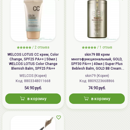
/
2 отзыва
/
1 отзыв
WELCOS LOTUS СС крем, Color
skin79 ВВ крем
Change, SPF25 PA++ | 50мл |
многофункциональный, GOLD,
WELCOS LOTUS Color Change
SPF30 PA++ | 40мл | Super Plus
Blemish Balm, SPF25 PA++
Beblesh Balm, GOLD BB Cream,
SPF30 PA++
WELCOS (Корея)
skin79 (Корея)
Код: 8803348011668
Код: 8809223668866
54.90 руб.
74.90 руб.
в корзину
в корзину