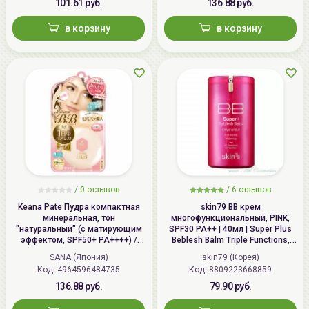
101.61 руб.
136.88 руб.
в корзину
в корзину
/
0 отзывов
/
6 отзывов
Keana Pate Пудра компактная
skin79 ВВ крем
минеральная, тон
многофункциональный, PINK,
"натуральный" (с матирующим
SPF30 PA++ | 40мл | Super Plus
эффектом, SPF50+ PA++++) /
Beblesh Balm Triple Functions,
SANA PORE PUTTY BB Mineral
PINK BB Cream, SPF30 PA++
SANA (Япония)
skin79 (Корея)
Powder
Код: 4964596484735
Код: 8809223668859
136.88 руб.
79.90 руб.