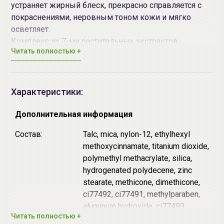
устраняет жирный блеск, прекрасно справляется с
покраснениями, неровным тоном кожи и мягко
осветляет.
Комплекс из 7-ми растительных экстрактов
Читать полностью +
обладает увлажняющим, успокаивающим и
лечебным действием.
Лёгкая пудра прекрасно фиксирует макияж, не
утяжеляя его, а также защищает от негативного
Характеристики:
воздействия ультрафиолета.
В комплект входит запасной сменный блок.
Дополнительная информация
Способ применения
: нанесите пудру поверх
Состав:
Talc, mica, nylon-12, ethylhexyl
тональной основы или на чистую кожу спонжем или
methoxycinnamate, titanium dioxide,
кистью.
polymethyl methacrylate, silica,
hydrogenated polydecene, zinc
stearate, methicone, dimethicone,
ci77492, ci77491, methylparaben,
aluminum hydroxide, ci77499,
Читать полностью +
fragrance, propylparaben, bht,