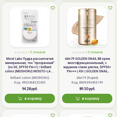
/
0 отзывов
/
0 отзывов
Moist Labo Пудра рассыпчатая
skin79 GOLDEN SNAIL ВВ крем
минеральная, тон "прозрачный"
многофункциональный, с
(no.00, SPF30 PA++) / brilliant
муцином слизи улитки, SPF50+
colors (MEISHOKU) MOISTO-LABO
PA+++ | 45г | GOLDEN SNAIL
BB MINERAL FOUNDATION
Intensive BB Cream, SPF50+
brilliant colors (MEISHOKU)
skin79 (Корея)
PA+++
Код: 4902468232435
(Япония)
Код: 8809393403199
94.28 руб.
89.50 руб.
в корзину
в корзину