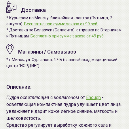
Доставка
* Курьером по Минску: ближайшая - завтра (Пятница, 7
августа).
Бесплатно при сумме заказа от 99 руб.
* Доставка по Беларуси (Белпочта): отправка по Вторникам
и Пятницам.
Бесплатно при сумме заказа от 49 руб.
Магазины / Самовывоз
* г.Минск, ул. Сурганова, 47-Б (главный вход медицинский
центр “НОРДИН”).
Описание:
Пудра осветляющая с коллагеном
от
Enough
-
осветляющая компактная пудра улучшает цвет лица,
увлажняет и дарит коже лёгкое сияние, мягкость и
шелковистость.
Средство регулирует выработку кожного сала и