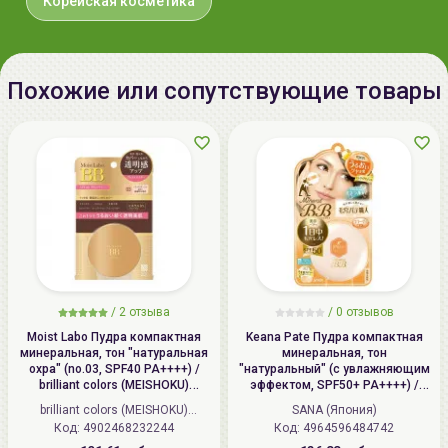
Корейская косметика
Импортер в
ИП Мигаль Наталья Петровна,
Беларусь:
УНП 192179286 Беларусь,
220020 Минск, ул.Радужная 4/1-
Похожие или сопутствующие товары
136. www.allcosmetics.by, E-mail:
info@allcosmetics.by,
тел.:+375296131336
/
2 отзыва
/
0 отзывов
Moist Labo Пудра компактная
Keana Pate Пудра компактная
минеральная, тон "натуральная
минеральная, тон
охра" (no.03, SPF40 PA++++) /
"натуральный" (с увлажняющим
brilliant colors (MEISHOKU)
эффектом, SPF50+ PA++++) /
MOISTO-LABO BB MINERAL
SANA PORE PUTTY BB Mineral
brilliant colors (MEISHOKU)
SANA (Япония)
POWDER
Powder
Код: 4902468232244
(Япония)
Код: 4964596484742