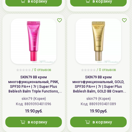
в корзину
в корзину
/
0 отзывов
/
0 отзывов
SKIN79 ВВ крем
SKIN79 ВВ крем
многофункциональный, PINK,
многофункциональный, GOLD,
SPF30 PA++ | 7г | Super Plus
SPF30 PA++ | 7г | Super Plus
Beblesh Balm Triple Functions,
Beblesh Balm, GOLD BB Cream,
PINK BB Cream, SPF30 PA++
SPF30 PA++
skin79 (Корея)
skin79 (Корея)
Код: 8809393401096
Код: 8809393401089
19.90 руб.
19.90 руб.
в корзину
в корзину