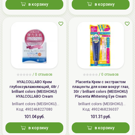
в корзину
в корзину
/
0 отзывов
/
0 отзывов
HYALCOLLABO Крем
Placenta Крем с экстрактом
глубокоувлажняющий, 48г /
плаценты для кожи вокруг глаз,
brilliant colors (MEISHOKU)
30г / brilliant colors (MEISHOKU)
HYALCOLLABO Cream
Placenta Whitening Eye Cream
brilliant colors (MEISHOKU)
brilliant colors (MEISHOKU)
Код: 4902468227080
(Япония)
Код: 4902468236037
(Япония)
101.04 руб.
101.31 руб.
в корзину
в корзину