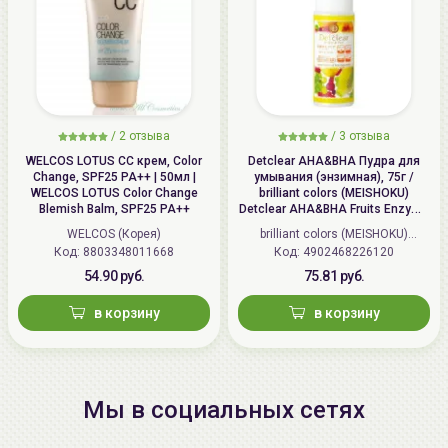
/
2 отзыва
/
3 отзыва
WELCOS LOTUS СС крем, Color
Detclear AHA&BHA Пудра для
Change, SPF25 PA++ | 50мл |
умывания (энзимная), 75г /
WELCOS LOTUS Color Change
brilliant colors (MEISHOKU)
Blemish Balm, SPF25 PA++
Detclear AHA&BHA Fruits Enzyme
Powder Wash
WELCOS (Корея)
brilliant colors (MEISHOKU)
Код: 8803348011668
Код: 4902468226120
(Япония)
54.90 руб.
75.81 руб.
в корзину
в корзину
Мы в социальных сетях