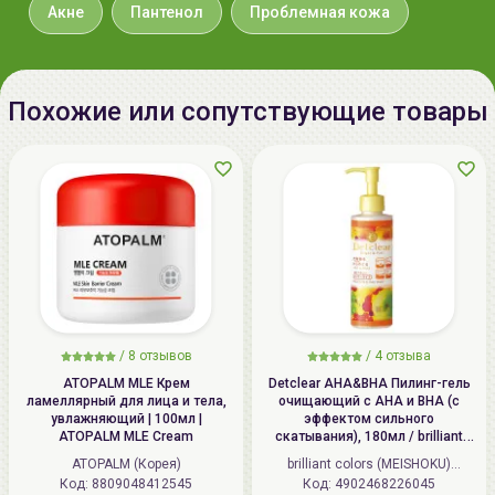
Республика Корея, Republic of
Акне
Пантенол
Проблемная кожа
Korea, 19-3 Угакгол-гил, Сусин-
мыен, Донгнам-гу, Чеонан-си,
Чунгчеонгам-до
Похожие или сопутствующие товары
Импортер в
ИП Мигаль Наталья Петровна,
Беларусь:
УНП 192179286, Беларусь,
Способ применения:
220020 Минск, ул.Радужная 4/1-
Перед применением средства рекомендуется
136. www.allcosmetics.by, E-mail:
предварительно воспользоваться
средствами
info@allcosmetics.by,
для очищения
для качественной
очистки кожи
тел.:+375296131336
лица
, и нанести
тонер
.
Небольшое количество средства и тонким
слоем распределите непосредственно по
/
8 отзывов
/
4 отзыва
проблемном участке кожи.
ATOPALM MLE Крем
Detclear AHA&BHA Пилинг-гель
ламеллярный для лица и тела,
очищающий с AHA и BHA (с
увлажняющий | 100мл |
эффектом сильного
ATOPALM MLE Cream
скатывания), 180мл / brilliant
colors (MEISHOKU) Detclear
ATOPALM (Корея)
brilliant colors (MEISHOKU)
Bright&Peel AHA&BHA Fruits
Код: 8809048412545
Код: 4902468226045
(Япония)
Peeling Jelly