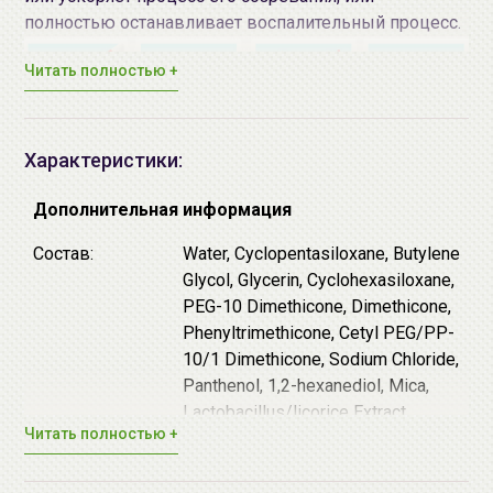
полностью останавливает воспалительный процесс.
Читать полностью +
EGF
(эпидермальный фактор роста) - полипептид
Характеристики:
стимулирующий клеточный рост. EGF
способствует обновлению клеток эпидермиса,
Дополнительная информация
усиливает синтез коллагена и эластина,
Состав:
Water, Cyclopentasiloxane, Butylene
повышает плотность и упругость кожи,
Glycol, Glycerin, Cyclohexasiloxane,
способствует регенерации и обновлению кожи
PEG-10 Dimethicone, Dimethicone,
на клеточном уровне, а также улучшает текстуру
Phenyltrimethicone, Cetyl PEG/PP-
кожи и придает лицу здоровый вид.
10/1 Dimethicone, Sodium Chloride,
CICA комплекс
на базе экстракта центеллы
Panthenol, 1,2-hexanediol, Mica,
азиатской - повышает упругость и эластичность
Lactobacillus/licorice Extract
кожи, насыщает клетки дермы влагой. Образует
Читать полностью +
Fermented Filtrate, Silica,
защитный барьер, ограждающий кожу от
Disteadimonium Hectorite,
ультрафиолета и негативных факторов внешней
Dimethicone/vinyldimethicone