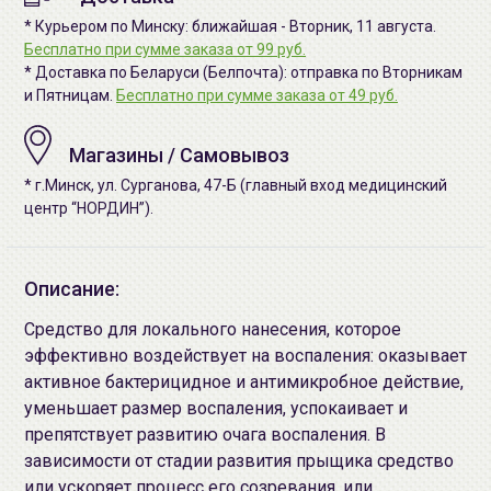
* Курьером по Минску: ближайшая - Вторник, 11 августа.
Бесплатно при сумме заказа от 99 руб.
* Доставка по Беларуси (Белпочта): отправка по Вторникам
и Пятницам.
Бесплатно при сумме заказа от 49 руб.
Магазины / Самовывоз
* г.Минск, ул. Сурганова, 47-Б (главный вход медицинский
центр “НОРДИН”).
Описание:
Средство для локального нанесения, которое
эффективно воздействует на воспаления: оказывает
активное бактерицидное и антимикробное действие,
уменьшает размер воспаления, успокаивает и
препятствует развитию очага воспаления. В
зависимости от стадии развития прыщика средство
или ускоряет процесс его созревания, или