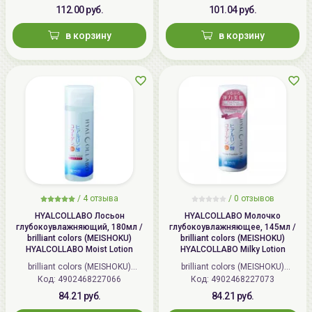
112.00 руб.
101.04 руб.
в корзину
в корзину
/
4 отзыва
/
0 отзывов
HYALCOLLABO Лосьон
HYALCOLLABO Молочко
глубокоувлажняющий, 180мл /
глубокоувлажняющее, 145мл /
brilliant colors (MEISHOKU)
brilliant colors (MEISHOKU)
HYALCOLLABO Moist Lotion
HYALCOLLABO Milky Lotion
brilliant colors (MEISHOKU)
brilliant colors (MEISHOKU)
Код: 4902468227066
(Япония)
Код: 4902468227073
(Япония)
84.21 руб.
84.21 руб.