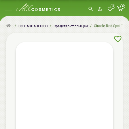
0
0
Ciracle Red Spot Точ
ПО НАЗНАЧЕНИЮ
Cредство от прыщей