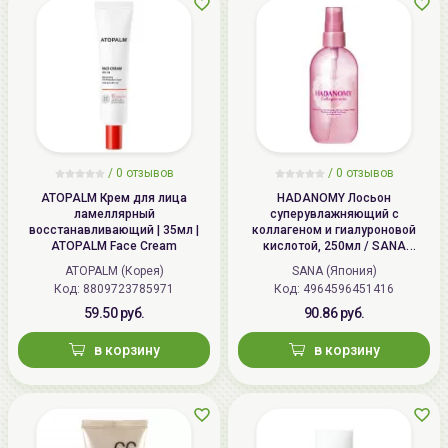
/
0 отзывов
/
0 отзывов
ATOPALM Крем для лица
HADANOMY Лосьон
ламеллярный
суперувлажняющий с
восстанавливающий | 35мл |
коллагеном и гиалуроновой
ATOPALM Face Cream
кислотой, 250мл / SANA
HADANOMY Collagen mist
ATOPALM (Корея)
SANA (Япония)
Код: 8809723785971
Код: 4964596451416
59.50 руб.
90.86 руб.
в корзину
в корзину