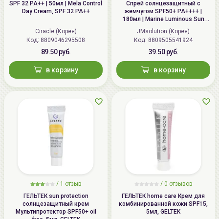
SPF 32 PA++ | 50мл | Mela Control
Спрей солнцезащитный с
Day Cream, SPF 32 PA++
жемчугом SPF50+ PA++++ |
180мл | Marine Luminous Sun
Spray Pearl SPF 50+ PA++++
Ciracle (Корея)
JMsolution (Корея)
Код: 8809046295508
Код: 8809505541924
89.50 руб.
39.50 руб.
в корзину
в корзину
/
1 отзыв
/
0 отзывов
ГЕЛЬТЕК sun protection
ГЕЛЬТЕК home care Крем для
солнцезащитный крем
комбинированной кожи SPF15,
Мультипротектор SPF50+ oil
5мл, GELTEK