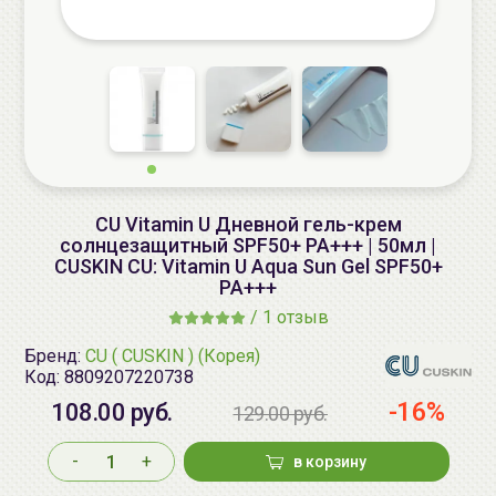
CU Vitamin U Дневной гель-крем
солнцезащитный SPF50+ PA+++ | 50мл |
CUSKIN CU: Vitamin U Aqua Sun Gel SPF50+
PA+++
/
1 отзыв
Бренд:
CU ( CUSKIN ) (Корея)
Код:
8809207220738
-16%
108.00 руб.
129.00 руб.
-
+
в корзину