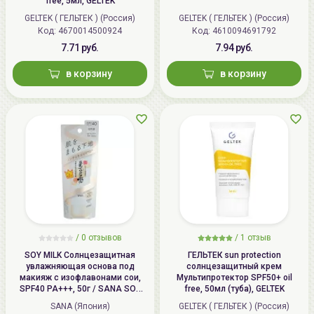
free, 5мл, GELTEK
GELTEK ( ГЕЛЬТЕК ) (Россия)
GELTEK ( ГЕЛЬТЕК ) (Россия)
Код: 4670014500924
Код: 4610094691792
7.71 руб.
7.94 руб.
в корзину
в корзину
/
0 отзывов
/
1 отзыв
SOY MILK Солнцезащитная
ГЕЛЬТЕК sun protection
увлажняющая основа под
солнцезащитный крем
макияж с изофлавонами сои,
Мультипротектор SPF50+ oil
SPF40 PA+++, 50г / SANA SOY
free, 50мл (туба), GELTEK
MILK Skincare UV Makeup Base
SANA (Япония)
GELTEK ( ГЕЛЬТЕК ) (Россия)