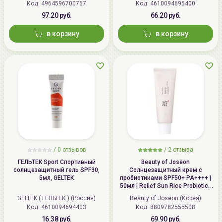
Код: 4964596700767
Код: 4610094695400
97.20 руб.
66.20 руб.
в корзину
в корзину
/
0 отзывов
/
2 отзыва
ГЕЛЬТЕК Sport Спортивный
Beauty of Joseon
солнцезащитный гель SPF30,
Солнцезащитный крем с
5мл, GELTEK
пробиотиками SPF50+ PA++++ |
50мл | Relief Sun Rice Probiotics
SPF 50+ PA++++
GELTEK ( ГЕЛЬТЕК ) (Россия)
Beauty of Joseon (Корея)
Код: 4610094694403
Код: 8809782555508
16.38 руб.
69.90 руб.