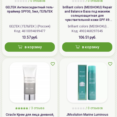
Беларусь:
Беларусь, 220113 Минск,
/
0 отзывов
/
0 отзывов
ул.Мележа, д.5, корп.1, пом.233.
GELTEK Антиоксидантный гель-
brilliant colors (MEISHOKU) Repair
праймер SPF30, 5мл, ГЕЛЬТЕК
and Balance База под макияж
+375296092910
солнцезащитная для
group@allcosmetics.by
чувствительной кожи SPF 49
PA+++, Восстановление и
GELTEK ( ГЕЛЬТЕК ) (Россия)
brilliant colors (MEISHOKU)
баланс | 40г | Repair and Balance
Код: 4610094699477
Код: 4902468297045
(Япония)
Skin Care UV Base SPF 49 PA+++
13.57 руб.
106.51 руб.
в корзину
в корзину
/
3 отзыва
/
0 отзывов
Ciracle Крем для лица дневной,
JMsolution Marine Luminous