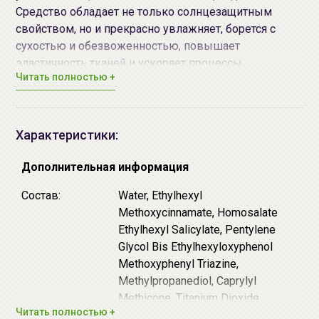
Средство обладает не только солнцезащитным
свойством, но и прекрасно увлажняет, борется с
сухостью и обезвоженностью, повышает
эластичность тканей и ускоряет процессы
Читать полностью +
регенерации. В состав продукта входят физические и
химические фильтры нового поколения с высокой
степенью защиты от ультрафиолета: они являются
наиболее стабильными, водоустойчивыми и
Характеристики:
подходят даже для чувствительной кожи.
Дополнительная информация
Содержит 2 фотостабильных безопасных
химических фильтра нового поколения:
Состав:
Water, Ethylhexyl
Methoxycinnamate, Homosalate
Uvinul T 150 (Ethylhexyl Triazone) - защищает от
Ethylhexyl Salicylate, Pentylene
UVB-излучения.
Glycol Bis Ethylhexyloxyphenol
Tinosorb S (Bis-Ethylhexyloxyphenol Methoxyphenyl
Methoxyphenyl Triazine,
Triazine) - фильтр широкого спектра действия,
Methylpropanediol, Caprylyl
защищает от UVA и UVB-лучей.
Methicone, Titanium Dioxide,
Читать полностью +
Isononyl Isononanoate, Ethylhexyl