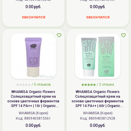
0.00 руб.
0.00 руб.
закончился
закончился
/
0
отзывов
/
2
отзыва
WHAMISA Organic Flowers
WHAMISA Organic Flowers
Солнцезащитный крем на
Солнцезащитный крем на
основе цветочных ферментов
основе цветочных ферментов
SPF 14 PA++ | 10г | Organic
SPF 14 PA++ | 60г | Organic
Flowers Sun Cream SPF 14 PA++
Flowers Sun Cream SPF 14 PA++
WHAMISA (Корея)
WHAMISA (Корея)
(AW0334)
Код: 8809403815561
Код: 8809403812928
0.00 руб.
0.00 руб.