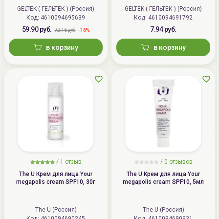
GELTEK ( ГЕЛЬТЕК ) (Россия)
GELTEK ( ГЕЛЬТЕК ) (Россия)
Код: 4610094695639
Код: 4610094691792
59.90 руб.
7.94 руб.
-16%
72.16 руб.
в корзину
в корзину
/
1
отзыв
/
0
отзывов
The U Крем для лица Your
The U Крем для лица Your
megapolis cream SPF10, 30г
megapolis cream SPF10, 5мл
The U (Россия)
The U (Россия)
Код: 4610094690245
Код: 4610094690931