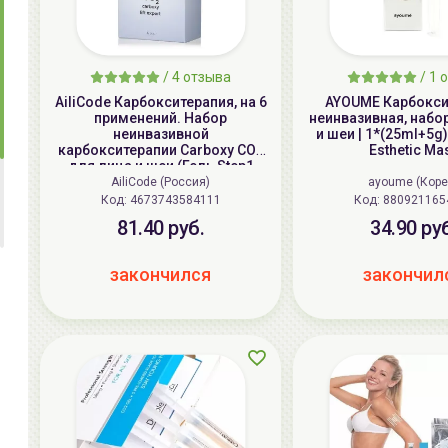
/
4
отзыва
/
1
о
AiliCode Карбокситерапия, на 6
AYOUME Карбокси
применений. Набор
неинвазивная, набо
неинвазивной
и шеи | 1*(25ml+5g)
карбокситерапии Carboxy CO2
Esthetic Ma
для лица и шеи (Гель Step1
6шт*25мл, Маска Step2 6шт)
AiliCode (Россия)
ayoume (Коре
Код:
4673743584111
Код:
880921165
81.40 руб.
34.90 ру
закончился
закончил