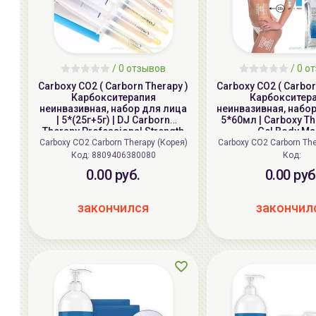
/ 0 отзывов
/ 0 о
Carboxy CO2 ( Carborn Therapy )
Carboxy CO2 ( Carbor
Карбокситерапия
Карбокситер
неинвазивная, набор для лица
неинвазивная, набор
| 5*(25г+5г) | DJ Carborn
5*60мл | Carboxy T
Therapy Professional Strength
Gel Body Ma
Carborn Therapy Carboxy CO2
Carboxy CO2 Carborn Therapy (Корея)
Carboxy CO2 Carborn The
Gel Face Mask
Код:
8809406380080
Код:
0.00 руб.
0.00 руб
закончился
закончил