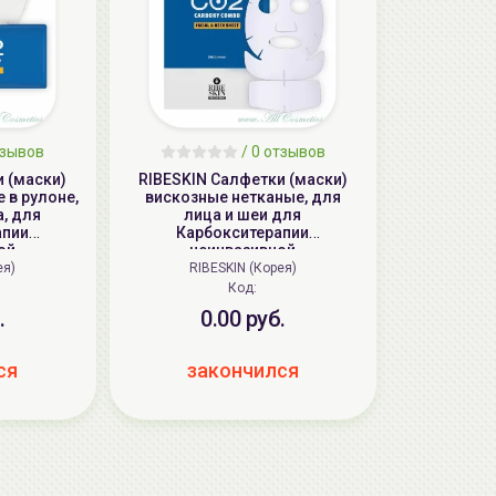
тзывов
/ 0 отзывов
и (маски)
RIBESKIN Салфетки (маски)
 в рулоне,
вискозные нетканые, для
а, для
лица и шеи для
апии
Карбокситерапии
ой
неинвазивной
) (на 50
(безинъекционная) | 25шт |
ея)
RIBESKIN (Корея)
*1500cm) |
RIBESKIN CO2 CARBOXY COMBO
Код:
OXY COMBO
FACIAL SHEET
.
0.00 руб.
T
ся
закончился