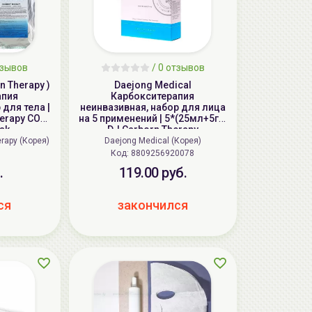
тзывов
/ 0 отзывов
n Therapy )
Daejong Medical
апия
Карбокситерапия
 для тела |
неинвазивная, набор для лица
herapy CO2
на 5 применений | 5*(25мл+5г) |
sk
DJ Carborn Therapy
Professional Strength
rapy (Корея)
Daejong Medical (Корея)
Код:
8809256920078
.
119.00 руб.
ся
закончился