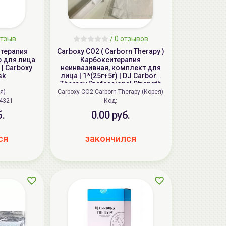
тзыв
/ 0 отзывов
терапия
Carboxy CO2 ( Carborn Therapy )
р для лица
Карбокситерапия
 | Carboxy
неинвазивная, комплект для
sk
лица | 1*(25г+5г) | DJ Carborn
Therapy Professional Strength
Carborn Therapy Carboxy CO2
я)
Carboxy CO2 Carborn Therapy (Корея)
Gel Face Mask
4321
Код:
б.
0.00 руб.
ся
закончился