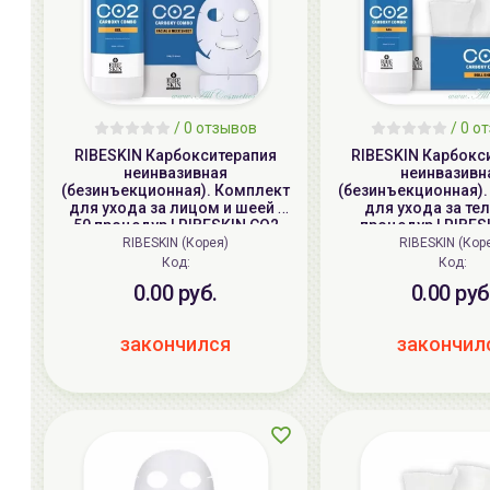
/ 0 отзывов
/ 0 о
RIBESKIN Карбокситерапия
RIBESKIN Карбокс
неинвазивная
неинвазивн
(безинъекционная). Комплект
(безинъекционная)
для ухода за лицом и шеей |
для ухода за тел
50 процедур | RIBESKIN CO2
процедур | RIBES
CARBOXY COMBO (Set B)
CARBOXY COMBO 
RIBESKIN (Корея)
RIBESKIN (Кор
Код:
Код:
0.00 руб.
0.00 руб
закончился
закончил