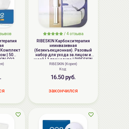
тзывов
/
4
отзыва
итерапия
RIBESKIN Карбокситерапия
ая
неинвазивная
. Комплект
(безинъекционная). Разовый
ом | 50
набор для ухода за лицом и
KIN CO2
шеей | 1 процедура | RIBESKIN
(Set A)
CO2 CARBOXY COMBO
ея)
RIBESKIN (Корея)
Код:
.
16.50 руб.
ся
закончился