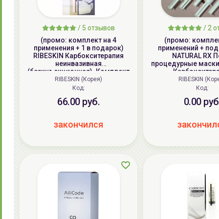
/
5
отзывов
/
2
о
(промо: комплект на 4
(промо: комплек
применения + 1 в подарок)
применений + под
RIBESKIN Карбокситерапия
NATURAL RX П
неинвазивная
процедурные маски
(безинъекционная). Комплект
Карбокситер
для 5 применений, для ухода
неинвазивн
RIBESKIN (Корея)
RIBESKIN (Кор
за лицом и шеей RIBESKIN CO2
(безинъекционная)
Код:
Код:
CARBOXY COMBO
для 5 применений, 
66.00 руб.
0.00 руб
за лицом и шеей RI
CARBOXY CO
закончился
закончил