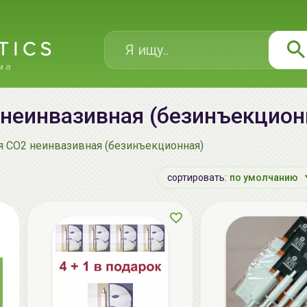
неинвазивная (безинъекцион
я CO2 неинвазивная (безинъекционная)
сортировать:
по умолчанию