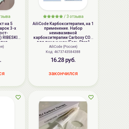
тзыва
/
3
отзыва
т на 5
AiliCode Карбокситерапия, на 1
арок 3-х
применение. Набор
ост-
неинвазивной
) RIBESKIN
карбокситерапии Carboxy CO2
апия
для лица и шеи (Гель Step1
ая
25мл, Маска Step2 1шт)
ея)
AiliCode (Россия)
. Комплект
Код:
4673743584388
для ухода
.
16.28 руб.
BESKIN CO2
MBO
ся
закончился