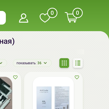
0
0
ная)
показывать:
36