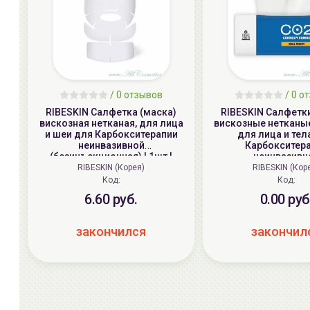
/ 0 отзывов
/ 0 о
RIBESKIN Салфетка (маска)
RIBESKIN Салфетк
вискозная нетканая, для лица
вискозные нетканые
и шеи для Карбокситерапии
для лица и тел
неинвазивной
Карбокситер
(безинъекционная) | 1шт |
неинвазивн
RIBESKIN CO2 CARBOXY COMBO
(безинъекционная
RIBESKIN (Корея)
RIBESKIN (Кор
FACIAL SHEET
процедур) | 1*(25cm
Код:
Код:
RIBESKIN CO2 CARB
6.60 руб.
0.00 руб
ROLL SHEE
закончился
закончил