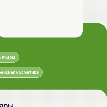
а лицом
рейская косметика
вары