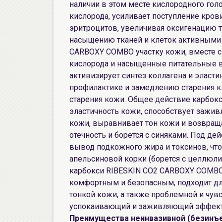
наличии в этом месте кислородного голо
кислорода, усиливает поступление кро
эритроцитов, увеличивая оксигенацию т
насыщению тканей и клеток активными в
CARBOXY COMBO участку кожи, вместе с
кислорода и насыщенные питательные в
активизирует синтез коллагена и эласт
профилактике и замедлению старения к
старения кожи. Общее действие карбо
эластичность кожи, способствует зажив
кожи, выравнивает тон кожи и возвраща
отечность и борется с синяками. Под де
вывод подкожного жира и токсинов, что
апельсиновой корки (борется с целлюли
карбокси RIBESKIN CO2 CARBOXY COMBO
комфортным и безопасным, подходит для
тонкой кожи, а также проблемной и чув
успокаивающий и заживляющий эффек
Преимущества неинвазивной (безинъе