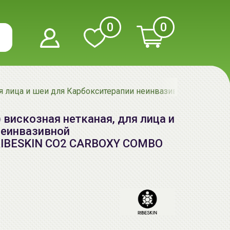
0
0
для лица и шеи для Карбокситерапии неинвазивной (безинъ
 вискозная нетканая, для лица и
неинвазивной
| RIBESKIN CO2 CARBOXY COMBO