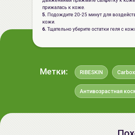
движениями прижмите салфетку к коже, 
прижалась к коже.
5.
Подождите 20-25 минут для воздействи
кожи.
6.
Тщательно уберите остатки геля с ко
Метки:
RIBESKIN
Carbox
Антивозрастная кос
Пох