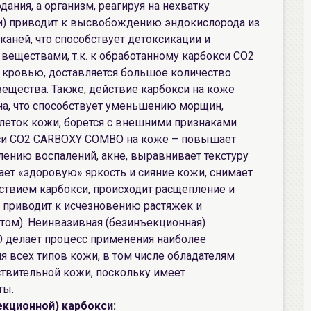
дания, а организм, реагируя на нехватку
ви) приводит к высвобождению эндокислорода из
каней, что способствует детоксикации и
еществами, т.к. к обработанному карбокси CO2
 кровью, доставляется большое количество
ещества. Также, действие карбокси на коже
ина, что способствует уменьшению морщин,
леток кожи, борется с внешними признаками
кси CO2 CARBOXY COMBO на коже – повышает
лению воспалений, акне, выравнивает текстуру
ет «здоровую» яркость и сияние кожи, снимает
йствием карбокси, происходит расщепление и
 приводит к исчезновению растяжек и
том). Неинвазивная (безинъекционная)
 делает процесс применения наиболее
 всех типов кожи, в том числе обладателям
ствительной кожи, поскольку имеет
ты.
кционной) карбокси: