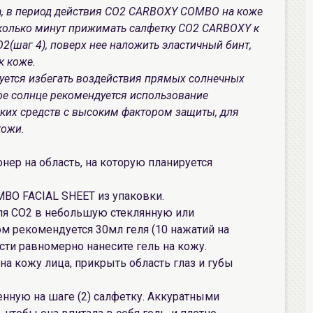
а, в период действия CO2 CARBOXY COMBO на коже
сколько минут прижимать салфетку СО2 CARBOXY к
2(шаг 4), поверх нее наложить эластичный бинт,
к коже.
уется избегать воздействия прямых солнечных
ое солнце рекомендуется использование
ких средств с высоким фактором защиты, для
кожи.
нер на область, на которую планируется
BO FACIAL SHEET из упаковки.
ля CO2 в небольшую стеклянную или
ом рекомендуется 30мл геля (10 нажатий на
сти равномерно нанесите гель на кожу.
на кожу лица, прикрыть область глаз и губы
нную на шаге (2) салфетку. Аккуратными