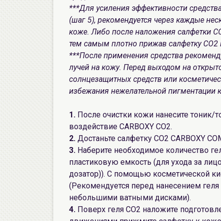
***Для усиления эффективности средств
(шаг 5), рекомендуется через каждые не
коже. Либо после наложения салфетки СО
тем самым плотно прижав салфетку СО2 
***После применения средства рекоменд
лучей на кожу. Перед выходом на открыт
солнцезащитных средств или косметичес
избежания нежелательной пигментации 
1.
После очистки кожи нанесите тоник/то
воздействие CARBOXY CO2.
2.
Достаньте салфетку CO2 CARBOXY COM
3.
Наберите необходимое количество ге
пластиковую емкость (для ухода за лиц
дозатор)). С помощью косметической ки
(Рекомендуется перед нанесением геля 
небольшими ватными дисками).
4.
Поверх геля CO2 наложите подготовле