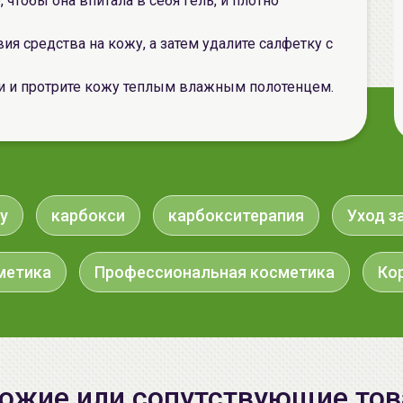
чтобы она впитала в себя гель, и плотно
я средства на кожу, а затем удалите салфетку с
жи и протрите кожу теплым влажным полотенцем.
y
карбокси
карбокситерапия
Уход з
метика
Профессиональная косметика
Ко
ожие или сопутствующие то