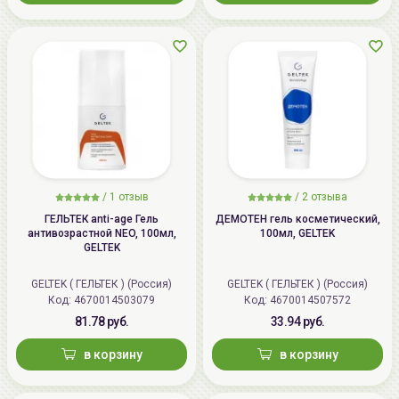
прижмите салфетку к коже, чтобы она впитала в
себя гель, и плотно прижалась к коже.
5.
Подождите 20-25 минут для воздействия средства
на кожу, а затем удалите салфетку с кожи.
6.
Тщательно уберите остатки геля с кожи и протрите
кожу теплым влажным полотенцем.
/
1 отзыв
/
2 отзыва
ГЕЛЬТЕК anti-age Гель
ДЕМОТЕН гель косметический,
антивозрастной NEO, 100мл,
100мл, GELTEK
GELTEK
GELTEK ( ГЕЛЬТЕК ) (Россия)
GELTEK ( ГЕЛЬТЕК ) (Россия)
Код: 4670014503079
Код: 4670014507572
81.78 руб.
33.94 руб.
в корзину
в корзину