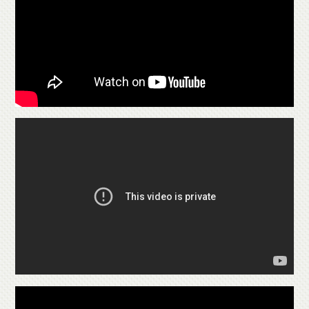
яркость и сияние кожи, снимает отечность и борется
с синяками. Под действием карбокси, происходит
расщепление и вывод подкожного жира и токсинов,
что приводит к исчезновению растяжек и
апельсиновой корки (борется с целлюлитом).
Неинвазивная (безинъекционная) карбокси RIBESKIN
CO2 CARBOXY COMBO делает процесс
применения наиболее комфортным и безопасным,
подходит для всех типов кожи, в том числе
обладателям тонкой кожи, а также проблемной и
чувствительной кожи, поскольку имеет
успокаивающий и заживляющий эффекты.
Преимущества неинвазивной (безинъекционной)
карбокси:
• Безопасность.
• Отсутствие неприятных болевых ощущений.
• Отсутствие аллергических реакций.
• Отсутствие возрастных ограничений.