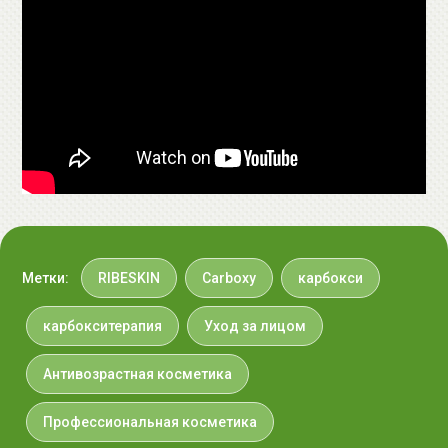
• Отсутствие восстановительного периода после
процедуры.
• Подходит для всех типов кожи.
• Применяется на любых участках лица и тела.
Применение неинвазивной карбокси RIBESKIN CO2
CARBOXY COMBO для кожи лица и шеи:
• борьба и профилактика признаков старения кожи.
Неинвазиваная карбокси повышает эластичность
кожи, борется с морщинами, восстанавливает общий
тонус кожи.
• восстановление яркости тусклой коже,
Метки:
RIBESKIN
Carboxy
карбокси
выравнивание тона кожи, борьба с нежелательной
пигментацией кожи.
карбокситерапия
Уход за лицом
• уход за порами, возвращение эластичности пор,
сужение пор.
Антивозрастная косметика
• борьба с отеками, ушибами, синяками,
покраснениями.
Профессиональная косметика
• борьба акне и пост-акне.