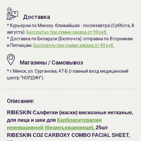
Доставка
* Курьером по Минску: ближайшая - послезавтра (Суббота, 8
августа).
Бесплатно при сумме заказа от 99 руб.
* Доставка по Беларуси (Белпочта): отправка по Вторникам
и Пятницам.
Бесплатно при сумме заказа от 49 руб.
Магазины / Самовывоз
* г.Минск, ул. Сурганова, 47-Б (главный вход медицинский
центр “НОРДИН”).
Описание:
RIBESKIN Салфетки (маски) вискозные нетканые,
для лица и шеи для
Карбокситерапии
неинвазивной (безинъекционная)
, 25шт
RIBESKIN CO2 CARBOXY COMBO FACIAL SHEET,