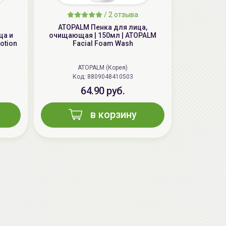
aкция
/
2 отзыва
ATOPALM Пенка для лица,
ца и
очищающая | 150мл | ATOPALM
otion
Facial Foam Wash
ATOPALM (Корея)
Код: 8809048410503
64.90 руб.
в корзину
AiliCode Бальзам для волос
увлажняющий, 250мл
19.99 руб.
27.38 руб.
-26%
aкция