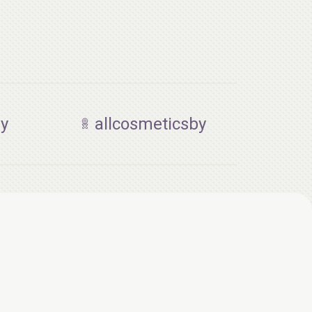
by
allcosmeticsby