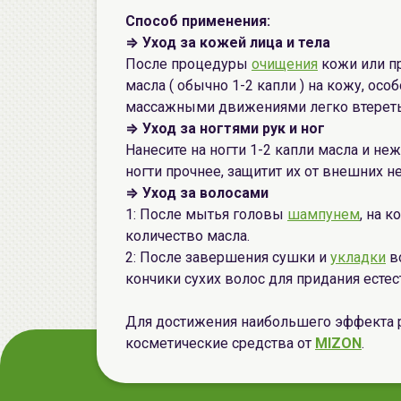
Способ применения:
⇒
Уход за кожей лица и тела
После процедуры
очищения
кожи или пр
масла ( обычно 1-2 капли ) на кожу, осо
массажными движениями легко втереть 
⇒
Уход за ногтями рук и ног
Нанесите на ногти 1-2 капли масла и н
ногти прочнее, защитит их от внешних н
⇒
Уход за волосами
1: После мытья головы
шампунем
, на 
количество масла.
2: После завершения сушки и
укладки
во
кончики сухих волос для придания естес
Для достижения наибольшего эффекта 
косметические средства от
MIZON
.