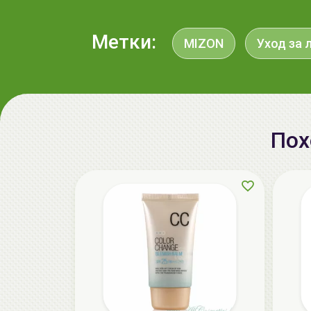
Метки:
MIZON
Уход за 
Пох