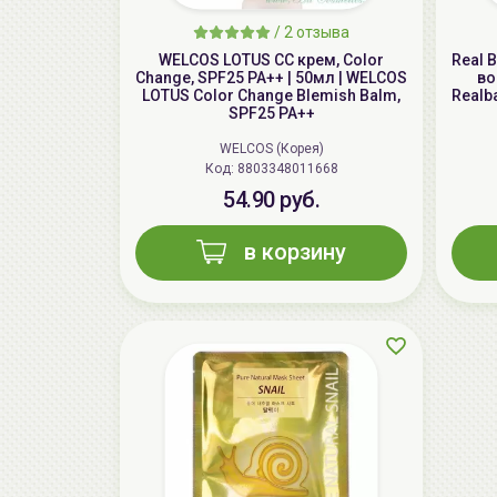
/
2 отзыва
WELCOS LOTUS СС крем, Color
Real 
Change, SPF25 PA++ | 50мл | WELCOS
во
LOTUS Color Change Blemish Balm,
Realba
SPF25 PA++
WELCOS (Корея)
Код: 8803348011668
54.90 руб.
в корзину