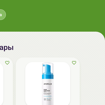
aкция
а
вары
RUBELLI BEAUTY FACE Набор масок +
бандаж для подтяжки овала лица |
7*20мл | Beauty Face
95.90 руб.
124.00 руб.
-22%