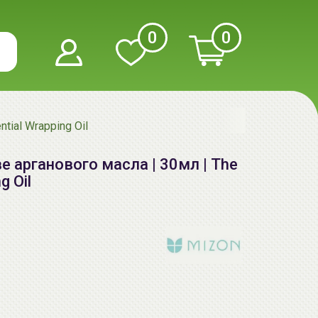
0
0
ial Wrapping Oil
 арганового масла | 30мл | The
g Oil