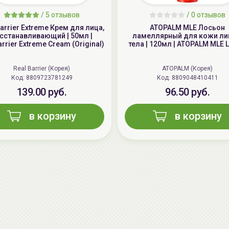
/
5 отзывов
/
0 отзывов
Barrier Extreme Крем для лица,
ATOPALM MLE Лосьон
сстанавливающий | 50мл |
ламеллярный для кожи ли
rrier Extreme Cream (Original)
тела | 120мл | ATOPALM MLE L
Real Barrier (Корея)
ATOPALM (Корея)
Код: 8809723781249
Код: 8809048410411
139.00 руб.
96.50 руб.
в корзину
в корзину