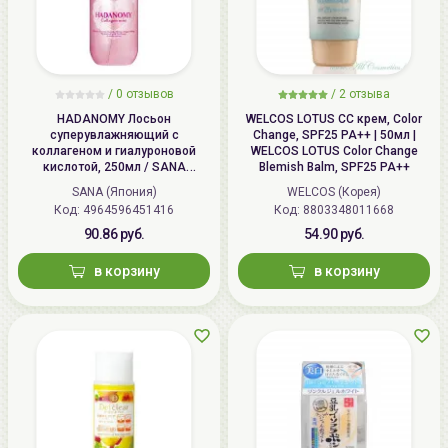
/
0 отзывов
/
2 отзыва
HADANOMY Лосьон
WELCOS LOTUS СС крем, Color
суперувлажняющий с
Change, SPF25 PA++ | 50мл |
коллагеном и гиалуроновой
WELCOS LOTUS Color Change
кислотой, 250мл / SANA
Blemish Balm, SPF25 PA++
HADANOMY Collagen mist
SANA (Япония)
WELCOS (Корея)
Код: 4964596451416
Код: 8803348011668
90.86 руб.
54.90 руб.
в корзину
в корзину