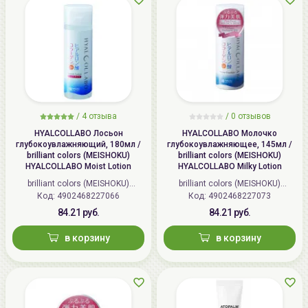
/
4 отзыва
/
0 отзывов
HYALCOLLABO Лосьон
HYALCOLLABO Молочко
глубокоувлажняющий, 180мл /
глубокоувлажняющее, 145мл /
brilliant colors (MEISHOKU)
brilliant colors (MEISHOKU)
HYALCOLLABO Moist Lotion
HYALCOLLABO Milky Lotion
brilliant colors (MEISHOKU)
brilliant colors (MEISHOKU)
Код: 4902468227066
(Япония)
Код: 4902468227073
(Япония)
84.21 руб.
84.21 руб.
в корзину
в корзину