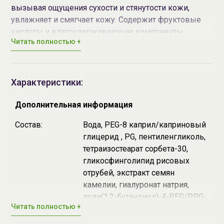
вызывая ощущения сухости и стянутости кожи,
увлажняет и смягчает кожу. Содержит фруктовые
кислоты и влагоудерживающие компоненты.
Читать полностью +
Средство можно применять и для утреннего
очищения лица. После использования оставляет
ощущение свежести, а кожа становится нежной и
ухоженной.
Характеристики:
Основные активные компоненты:
Дополнительная информация
♦ АНА (альфа-гидрооксикислоты) - известны своими
Состав:
Вода, PEG-8 каприл/каприновый
очищающими, подтягивающими и сужающими поры
глицерид , PG, пентиленгликоль,
свойствами. Стимулируют процессы регенерации и
тетраизостеарат сорбета-30,
обновления клеток эпидермиса.
гликосфинголипид рисовых
♦ Комплекс увлажняющих компонентов (церамиды
отрубей, экстракт семян
растительного происхождения, гиалуроновая
камелии, гиалуронат натрия,
кислота, нано-коллаген, экстракт семян камелии,
поли(1,2-бутандиол)-4-PEG/PPG-
гликосфинголипиды рисовых отрубей) - ухаживает
Читать полностью +
29/9-метил-глюкоза,
за кожей, делает ее мягкой, увлажненной и упругой.
поликватерниум-51,