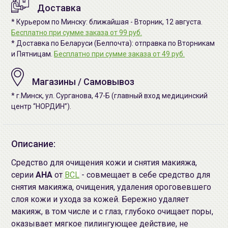
Доставка
* Курьером по Минску: ближайшая - Вторник, 12 августа.
Бесплатно при сумме заказа от 99 руб.
* Доставка по Беларуси (Белпочта): отправка по Вторникам
и Пятницам.
Бесплатно при сумме заказа от 49 руб.
Магазины / Самовывоз
* г.Минск, ул. Сурганова, 47-Б (главный вход медицинский
центр “НОРДИН”).
Описание:
Средство для очищения кожи и снятия макияжа,
серии
AHA
от
BCL
- совмещает в себе средство для
снятия макияжа, очищения, удаления ороговевшего
слоя кожи и ухода за кожей. Бережно удаляет
макияж, в том числе и с глаз, глубоко очищает поры,
оказывает мягкое пилингующее действие, не