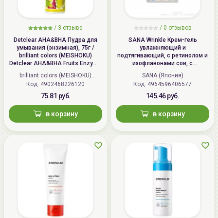
/
3 отзыва
/
0 отзывов
Detclear AHA&BHA Пудра для
SANA Wrinkle Крем-гель
умывания (энзимная), 75г /
увлажняющий и
brilliant colors (MEISHOKU)
подтягивающий, с ретинолом и
Detclear AHA&BHA Fruits Enzyme
изофлавонами сои, с
Powder Wash
осветляющим эффектом | 100г |
brilliant colors (MEISHOKU)
SANA (Япония)
Wrinkle Gel Cream (Whitening)
Код: 4902468226120
(Япония)
Код: 4964596406577
75.81 руб.
145.46 руб.
в корзину
в корзину