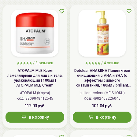
/
8 отзывов
/
4 отзыва
ATOPALM MLE Крем
Detclear AHA&BHA Пилинг-гель
ламеллярный для лица и тела,
очищающий с AHA и BHA (с
увлажняющий | 100мл |
эффектом сильного
ATOPALM MLE Cream
скатывания), 180мл / brilliant
colors (MEISHOKU) Detclear
ATOPALM (Корея)
brilliant colors (MEISHOKU)
Bright&Peel AHA&BHA Fruits
Код: 8809048412545
Код: 4902468226045
(Япония)
Peeling Jelly
112.00 руб.
101.04 руб.
в корзину
в корзину