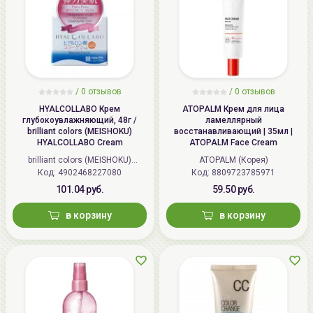
/
0 отзывов
/
0 отзывов
HYALCOLLABO Крем
ATOPALM Крем для лица
глубокоувлажняющий, 48г /
ламеллярный
brilliant colors (MEISHOKU)
восстанавливающий | 35мл |
HYALCOLLABO Cream
ATOPALM Face Cream
brilliant colors (MEISHOKU)
ATOPALM (Корея)
Код: 4902468227080
(Япония)
Код: 8809723785971
101.04 руб.
59.50 руб.
в корзину
в корзину