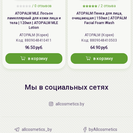
/
0 отзывов
/
2 отзыва
ATOPALM MLE Лосьон
ATOPALM Пенка для лица,
ламеллярный для кожи лица и
очищающая | 150мл | ATOPALM
тела | 120мл | ATOPALM MLE
Facial Foam Wash
Lotion
ATOPALM (Корея)
ATOPALM (Корея)
Код: 8809048410411
Код: 8809048410503
96.50 руб.
64.90 руб.
в корзину
в корзину
Мы в социальных сетях
allcosmetics.by
allcosmetics_by
byAllcosmetics