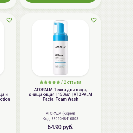
AiliCode Восстанавливающий крем-
пилинг для лица, 50мл
24.90 руб.
49.95 руб.
-50%
/
2 отзыва
ATOPALM Пенка для лица,
ца и
очищающая | 150мл | ATOPALM
otion
Facial Foam Wash
ATOPALM (Корея)
Код: 8809048410503
64.90 руб.