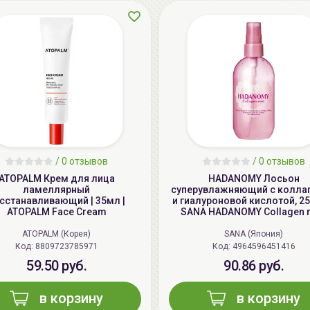
/
0 отзывов
/
0 отзывов
ATOPALM Крем для лица
HADANOMY Лосьон
ламеллярный
суперувлажняющий с колла
сстанавливающий | 35мл |
и гиалуроновой кислотой, 25
ATOPALM Face Cream
SANA HADANOMY Collagen 
ATOPALM (Корея)
SANA (Япония)
Код: 8809723785971
Код: 4964596451416
59.50 руб.
90.86 руб.
в корзину
в корзину