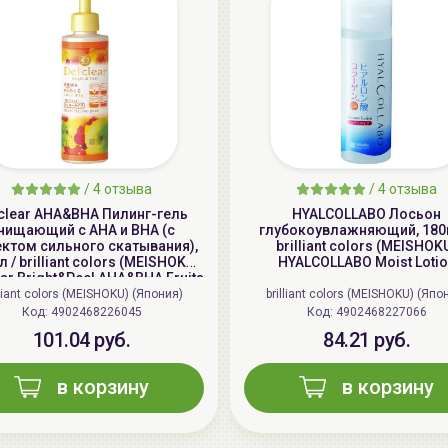
/
4 отзыва
/
4 отзыва
clear AHA&BHA Пилинг-гель
HYALCOLLABO Лосьон
чищающий с AHA и BHA (с
глубокоувлажняющий, 180
ктом сильного скатывания),
brilliant colors (MEISHOK
 / brilliant colors (MEISHOKU)
HYALCOLLABO Moist Loti
ear Bright&Peel AHA&BHA Fruits
Peeling Jelly
lliant colors (MEISHOKU) (Япония)
brilliant colors (MEISHOKU) (Япо
Код: 4902468226045
Код: 4902468227066
101.04 руб.
84.21 руб.
в корзину
в корзину