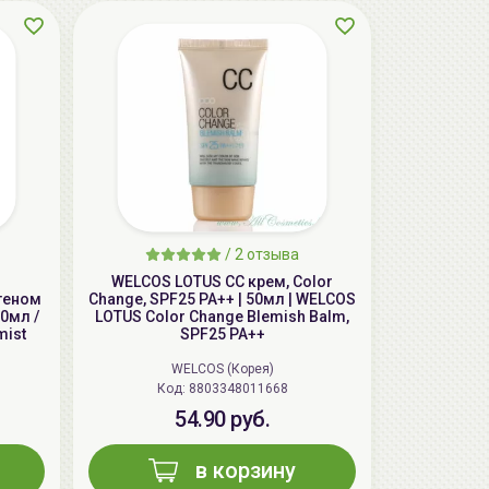
AiliCode Бальзам для волос
/
2 отзыва
увлажняющий, 250мл
WELCOS LOTUS СС крем, Color
19.99 руб.
27.38 руб.
-26%
геном
Change, SPF25 PA++ | 50мл | WELCOS
0мл /
LOTUS Color Change Blemish Balm,
mist
SPF25 PA++
WELCOS (Корея)
aкция
Код: 8803348011668
54.90 руб.
в корзину