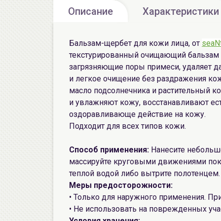
Описание
Характеристики
Бальзам-щербет для кожи лица, от
seaN
текстурированный очищающий бальзам 
загрязняющие поры примеси, удаляет д
и легкое очищение без раздражения кож
масло подсолнечника и растительный ко
и увлажняют кожу, восстанавливают е
оздоравливающе действие на кожу.
Подходит для всех типов кожи.
Способ применения:
Нанесите небольшо
массируйте круговыми движениями пока
теплой водой либо вытрите полотенцем.
Меры предосторожности:
• Только для наружного применения. Пр
• Не использовать на поврежденных уча
Условия хранения: