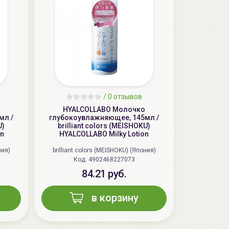
aкция
/
0 отзывов
HYALCOLLABO Молочко
мл /
глубокоувлажняющее, 145мл /
U)
brilliant colors (MEISHOKU)
on
HYALCOLLABO Milky Lotion
ГЕЛЬТЕК cleansing Маска энзимная
пектиновая, 200г, GELTEK
ния)
brilliant colors (MEISHOKU) (Япония)
Код: 4902468227073
59.00 руб.
124.98 руб.
-52%
84.21 руб.
в корзину
aкция