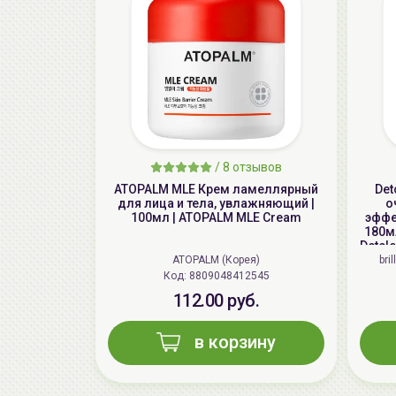
/
8 отзывов
ATOPALM MLE Крем ламеллярный
Det
для лица и тела, увлажняющий |
о
100мл | ATOPALM MLE Cream
эффе
180мл
Detcl
ATOPALM (Корея)
bri
Код: 8809048412545
112.00 руб.
в корзину