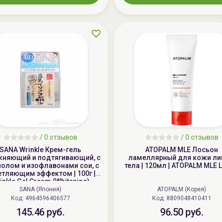
/
0 отзывов
/
0 отзывов
SANA Wrinkle Крем-гель
ATOPALM MLE Лосьон
жняющий и подтягивающий, с
ламеллярный для кожи ли
нолом и изофлавонами сои, с
тела | 120мл | ATOPALM MLE L
етляющим эффектом | 100г |
inkle Gel Cream (Whitening)
SANA (Япония)
ATOPALM (Корея)
Код: 4964596406577
Код: 8809048410411
145.46 руб.
96.50 руб.