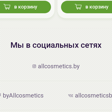
в корзину
в корзину
Мы в социальных сетях
allcosmetics.by
byAllcosmetics
allcosmetics