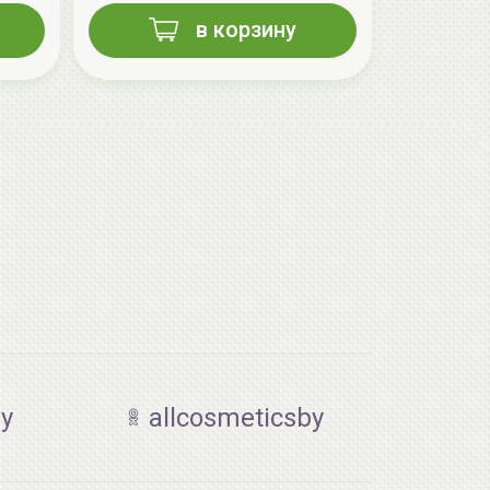
в корзину
by
allcosmeticsby