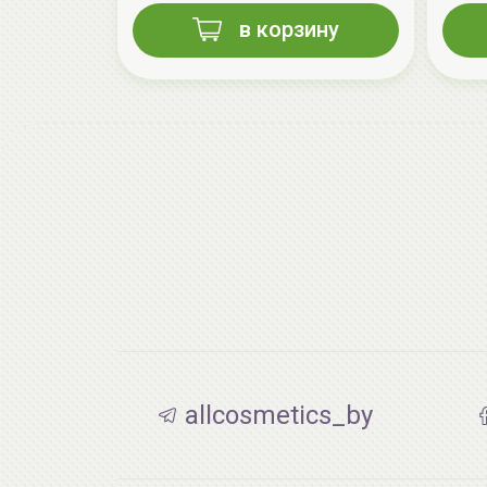
в корзину
allcosmetics_by