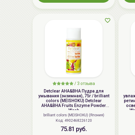
/
3 отзыва
Detclear AHA&BHA Пудра для
умывания (энзимная), 75г / brilliant
увла
colors (MEISHOKU) Detclear
рети
AHA&BHA Fruits Enzyme Powder
осв
Wash
Wr
brilliant colors (MEISHOKU) (Япония)
Код: 4902468226120
75.81 руб.