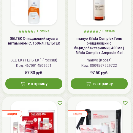
/
1
отзыв
/
1
отзыв
GELTEK Очищающий мусс с
manyo Bifida Complex Гель
витамином C, 150мл, ГЕЛЬТЕК
очищающий с
бифидобактериями | 400мл |
Bifida Complex Ampoule Gel
Cleanser
GELTEK ( ГЕЛЬТЕК ) (Россия)
manyo (Корея)
Код:
4670014509651
Код:
8809567929722
57.80 руб.
97.50 руб.
в корзину
в корзину
aкция
aкция