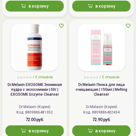
в корзину
в корзину
/ 0 отзывов
/ 0 отзывов
Dr.Melaxin EXOSOME Энзимная
Dr.Melaxin Пенка для лица
пудра с экзосомами | 50г |
очищающая | 150мл | Melting
EXOSOME Enzyme Cleanser
Cleanser
Dr.Melaxin (Корея)
Dr.Melaxin (Корея)
Код:
8809886481352
Код:
8809886482434
72.00 руб.
72.90 руб.
в корзину
в корзину