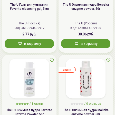
The U Гель для умывания
The U Энзимная пудра Berezka
Favorite cleansing gel, 5мл
enzyme powder, 50г
The U (Россия)
The U (Россия)
Код:
4610094690917
Код:
4680614172100
2.77 руб.
30.06 руб.
в корзину
в корзину
aкция
/
1
отзыв
/ 0 отзывов
The U Энзимная пудра Favorite
The U Энзимная пудра Malinka
Enzyme Powder, 50г
enzyme powder, 50г