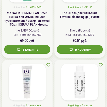
/ 0 отзывов
/
1
отзыв
the SAEM DERMA PLAN Green
The U Гель для умывания
Пенка для умывания, для
Favorite cleansing gel, 100мл
чувствительной и жирной кожи |
150мл | DERMA PLAN Green
Bubble Foam Cleanser
the SAEM (Корея)
The U (Россия)
Код:
8806164162750
Код:
4610094695370
69.00 руб.
30.51 руб.
в корзину
в корзину
/ 0 отзывов
/
1
отзыв