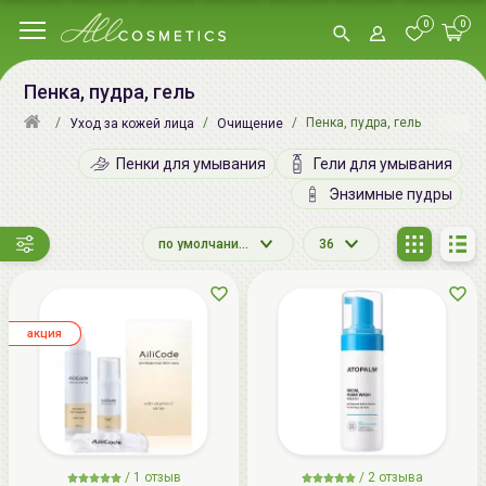
0
0
Пенка, пудра, гель
Пенка, пудра, гель
Уход за кожей лица
Очищение
Пенки для умывания
Гели для умывания
Энзимные пудры
по умолчанию
36
aкция
/
1
отзыв
/
2
отзыва