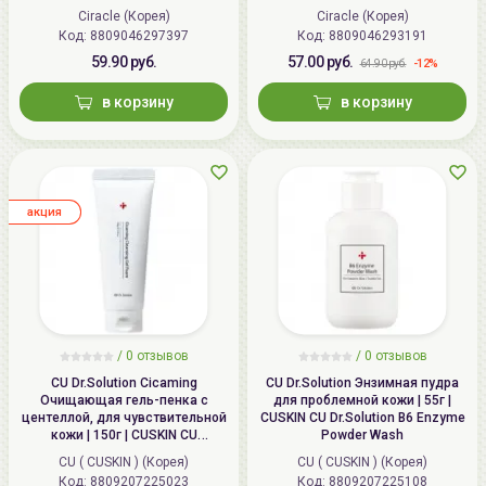
Ciracle (Корея)
Ciracle (Корея)
Код:
8809046297397
Код:
8809046293191
59.90 руб.
57.00 руб.
-12%
64.90 руб.
в корзину
в корзину
aкция
/ 0 отзывов
/ 0 отзывов
CU Dr.Solution Cicaming
CU Dr.Solution Энзимная пудра
Очищающая гель-пенка с
для проблемной кожи | 55г |
центеллой, для чувствительной
CUSKIN CU Dr.Solution B6 Enzyme
кожи | 150г | CUSKIN CU
Powder Wash
Dr.Solution Cicaming Cleansing
CU ( CUSKIN ) (Корея)
CU ( CUSKIN ) (Корея)
Gel Foam
Код:
8809207225023
Код:
8809207225108