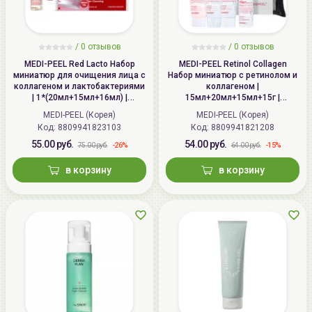
/ 0 отзывов
/ 0 отзывов
MEDI-PEEL Red Lacto Набор
MEDI-PEEL Retinol Collagen
миниатюр для очищения лица с
Набор миниатюр с ретинолом и
коллагеном и лактобактериями
коллагеном |
| 1*(20мл+15мл+16мл) |
15мл+20мл+15мл+15г |
MEDIPEEL Red Lacto Collagen
MEDIPEEL Retinol Collagen Lifting
MEDI-PEEL (Корея)
MEDI-PEEL (Корея)
Cleansing Trial Kit
Trial Kit
Код:
8809941823103
Код:
8809941821208
55.00 руб.
54.00 руб.
-26%
-15%
75.00 руб.
64.00 руб.
в корзину
в корзину