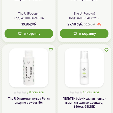
The U (Россия)
The U (Россия)
Код:
4610094699606
Код:
4680614172209
39.86 руб.
27.90 руб.
-7%
30.06 руб.
в корзину
в корзину
/ 0 отзывов
/ 0 отзывов
The U Энзимная пудра Polyn
ГЕЛЬТЕК baby Нежная пенка-
enzyme powder, 50г
шампунь для младенцев,
150мл, GELTEK