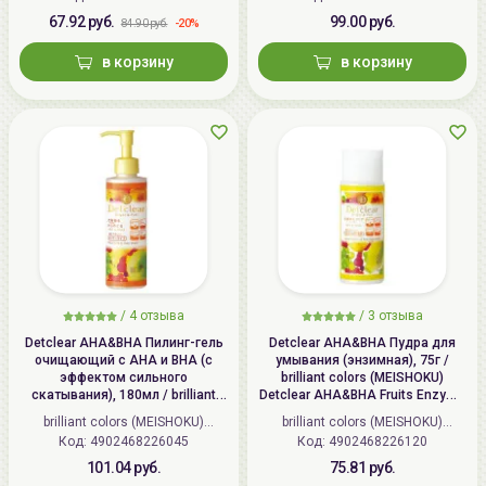
67.92 руб.
99.00 руб.
-20%
84.90 руб.
в корзину
в корзину
/
4
отзыва
/
3
отзыва
Detclear AHA&BHA Пилинг-гель
Detclear AHA&BHA Пудра для
очищающий с AHA и BHA (с
умывания (энзимная), 75г /
эффектом сильного
brilliant colors (MEISHOKU)
скатывания), 180мл / brilliant
Detclear AHA&BHA Fruits Enzyme
colors (MEISHOKU) Detclear
Powder Wash
brilliant colors (MEISHOKU)
brilliant colors (MEISHOKU)
Bright&Peel AHA&BHA Fruits
Код:
4902468226045
(Япония)
Код:
4902468226120
(Япония)
Peeling Jelly
101.04 руб.
75.81 руб.