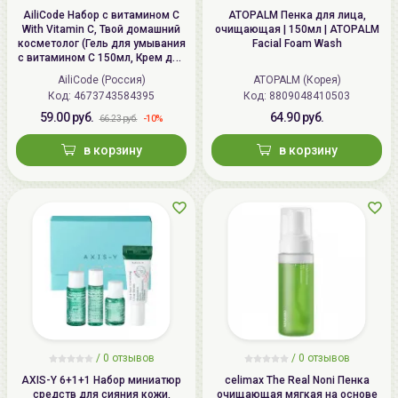
AiliCode Набор с витамином С
ATOPALM Пенка для лица,
With Vitamin C, Твой домашний
очищающая | 150мл | ATOPALM
косметолог (Гель для умывания
Facial Foam Wash
с витамином С 150мл, Крем для
лица и шеи с витамином С 50мл)
AiliCode (Россия)
ATOPALM (Корея)
Код:
4673743584395
Код:
8809048410503
59.00 руб.
64.90 руб.
-10%
66.23 руб.
в корзину
в корзину
/ 0 отзывов
/ 0 отзывов
AXIS-Y 6+1+1 Набор миниатюр
celimax The Real Noni Пенка
средств для сияния кожи,
очищающая мягкая на основе