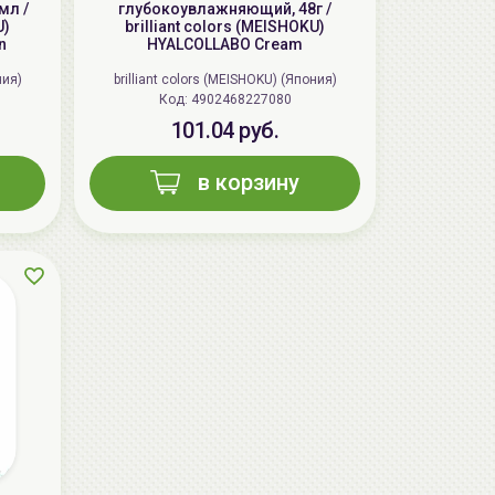
мл /
глубокоувлажняющий, 48г /
U)
brilliant colors (MEISHOKU)
n
HYALCOLLABO Cream
ния)
brilliant colors (MEISHOKU) (Япония)
Код: 4902468227080
101.04 руб.
в корзину