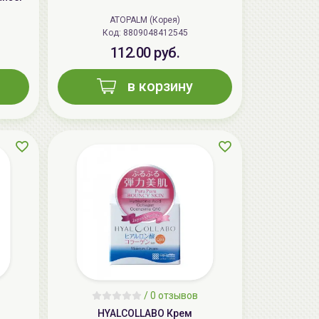
ATOPALM (Корея)
Код: 8809048412545
112.00 руб.
в корзину
AiliCode Восстанавливающий крем-
пилинг для лица, 50мл
24.90 руб.
49.95 руб.
-50%
/
0 отзывов
HYALCOLLABO Крем