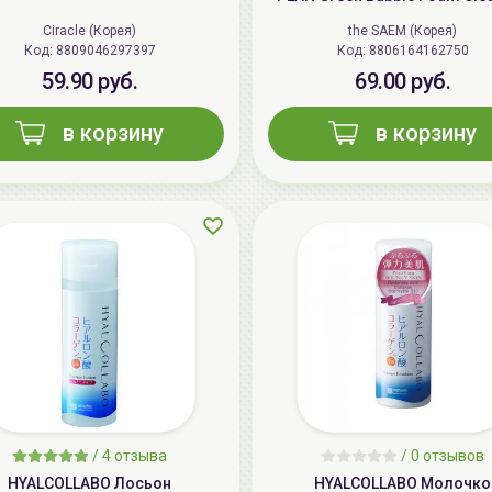
Ciracle (Корея)
the SAEM (Корея)
Код: 8809046297397
Код: 8806164162750
59.90 руб.
69.00 руб.
в корзину
в корзину
/
4 отзыва
/
0 отзывов
HYALCOLLABO Лосьон
HYALCOLLABO Молочко