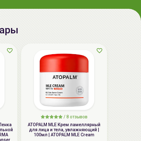
вары
AiliCode Бальзам для волос
увлажняющий, 250мл
19.99 руб.
27.38 руб.
-26%
aкция
/
8 отзывов
Пенка
ATOPALM MLE Крем ламеллярный
ельной
для лица и тела, увлажняющий |
ERMA
100мл | ATOPALM MLE Cream
anser