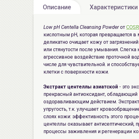
Описание
Характеристики
Low pH Centella Cleansing Powder
от
COSR
кислотным pH, которая превращается в 
деликатно очищает кожу от загрязнений 
или стянутости после умывания. Слегка
агрессивное воздействие проточной вод
числе для чувствительной. и способст
клетки с поверхности кожи.
Экстракт центеллы азиатской
- это эк
прекрасный антиоксидант, обладающи
оздоравливающим действием. Экстракт 
упругость, т.к. улучшает кровообращени
слоях кожи: эффективность этого процес
центеллы оказывает антисептический, 
процессы заживления и регенерации ко