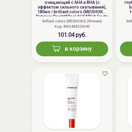
очищающий с AHA и BHA (с
глу
эффектом сильного скатывания),
b
180мл / brilliant colors (MEISHOKU)
H
Detclear Bright&Peel AHA&BHA Fruits
Peeling Jelly
brilliant colors (MEISHOKU) (Япония)
bri
Код: 4902468226045
101.04 руб.
в корзину