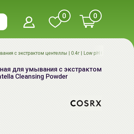
0
0
ия с экстрактом центеллы | 0.4г | Low pH Centella Cleans
ная для умывания с экстрактом
tella Cleansing Powder