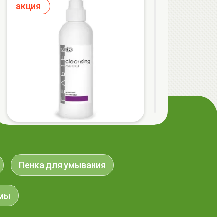
aкция
ГЕЛЬТЕК cleansing Маска энзимная
пектиновая, 200г, GELTEK
59.00 руб.
124.98 руб.
-52%
Пенка для умывания
мы
aкция