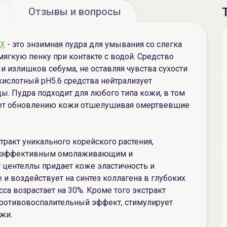
Отзывы и вопросы
X
- это энзимная пудра для умывания со слегка
мягкую пенку при контакте с водой. Средство
и излишков себума, не оставляя чувства сухости
 кислотный pH5.6 средства нейтрализует
ы. Пудра подходит для любого типа кожи, в том
вует обновлению кожи отшелушивая омертвевшие
стракт уникального корейского растения,
й эффективным омолаживающим и
центеллы придает коже эластичность и
е и воздействует на синтез коллагена в глубоких
са возрастает на 30%. Кроме того экстракт
противовоспалительный эффект, стимулирует
жи.