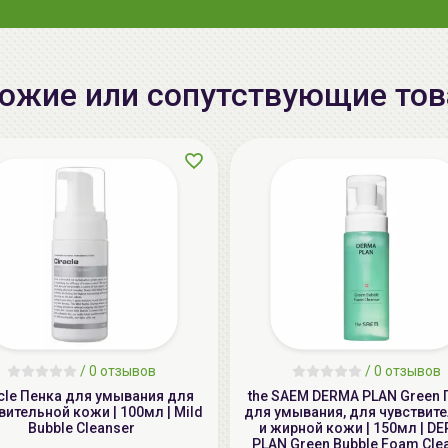
ожие или сопутствующие то
/
0 отзывов
/
0 отзывов
cle Пенка для умывания для
the SAEM DERMA PLAN Green 
вительной кожи | 100мл | Mild
для умывания, для чувствит
Bubble Cleanser
и жирной кожи | 150мл | D
PLAN Green Bubble Foam Cle