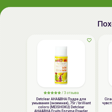
Пох
/
3 отзыва
Detclear AHA&BHA Пудра для
Cira
умывания (энзимная), 75г / brilliant
чувст
colors (MEISHOKU) Detclear
AHA&BHA Fruits Enzyme Powder