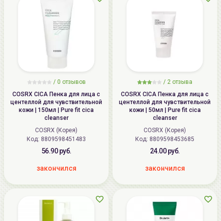
/
0
отзывов
/
2
отзыва
COSRX CICA Пенка для лица с
COSRX CICA Пенка для лица с
центеллой для чувствительной
центеллой для чувствительной
кожи | 150мл | Pure fit cica
кожи | 50мл | Pure fit cica
cleanser
cleanser
COSRX (Корея)
COSRX (Корея)
Код: 8809598451483
Код: 8809598453685
56.90 руб.
24.00 руб.
закончился
закончился