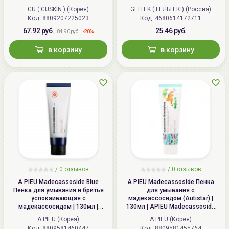
Dr.Solution Cicaming Cleansing
CU ( CUSKIN ) (Корея)
GELTEK ( ГЕЛЬТЕК ) (Россия)
Gel Foam
Код: 8809207225023
Код: 4680614172711
67.92 руб.
25.46 руб.
-20%
84.90 руб.
в корзину
в корзину
/
0
отзывов
/
0
отзывов
A PIEU Madecassoside Blue
A PIEU Madecassoside Пенка
Пенка для умывания и бритья
для умывания с
успокаивающая с
мадекассосидом (Autistar) |
мадекассосидом | 130мл |
130мл | APIEU Madecassoside
APIEU Madecassoside Blue
Cleansing Foam (Autistar)
A PIEU (Корея)
A PIEU (Корея)
Cleansing Foam
Код: 8809581460447
Код: 8809581455764