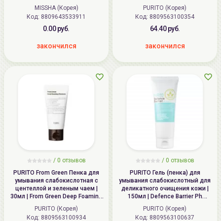
Cleanser
Foaming Cleanser
MISSHA (Корея)
PURITO (Корея)
Код: 8809643533911
Код: 8809563100354
0.00 руб.
64.40 руб.
закончился
закончился
/
0
отзывов
/
0
отзывов
PURITO From Green Пенка для
PURITO Гель (пенка) для
умывания слабокислотная с
умывания слабокислотный для
центеллой и зеленым чаем |
деликатного очищения кожи |
30мл | From Green Deep Foaming
150мл | Defence Barrier Ph
Cleanser
Cleanser
PURITO (Корея)
PURITO (Корея)
Код: 8809563100934
Код: 8809563100637