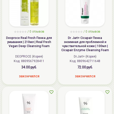
/
0
отзывов
/
0
отзывов
Deoproce Real Fresh Пенка для
Dr. Jart+ Cicapair Пенка
умывания | 210мл | Real Fresh
энзимная для проблемной и
Vegan Deep Cleansing Foam
чувствительной кожи | 100мл |
Cicapair Enzyme Cleansing Foam
DEOPROCE (Корея)
Dr.Jart+ (Корея)
Код: 8809567928411
Код: 8809642711648
34.00 руб.
72.00 руб.
закончился
закончился