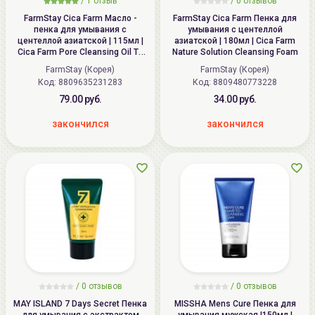
/
1
отзыв
/
0
отзывов
FarmStay Cica Farm Масло -
FarmStay Cica Farm Пенка для
пенка для умывания с
умывания с центеллой
центеллой азиатской | 115мл |
азиатской | 180мл | Cica Farm
Cica Farm Pore Cleansing Oil To
Nature Solution Cleansing Foam
Foam
FarmStay (Корея)
FarmStay (Корея)
Код: 8809635231283
Код: 8809480773228
79.00 руб.
34.00 руб.
закончился
закончился
/
0
отзывов
/
0
отзывов
MAY ISLAND 7 Days Secret Пенка
MISSHA Mens Cure Пенка для