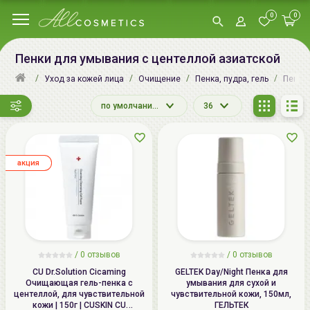
0
0
Пенки для умывания с центеллой азиатской
Уход за кожей лица
Очищение
Пенка, пудра, гель
Пенки
по умолчанию
36
aкция
/
0
отзывов
/
0
отзывов
CU Dr.Solution Cicaming
GELTEK Day/Night Пенка для
Очищающая гель-пенка с
умывания для сухой и
центеллой, для чувствительной
чувствительной кожи, 150мл,
кожи | 150г | CUSKIN CU
ГЕЛЬТЕК