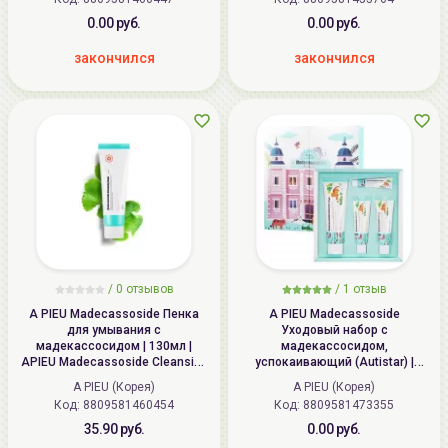
0.00 руб.
0.00 руб.
закончился
закончился
/
0
отзывов
/
1
отзыв
A PIEU Madecassoside Пенка
A PIEU Madecassoside
для умывания с
Уходовый набор с
мадекассосидом | 130мл |
мадекассосидом,
APIEU Madecassoside Cleansing
успокаивающий (Autistar) |
Foam
100мл+50мл+50мл+15мл | APIEU
A PIEU (Корея)
A PIEU (Корея)
Madecassoside Special Set with
Код: 8809581460454
Код: 8809581473355
Autistar
35.90 руб.
0.00 руб.