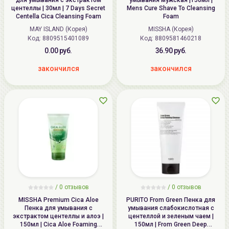
для умывания с экстрактом
умывания мужская |150мл |
центеллы | 30мл | 7 Days Secret
Mens Cure Shave To Cleansing
Centella Cica Cleansing Foam
Foam
MAY ISLAND (Корея)
MISSHA (Корея)
Код: 8809515401089
Код: 8809581460218
0.00 руб.
36.90 руб.
закончился
закончился
/
0
отзывов
/
0
отзывов
MISSHA Premium Cica Aloe
PURITO From Green Пенка для
Пенка для умывания c
умывания слабокислотная с
экстрактом центеллы и алоэ |
центеллой и зеленым чаем |
150мл | Cica Aloe Foaming
150мл | From Green Deep