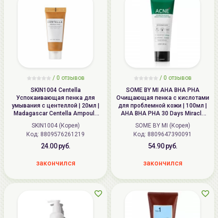
/
0
отзывов
/
0
отзывов
SKIN1004 Centella
SOME BY MI AHA BHA PHA
Успокаивающая пенка для
Очищающая пенка с кислотами
умывания с центеллой | 20мл |
для проблемной кожи | 100мл |
Madagascar Centella Ampoule
AHA BHA PHA 30 Days Miracle
Foam
Acne Clear Foam
SKIN1004 (Корея)
SOME BY MI (Корея)
Код: 8809576261219
Код: 8809647390091
24.00 руб.
54.90 руб.
закончился
закончился