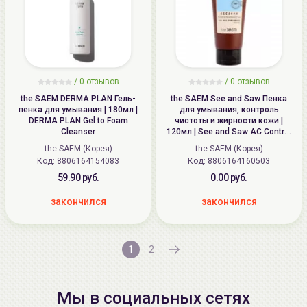
/
0
отзывов
/
0
отзывов
the SAEM DERMA PLAN Гель-
the SAEM See and Saw Пенка
пенка для умывания | 180мл |
для умывания, контроль
DERMA PLAN Gel to Foam
чистоты и жирности кожи |
Cleanser
120мл | See and Saw AC Control
Deep Cleansing Foam
the SAEM (Корея)
the SAEM (Корея)
Код: 8806164154083
Код: 8806164160503
59.90 руб.
0.00 руб.
закончился
закончился
1
2
Мы в социальных сетях