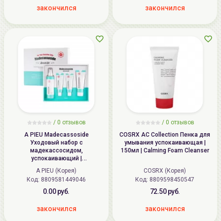
закончился
закончился
/
0
отзывов
/
0
отзывов
A PIEU Madecassoside
COSRX AC Collection Пенка для
Уходовый набор с
умывания успокаивающая |
мадекассосидом,
150мл | Calming Foam Cleanser
успокаивающий |
200мл+100мл+50мл+50мл |
A PIEU (Корея)
COSRX (Корея)
APIEU Madecassoside Special
Код: 8809581449046
Код: 8809598450547
Set
0.00 руб.
72.50 руб.
закончился
закончился