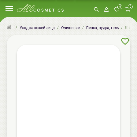
0
0
the SA
Уход за кожей лица
Очищение
Пенка, пудра, гель