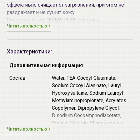
эффективно очищает от загрязнений, при этом не
раздражает и не сушит кожу.
Средства серии DERMA PLAN содержат
Читать полностью +
запатентованный комплекс DERMA MAX FORMULA,
который состоит из 7 натуральных экстрактов
(центелла азиатская, розмарин, ромашка, зеленый
чай, корень солодки, рейнутрия японская и шлемник
Характеристики:
байкальский) прошедших три этапа фильтрации,
имеет успокаивающее действие.
Дополнительная информация
Состав:
Water, TEA-Cocoyl Glutamate,
Sodium Cocoyl Alaninate, Lauryl
Hydroxysultaine, Sodium Lauroyl
Methylaminopropionate, Acrylates
Copolymer, Dipropylene Glycol,
Disodium Cocoamphodiacetate,
Sodium Chloride, Chamaecyparis
Читать полностью +
Obtusa Water, Centella Asiatica
Extract, Polygonum Cuspidatum