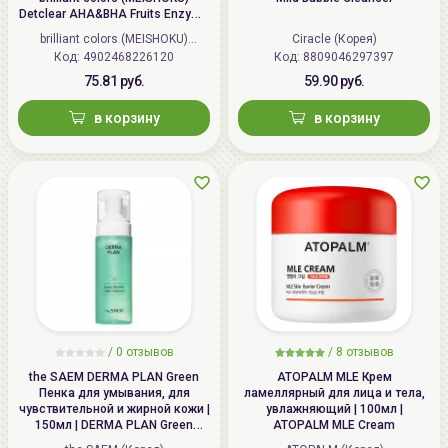
2.
Завершите процедуру ухода
тонером
и
кремом
.
Detclear AHA&BHA Fruits Enzyme
Powder Wash
brilliant colors (MEISHOKU)
Ciracle (Корея)
Код: 4902468226120
(Япония)
Код: 8809046297397
75.81 руб.
59.90 руб.
в корзину
в корзину
/
0 отзывов
/
8 отзывов
the SAEM DERMA PLAN Green
ATOPALM MLE Крем
Пенка для умывания, для
ламеллярный для лица и тела,
чувствительной и жирной кожи |
увлажняющий | 100мл |
150мл | DERMA PLAN Green
ATOPALM MLE Cream
Bubble Foam Cleanser