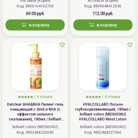
the SAEM (Корея)
ATOPALM (Корея)
Код: 8806164162750
Код: 8809048412545
69.00 руб.
112.00 руб.
в корзину
в корзину
/
4 отзыва
/
4 отзыва
Detclear AHA&BHA Пилинг-гель
HYALCOLLABO Лосьон
очищающий с AHA и BHA (с
глубокоувлажняющий, 180мл /
эффектом сильного
brilliant colors (MEISHOKU)
скатывания), 180мл / brilliant
HYALCOLLABO Moist Lotion
colors (MEISHOKU) Detclear
brilliant colors (MEISHOKU)
brilliant colors (MEISHOKU)
Bright&Peel AHA&BHA Fruits
Код: 4902468226045
(Япония)
Код: 4902468227066
(Япония)
Peeling Jelly