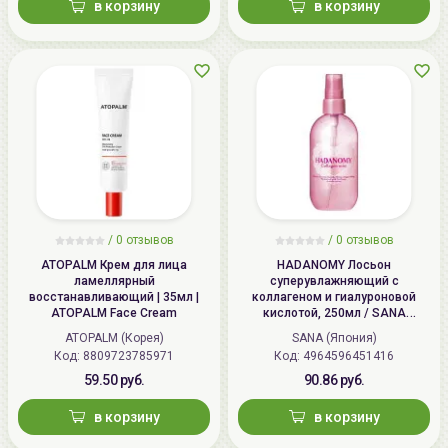
в корзину
в корзину
/
0 отзывов
/
0 отзывов
ATOPALM Крем для лица
HADANOMY Лосьон
ламеллярный
суперувлажняющий с
восстанавливающий | 35мл |
коллагеном и гиалуроновой
ATOPALM Face Cream
кислотой, 250мл / SANA
HADANOMY Collagen mist
ATOPALM (Корея)
SANA (Япония)
Код: 8809723785971
Код: 4964596451416
59.50 руб.
90.86 руб.
в корзину
в корзину