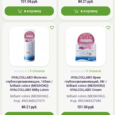
101.04 руб.
84.21 руб.
в корзину
в корзину
/
0 отзывов
/
0 отзывов
HYALCOLLABO Молочко
HYALCOLLABO Крем
глубокоувлажняющее, 145мл /
глубокоувлажняющий, 48г /
brilliant colors (MEISHOKU)
brilliant colors (MEISHOKU)
HYALCOLLABO Milky Lotion
HYALCOLLABO Cream
brilliant colors (MEISHOKU)
brilliant colors (MEISHOKU)
Код: 4902468227073
(Япония)
Код: 4902468227080
(Япония)
84.21 руб.
101.04 руб.