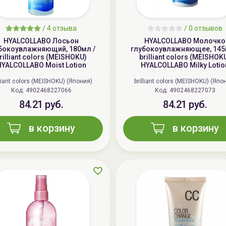
/
4 отзыва
/
0 отзывов
HYALCOLLABO Лосьон
HYALCOLLABO Молочко
бокоувлажняющий, 180мл /
глубокоувлажняющее, 145
rilliant colors (MEISHOKU)
brilliant colors (MEISHOK
YALCOLLABO Moist Lotion
HYALCOLLABO Milky Lotio
lliant colors (MEISHOKU) (Япония)
brilliant colors (MEISHOKU) (Япо
Код: 4902468227066
Код: 4902468227073
84.21 руб.
84.21 руб.
в корзину
в корзину