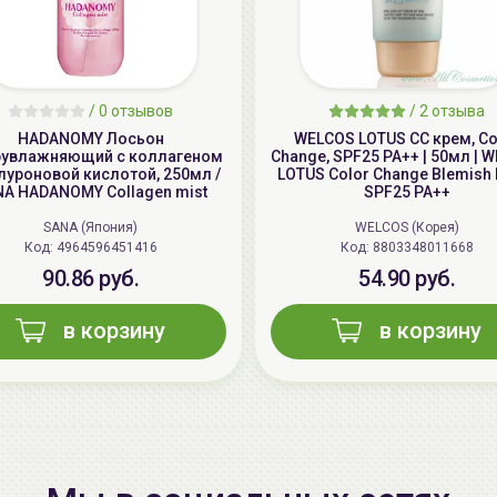
/
0 отзывов
/
2 отзыва
HADANOMY Лосьон
WELCOS LOTUS СС крем, Co
рувлажняющий с коллагеном
Change, SPF25 PA++ | 50мл | 
алуроновой кислотой, 250мл /
LOTUS Color Change Blemish 
A HADANOMY Collagen mist
SPF25 PA++
SANA (Япония)
WELCOS (Корея)
Код: 4964596451416
Код: 8803348011668
90.86 руб.
54.90 руб.
в корзину
в корзину