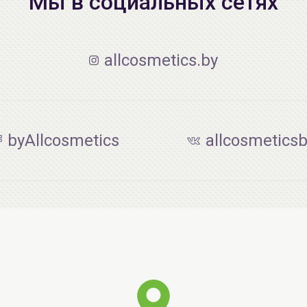
Мы в социальных сетях
allcosmetics.by
byAllcosmetics
allcosmetics