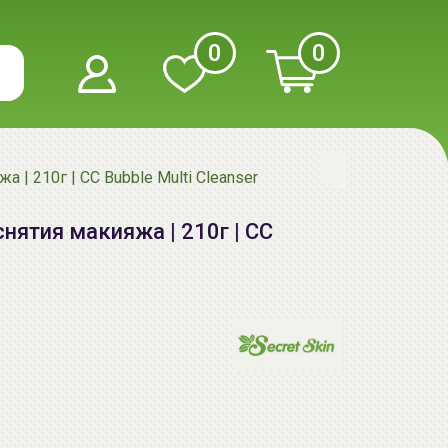
0
0
а | 210г | CC Bubble Multi Cleanser
снятия макияжа | 210г | CC