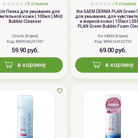
/
0 отзывов
/
0 отзывов
cle Пенка для умывания для
the SAEM DERMA PLAN Green 
вительной кожи | 100мл | Mild
для умывания, для чувствит
Bubble Cleanser
и жирной кожи | 150мл | D
PLAN Green Bubble Foam Cle
Ciracle (Корея)
the SAEM (Корея)
Код: 8809046297397
Код: 8806164162750
59.90 руб.
69.00 руб.
в корзину
в корзину