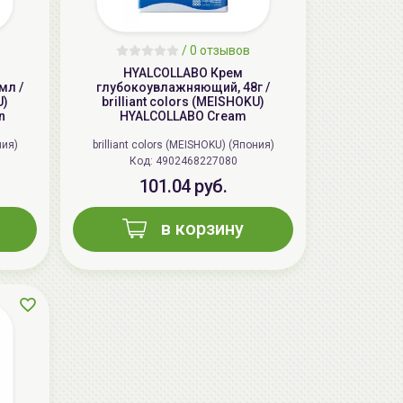
/
0 отзывов
HYALCOLLABO Крем
мл /
глубокоувлажняющий, 48г /
U)
brilliant colors (MEISHOKU)
n
HYALCOLLABO Cream
ния)
brilliant colors (MEISHOKU) (Япония)
Код: 4902468227080
101.04 руб.
AiliCode Бальзам для волос
увлажняющий, 250мл
в корзину
19.99 руб.
27.38 руб.
-26%
aкция