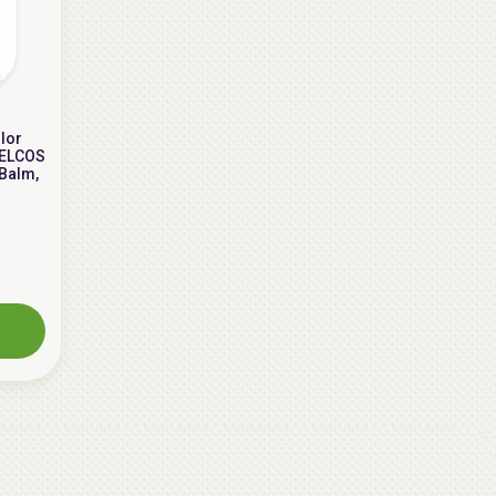
lor
WELCOS
Balm,
AiliCode Восстанавливающий крем-
пилинг для лица, 50мл
24.90 руб.
49.95 руб.
-50%