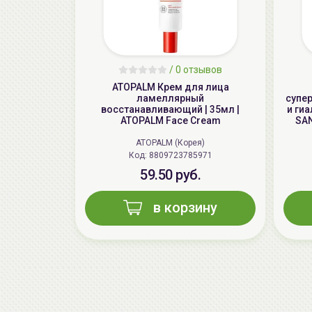
/
0 отзывов
ATOPALM Крем для лица
ламеллярный
супе
восстанавливающий | 35мл |
и ги
ATOPALM Face Cream
SAN
ATOPALM (Корея)
Код: 8809723785971
59.50 руб.
в корзину