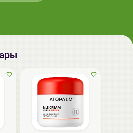
aкция
вары
The U Крем с центеллой Keep Calm
Cream, 50мл
32.50 руб.
36.40 руб.
-10%