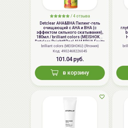
/
4 отзыва
Detclear AHA&BHA Пилинг-гель
очищающий с AHA и BHA (с
глу
эффектом сильного скатывания),
b
180мл / brilliant colors (MEISHOKU)
H
Detclear Bright&Peel AHA&BHA Fruits
Peeling Jelly
brilliant colors (MEISHOKU) (Япония)
bri
Код: 4902468226045
101.04 руб.
в корзину