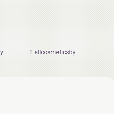
by
allcosmeticsby