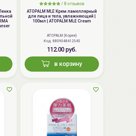
aкция
/
8 отзывов
Пенка
ATOPALM MLE Крем ламеллярный
ельной
для лица и тела, увлажняющий |
ERMA
100мл | ATOPALM MLE Cream
anser
ATOPALM (Корея)
Код: 8809048412545
112.00 руб.
в корзину
ГЕЛЬТЕК cleansing Маска энзимная
пектиновая, 200г, GELTEK
59.00 руб.
124.98 руб.
-52%
aкция