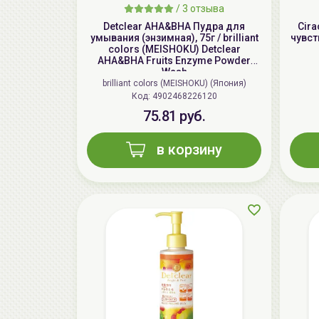
/
3 отзыва
Detclear AHA&BHA Пудра для
Cira
умывания (энзимная), 75г / brilliant
чувст
colors (MEISHOKU) Detclear
AHA&BHA Fruits Enzyme Powder
Wash
brilliant colors (MEISHOKU) (Япония)
Код: 4902468226120
75.81 руб.
в корзину