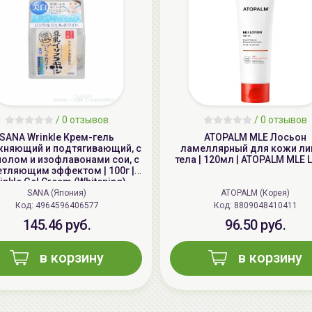
/
0 отзывов
/
0 отзывов
SANA Wrinkle Крем-гель
ATOPALM MLE Лосьон
жняющий и подтягивающий, с
ламеллярный для кожи ли
нолом и изофлавонами сои, с
тела | 120мл | ATOPALM MLE L
етляющим эффектом | 100г |
inkle Gel Cream (Whitening)
SANA (Япония)
ATOPALM (Корея)
Код: 4964596406577
Код: 8809048410411
145.46 руб.
96.50 руб.
в корзину
в корзину