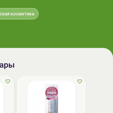
aкция
ская косметика
вары
ГЕЛЬТЕК cleansing Маска энзимная
пектиновая, 200г, GELTEK
59.00 руб.
124.98 руб.
-52%
aкция