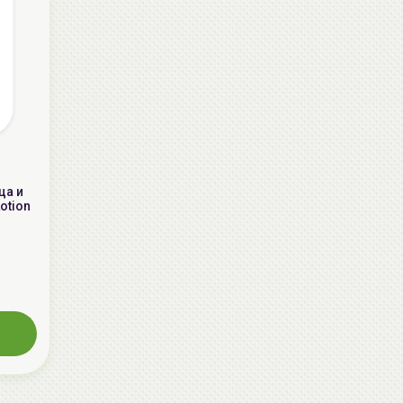
ца и
otion