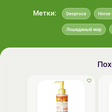
Метки:
Deoproce
Horse 
Лошадиный жир
Пох