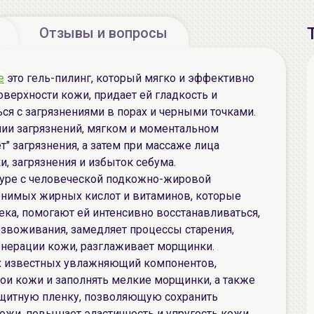
Отзывы и вопросы
e
это гель-пилинг, который мягко и эффективно
верхности кожи, придает ей гладкость и
ься с загрязнениями в порах и черными точками.
нии загрязнений, мягком и моментальном
" загрязнения, а затем при массаже лица
и, загрязнения и избыток себума.
туре с человеческой подкожно-жировой
менимых жирных кислот и витаминов, которые
ка, помогают ей интенсивно восстанавливаться,
безвоживания, замедляет процессы старения,
енерации кожи, разглаживает морщинки.
х известных увлажняющий компонентов,
лои кожи и заполнять мелкие морщинки, а также
ащитную пленку, позволяющую сохранить
ожи, повышает эластичность и упругость кожи.