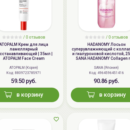
/
0 отзывов
/
0 отзывов
ATOPALM Крем для лица
HADANOMY Лосьон
ламеллярный
суперувлажняющий с колла
сстанавливающий | 35мл |
и гиалуроновой кислотой, 25
ATOPALM Face Cream
SANA HADANOMY Collagen 
ATOPALM (Корея)
SANA (Япония)
Код: 8809723785971
Код: 4964596451416
59.50 руб.
90.86 руб.
в корзину
в корзину