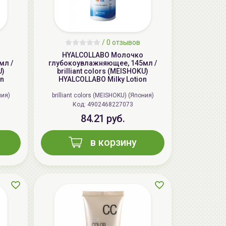
/
0 отзывов
HYALCOLLABO Молочко
мл /
глубокоувлажняющее, 145мл /
U)
brilliant colors (MEISHOKU)
on
HYALCOLLABO Milky Lotion
ния)
brilliant colors (MEISHOKU) (Япония)
Код: 4902468227073
84.21 руб.
AiliCode Бальзам для волос
увлажняющий, 250мл
в корзину
19.99 руб.
27.38 руб.
-26%
aкция