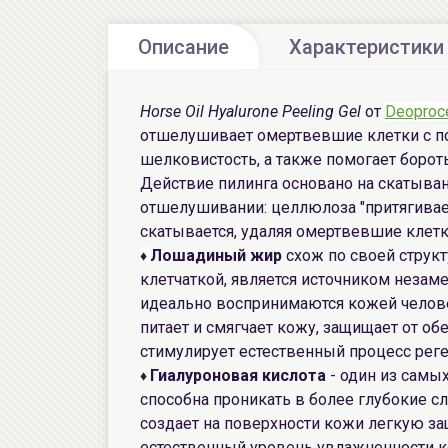
Описание
Характеристики
Horse Oil Hyalurone Peeling Gel
от
Deoproc
отшелушивает омертвевшие клетки с по
шелковистость, а также помогает борот
Действие пилинга основано на скатыва
отшелушивании: целлюлоза "притягивает
скатывается, удаляя омертвевшие клетк
Лошадиный жир
схож по своей струк
♦
клетчаткой, является источником неза
идеально воспринимаются кожей челове
питает и смягчает кожу, защищает от о
стимулирует естественный процесс рег
Гиалуроновая кислота
- один из самы
♦
способна проникать в более глубокие с
создает на поверхности кожи легкую з
естественный уровень увлажненности к