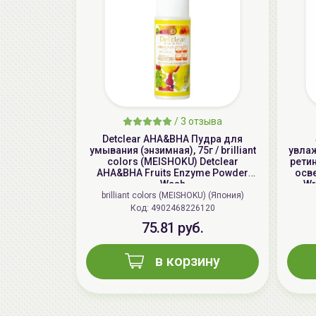
/
3 отзыва
Detclear AHA&BHA Пудра для
умывания (энзимная), 75г / brilliant
увла
colors (MEISHOKU) Detclear
рети
AHA&BHA Fruits Enzyme Powder
осв
Wash
Wr
brilliant colors (MEISHOKU) (Япония)
Код: 4902468226120
75.81 руб.
в корзину