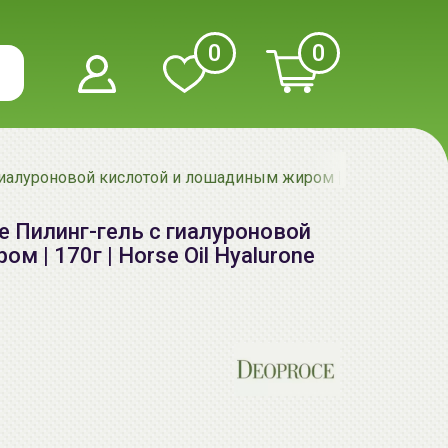
0
0
гиалуроновой кислотой и лошадиным жиром | 170г | Horse Oil
ne Пилинг-гель с гиалуроновой
 | 170г | Horse Oil Hyalurone