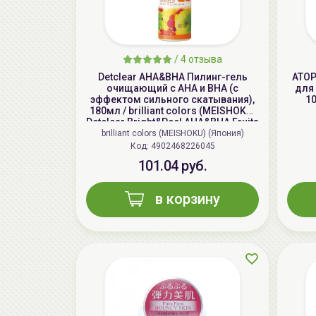
/
4 отзыва
Detclear AHA&BHA Пилинг-гель
ATOP
очищающий с AHA и BHA (с
для 
эффектом сильного скатывания),
1
180мл / brilliant colors (MEISHOKU)
Detclear Bright&Peel AHA&BHA Fruits
Peeling Jelly
brilliant colors (MEISHOKU) (Япония)
Код: 4902468226045
101.04 руб.
в корзину