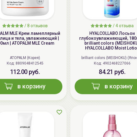
/
8 отзывов
/
4 отзыва
ALM MLE Крем ламеллярный
HYALCOLLABO Лосьон
лица и тела, увлажняющий |
глубокоувлажняющий, 180
00мл | ATOPALM MLE Cream
brilliant colors (MEISHOK
HYALCOLLABO Moist Loti
ATOPALM (Корея)
brilliant colors (MEISHOKU) (Япо
Код: 8809048412545
Код: 4902468227066
112.00 руб.
84.21 руб.
в корзину
в корзину