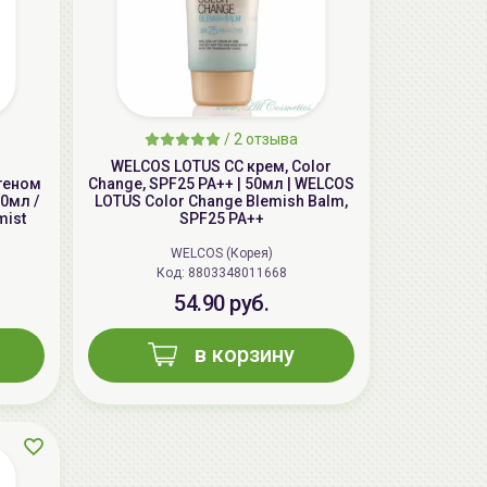
/
2 отзыва
WELCOS LOTUS СС крем, Color
геном
Change, SPF25 PA++ | 50мл | WELCOS
0мл /
LOTUS Color Change Blemish Balm,
AiliCode Восстанавливающий крем-
mist
SPF25 PA++
пилинг для лица, 50мл
WELCOS (Корея)
24.90 руб.
49.95 руб.
-50%
Код: 8803348011668
54.90 руб.
в корзину