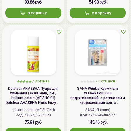
90.86 руб.
54.90 руб.
в корзину
в корзину
/
3 отзыва
/
0 отзывов
Detclear AHA&BHA Пудра для
SANA Wrinkle Крем-гель
умывания (энзимная), 75г /
увлажняющий и
brilliant colors (MEISHOKU)
подтягивающий, с ретинолом и
Detclear AHA&BHA Fruits Enzyme
изофлавонами сои, с
Powder Wash
осветляющим эффектом | 100г |
brilliant colors (MEISHOKU)
SANA (Япония)
Wrinkle Gel Cream (Whitening)
Код: 4902468226120
(Япония)
Код: 4964596406577
75.81 руб.
145.46 руб.