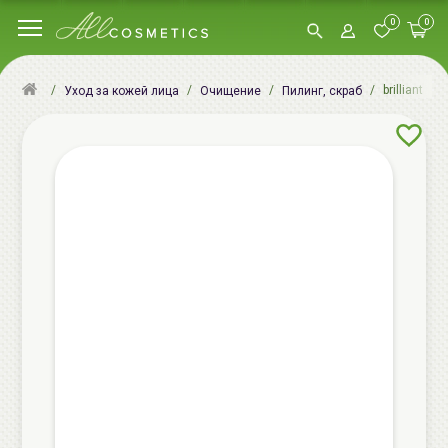
0
0
brilliant 
Уход за кожей лица
Очищение
Пилинг, скраб