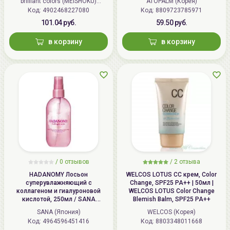
brilliant colors (MEISHOKU)
ATOPALM (Корея)
Код: 4902468227080
(Япония)
Код: 8809723785971
101.04 руб.
59.50 руб.
в корзину
в корзину
/
0 отзывов
/
2 отзыва
HADANOMY Лосьон
WELCOS LOTUS СС крем, Color
суперувлажняющий с
Change, SPF25 PA++ | 50мл |
коллагеном и гиалуроновой
WELCOS LOTUS Color Change
кислотой, 250мл / SANA
Blemish Balm, SPF25 PA++
HADANOMY Collagen mist
SANA (Япония)
WELCOS (Корея)
Код: 4964596451416
Код: 8803348011668