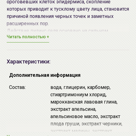
ороговевших клеток эпидермиса, скопление
которых приводит к тусклому цвету лица, становится
причиной появления черных точек и заметных
расширенных пор.
Действие пилинг-геля основано на сильном
Читать полностью +
скатывании загрязнений круговыми массажными
движениями и моментальном отшелушивании
ороговевших клеток эпидермиса под действием
альфа и бета-гидрооксикислот (AHA&BHA).
Характеристики:
Тусклая кожа заметно светлеет, становится гладкой,
без загрязнённых расширенных пор и чёрных точек.
Дополнительная информация
Улучшает проникновение активных компонентов
Состав:
вода, глицерин, карбомер,
лосьона и других средств по уходу за кожей лица
стиартримониум хлорид,
(молочка, крема и т. д.).
марокканская лавовая глина,
экстракт апельсина,
Средство не содержит синтетических добавок,
апельсиновое масло, экстракт
спирта, минеральных масел.
плода груши, экстракт черники,
экстракт малины, экстракт
Основные активные действующие компоненты: