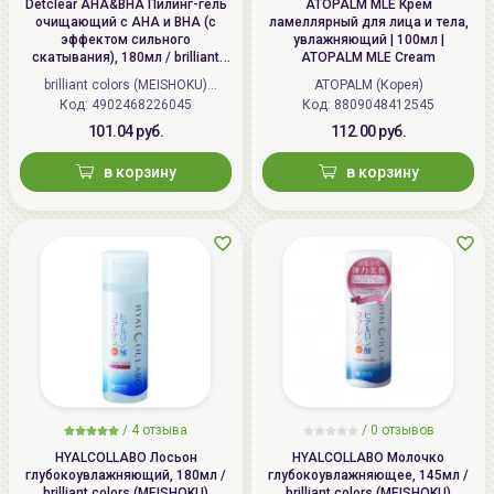
После использования плотно закрывайте крышкой.
Detclear AHA&BHA Пилинг-гель
ATOPALM MLE Крем
очищающий с AHA и BHA (с
ламеллярный для лица и тела,
эффектом сильного
увлажняющий | 100мл |
скатывания), 180мл / brilliant
ATOPALM MLE Cream
colors (MEISHOKU) Detclear
brilliant colors (MEISHOKU)
ATOPALM (Корея)
Bright&Peel AHA&BHA Fruits
Код: 4902468226045
(Япония)
Код: 8809048412545
Peeling Jelly
101.04 руб.
112.00 руб.
в корзину
в корзину
/
4 отзыва
/
0 отзывов
HYALCOLLABO Лосьон
HYALCOLLABO Молочко
глубокоувлажняющий, 180мл /
глубокоувлажняющее, 145мл /
brilliant colors (MEISHOKU)
brilliant colors (MEISHOKU)