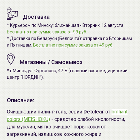
Доставка
* Курьером по Минску: ближайшая - Вторник, 12 августа.
Бесплатно при сумме заказа от 99 руб.
* Доставка по Беларуси (Белпочта): отправка по Вторникам
и Пятницам.
Бесплатно при сумме заказа от 49 руб.
Магазины / Самовывоз
* г.Минск, ул. Сурганова, 47-Б (главный вход медицинский
центр “НОРДИН”).
Описание:
Очищающий пилинг-гель, серии
Detclear
от
brilliant
colors (MEISHOKU)
- средство слабой кислотности,
для мужчин, мягко очищает поры кожи от
загрязнений, излишков кожного жира и