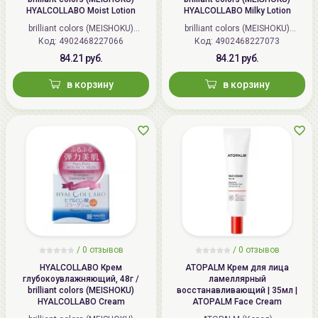
HYALCOLLABO Moist Lotion
HYALCOLLABO Milky Lotion
brilliant colors (MEISHOKU)
brilliant colors (MEISHOKU)
Код: 4902468227066
(Япония)
Код: 4902468227073
(Япония)
84.21 руб.
84.21 руб.
в корзину
в корзину
/
0 отзывов
/
0 отзывов
HYALCOLLABO Крем
ATOPALM Крем для лица
глубокоувлажняющий, 48г /
ламеллярный
brilliant colors (MEISHOKU)
восстанавливающий | 35мл |
HYALCOLLABO Cream
ATOPALM Face Cream