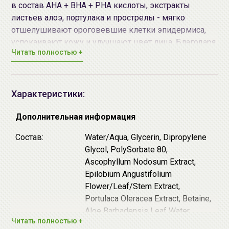
в состав АНА + ВНА + PHA кислоты, экстракты
листьев алоэ, портулака и прострелы - мягко
отшелушивают ороговевшие клетки эпидермиса,
успокаивают кожу и улучшают цвет лица. Благодаря
Читать полностью +
уникальному сочетанию ингредиентов оказывают
мягкое эксфолиативное и антиоксидантное
действие, не пересушивают кожу. При регулярном
использовании пилинг-дисков кожа приобретает
Характеристики:
более свежий и здоровый вид, улучшается ее
текстура и уменьшаются воспаления.
Дополнительная информация
При изготовлении средства не использовалось
Состав:
Water/Aqua, Glycerin, Dipropylene
тестирование на животных.
Glycol, PolySorbate 80,
Ascophyllum Nodosum Extract,
Средство подходит для всех типов кожи. С
Epilobium Angustifolium
осторожностью применять на чувствительной коже
Flower/Leaf/Stem Extract,
(предварительно протестировать на аллергические
Portulaca Oleracea Extract, Betaine,
реакции)
Aloe Barbadensis Leaf Water,
Читать полностью +
Zanthoxylum Piperitum Fruit Extract,
Каждый диск предназначен для одноразового