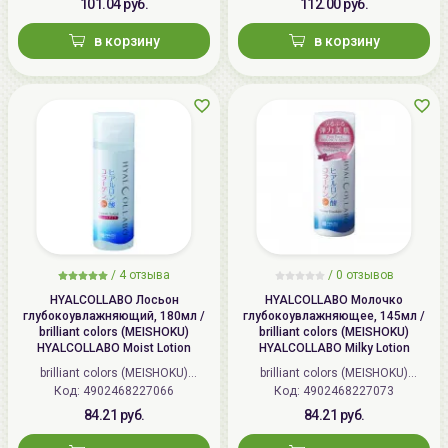
101.04 руб.
112.00 руб.
в корзину
в корзину
/
4 отзыва
/
0 отзывов
HYALCOLLABO Лосьон
HYALCOLLABO Молочко
глубокоувлажняющий, 180мл /
глубокоувлажняющее, 145мл /
brilliant colors (MEISHOKU)
brilliant colors (MEISHOKU)
HYALCOLLABO Moist Lotion
HYALCOLLABO Milky Lotion
brilliant colors (MEISHOKU)
brilliant colors (MEISHOKU)
Код: 4902468227066
(Япония)
Код: 4902468227073
(Япония)
84.21 руб.
84.21 руб.