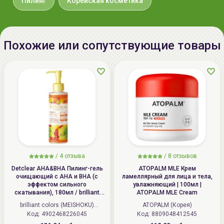
Пилинг
Корейская косметика
Дата
неуказывается
производства:
Похожие или сопутствующие товары
Срок годности:
дату окончания срока годности
смотрите на упаковке
Производитель:
[MISSHA] "ABLE C&C Co., Ltd.",
Республика Корея, Republic of
Korea, SK TwinTower A-3F, 345-9,
Gasan-dong, Geumcheon-gu, Seoul
Импортер в
ИП Мигаль Наталья Петровна,
Беларусь:
УНП 192179286 Беларусь,
/
4 отзыва
/
8 отзывов
220020 Минск, ул.Радужная 4/1-
Detclear AHA&BHA Пилинг-гель
ATOPALM MLE Крем
136. www.allcosmetics.by, E-mail:
очищающий с AHA и BHA (с
ламеллярный для лица и тела,
эффектом сильного
увлажняющий | 100мл |
info@allcosmetics.by,
скатывания), 180мл / brilliant
ATOPALM MLE Cream
тел.:+375296131336
colors (MEISHOKU) Detclear
brilliant colors (MEISHOKU)
ATOPALM (Корея)
Bright&Peel AHA&BHA Fruits
Код: 4902468226045
(Япония)
Код: 8809048412545
Peeling Jelly