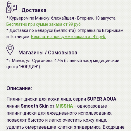
Доставка
* Курьером по Минску: ближайшая - Вторник, 10 августа.
Бесплатно при сумме заказа от 99 руб.
* Доставка по Беларуси (Белпочта): отправка по Вторникам
и Пятницам.
Бесплатно при сумме заказа от 49 руб.
Магазины / Самовывоз
* г.Минск, ул. Сурганова, 47-Б (главный вход медицинский
центр “НОРДИН”).
Описание:
Пилинг-диски для кожи лица, серии
SUPER AQUA
линии
Smooth Skin
от
MISSHA
- одноразовые
пилинг-диски для ежедневного использования,
позволят быстро и легко очистить кожу лица,
удалить омертвевшие клетки эпидермиса. Входящие