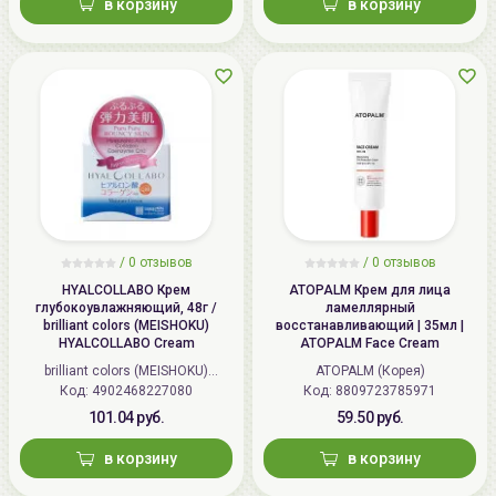
в корзину
в корзину
/
0 отзывов
/
0 отзывов
HYALCOLLABO Крем
ATOPALM Крем для лица
глубокоувлажняющий, 48г /
ламеллярный
brilliant colors (MEISHOKU)
восстанавливающий | 35мл |
HYALCOLLABO Cream
ATOPALM Face Cream
brilliant colors (MEISHOKU)
ATOPALM (Корея)
Код: 4902468227080
(Япония)
Код: 8809723785971
101.04 руб.
59.50 руб.
в корзину
в корзину