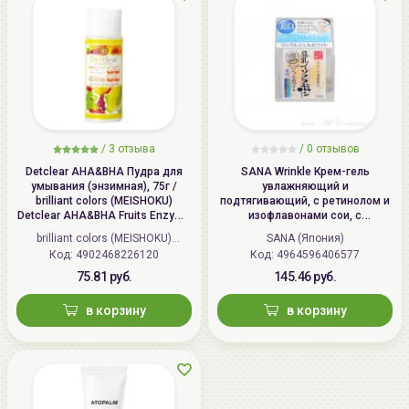
/
3 отзыва
/
0 отзывов
Detclear AHA&BHA Пудра для
SANA Wrinkle Крем-гель
умывания (энзимная), 75г /
увлажняющий и
brilliant colors (MEISHOKU)
подтягивающий, с ретинолом и
Detclear AHA&BHA Fruits Enzyme
изофлавонами сои, с
Powder Wash
осветляющим эффектом | 100г |
brilliant colors (MEISHOKU)
SANA (Япония)
Wrinkle Gel Cream (Whitening)
Код: 4902468226120
(Япония)
Код: 4964596406577
75.81 руб.
145.46 руб.
в корзину
в корзину