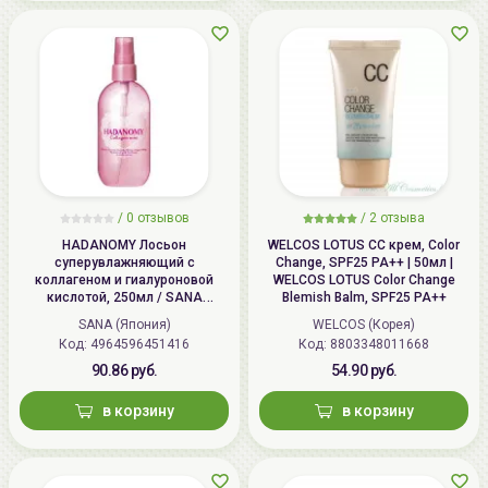
/
0 отзывов
/
2 отзыва
HADANOMY Лосьон
WELCOS LOTUS СС крем, Color
суперувлажняющий с
Change, SPF25 PA++ | 50мл |
коллагеном и гиалуроновой
WELCOS LOTUS Color Change
кислотой, 250мл / SANA
Blemish Balm, SPF25 PA++
HADANOMY Collagen mist
SANA (Япония)
WELCOS (Корея)
Код: 4964596451416
Код: 8803348011668
90.86 руб.
54.90 руб.
в корзину
в корзину