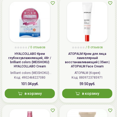
/
0 отзывов
/
0 отзывов
HYALCOLLABO Крем
ATOPALM Крем для лица
глубокоувлажняющий, 48г /
ламеллярный
brilliant colors (MEISHOKU)
восстанавливающий | 35мл |
HYALCOLLABO Cream
ATOPALM Face Cream
brilliant colors (MEISHOKU)
ATOPALM (Корея)
Код: 4902468227080
(Япония)
Код: 8809723785971
101.04 руб.
59.50 руб.
в корзину
в корзину