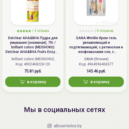
/
3 отзыва
/
0 отзывов
Detclear AHA&BHA Пудра для
SANA Wrinkle Крем-гель
умывания (энзимная), 75г /
увлажняющий и
brilliant colors (MEISHOKU)
подтягивающий, с ретинолом и
Detclear AHA&BHA Fruits Enzyme
изофлавонами сои, с
Powder Wash
осветляющим эффектом | 100г |
brilliant colors (MEISHOKU)
SANA (Япония)
Wrinkle Gel Cream (Whitening)
Код: 4902468226120
(Япония)
Код: 4964596406577
75.81 руб.
145.46 руб.
в корзину
в корзину
Мы в социальных сетях
allcosmetics.by