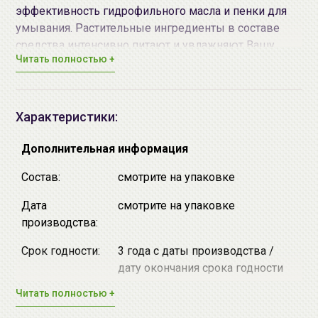
эффективность гидрофильного масла и пенки для
умывания. Растительные ингредиенты в составе
средства интенсивно питают и увлажняют Вашу
Читать полностью +
кожу.
Средство предполагает эффективность 2-х видов
использования:
Характеристики:
1.
Массажный гель - растворяет СС и ВВ крем,
стойкий макияж и т.п.
Дополнительная информация
2.
При добавлении воды средство превращается в
Состав:
смотрите на упаковке
пенку - бережно очищает кожу лица.
Дата
смотрите на упаковке
Подходит для всех типов кожи.
производства:
Средство можно использовать для удаления
Срок годности:
3 года с даты производства /
макияжа с кожи вокруг глаз.
дату окончания срока годности
смотрите на упаковке
Читать полностью +
Способ применения:
Возьмите небольшое
Производитель:
"Зенпия Ко., ЛТД.", Республика
количество средства (1-2 нажатия на дозатор) на