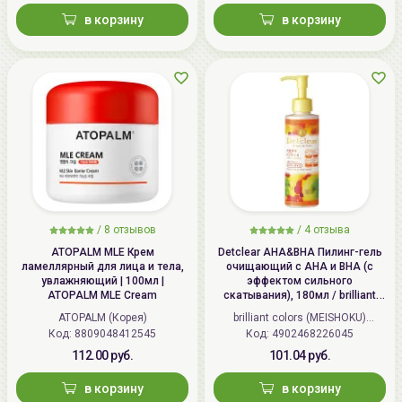
в корзину
в корзину
/
8 отзывов
/
4 отзыва
ATOPALM MLE Крем
Detclear AHA&BHA Пилинг-гель
ламеллярный для лица и тела,
очищающий с AHA и BHA (с
увлажняющий | 100мл |
эффектом сильного
ATOPALM MLE Cream
скатывания), 180мл / brilliant
colors (MEISHOKU) Detclear
ATOPALM (Корея)
brilliant colors (MEISHOKU)
Bright&Peel AHA&BHA Fruits
Код: 8809048412545
Код: 4902468226045
(Япония)
Peeling Jelly
112.00 руб.
101.04 руб.
в корзину
в корзину