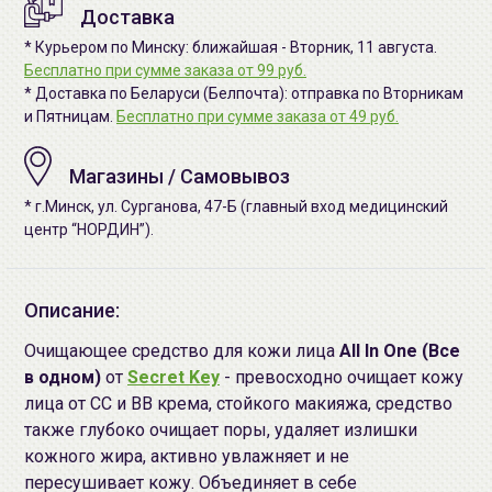
Доставка
* Курьером по Минску: ближайшая - Вторник, 11 августа.
Бесплатно при сумме заказа от 99 руб.
* Доставка по Беларуси (Белпочта): отправка по Вторникам
и Пятницам.
Бесплатно при сумме заказа от 49 руб.
Магазины / Самовывоз
* г.Минск, ул. Сурганова, 47-Б (главный вход медицинский
центр “НОРДИН”).
Описание:
Очищающее средство для кожи лица
All In One (Все
в одном)
от
Secret Key
- превосходно очищает кожу
лица от СС и ВВ крема, стойкого макияжа, средство
также глубоко очищает поры, удаляет излишки
кожного жира, активно увлажняет и не
пересушивает кожу. Объединяет в себе