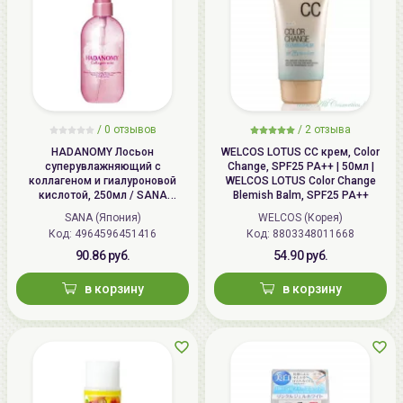
/
0 отзывов
/
2 отзыва
HADANOMY Лосьон
WELCOS LOTUS СС крем, Color
суперувлажняющий с
Change, SPF25 PA++ | 50мл |
коллагеном и гиалуроновой
WELCOS LOTUS Color Change
кислотой, 250мл / SANA
Blemish Balm, SPF25 PA++
HADANOMY Collagen mist
SANA (Япония)
WELCOS (Корея)
Код: 4964596451416
Код: 8803348011668
90.86 руб.
54.90 руб.
в корзину
в корзину