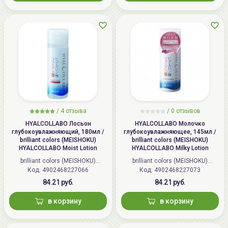
/
4 отзыва
/
0 отзывов
HYALCOLLABO Лосьон
HYALCOLLABO Молочко
глубокоувлажняющий, 180мл /
глубокоувлажняющее, 145мл /
brilliant colors (MEISHOKU)
brilliant colors (MEISHOKU)
HYALCOLLABO Moist Lotion
HYALCOLLABO Milky Lotion
brilliant colors (MEISHOKU)
brilliant colors (MEISHOKU)
Код: 4902468227066
(Япония)
Код: 4902468227073
(Япония)
84.21 руб.
84.21 руб.
в корзину
в корзину