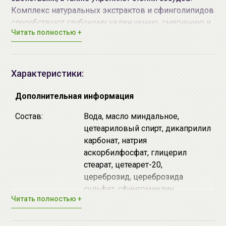
Комплекс натуральных экстрактов и сфинголипидов
способствуют глубокому увлажнению, смягчению и
Читать полностью +
восстановлению кожи, гидро-липидной мантии.
Рекомендуется для нормальной и сухой кожи.
Способ применения:
Наносить утром и вечером на
Характеристики:
предварительно
очищенную
кожу лица и шеи
легкими похлопывающими движениями.
Дополнительная информация
Состав:
Вода, масло миндальное,
цетеариловый спирт, дикаприлил
карбонат, натрия
аскорбилфосфат, глицерил
стеарат, цетеарет-20,
цереброзид, цереброзида
сульфат, сфингомиелин,
Читать полностью +
фосфолипиды, холестерин,
полиакрилат натрия/натрия
акрилоилдиметилтаурат