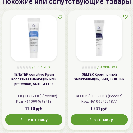
Похожие или сопутствующие товары
Федерация, 192148, г.Санкт-
Петербург, пр-кт
Железнодорожный д.45, литера
Д, помещ.16, тел.8-800-250-56-58
Импортер в
ООО «Аллкосметикс Групп».
Беларусь:
Беларусь, 220113 Минск,
ул.Мележа, д.5, корп.1, пом.233.
+375296092910
group@allcosmetics.by
/
0 отзывов
/
0 отзывов
ГЕЛЬТЕК sensitive Крем
GELTEK Крем ночной
восстанавливающий NMF
увлажняющий, 5мл, ГЕЛЬТЕК
protection, 5мл, GELTEK
GELTEK ( ГЕЛЬТЕК ) (Россия)
GELTEK ( ГЕЛЬТЕК ) (Россия)
Код: 4610094693413
Код: 4610094691877
11.10 руб.
10.41 руб.
в корзину
в корзину