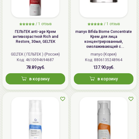
/
1 отзыв
/
1 отзыв
ГЕЛЬТЕК anti-age Крем
manyo Bifida Biome Concentrate
антивозрастной Rich and
Крем для лица
Restore, 30мл, GELTEK
концентрированный,
омолаживающий с
бифидобактериями | 50мл |
GELTEK ( ГЕЛЬТЕК ) (Россия)
manyo (Корея)
Bifida Biome Concentrate Cream
Код: 4610094694687
Код: 8806135248964
78.89 руб.
137.90 руб.
в корзину
в корзину