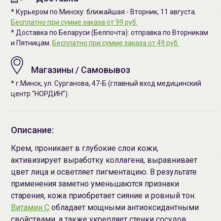
* Курьером по Минску: ближайшая - Вторник, 11 августа.
Бесплатно при сумме заказа от 99 руб.
* Доставка по Беларуси (Белпочта): отправка по Вторникам
и Пятницам.
Бесплатно при сумме заказа от 49 руб.
Магазины / Самовывоз
* г.Минск, ул. Сурганова, 47-Б (главный вход медицинский
центр “НОРДИН”).
Описание:
Крем, проникает в глубокие слои кожи,
активизирует выработку коллагена, выравнивает
цвет лица и осветляет пигментацию. В результате
применения заметно уменьшаются признаки
старения, кожа приобретает сияние и ровный тон.
Витамин С
обладает мощными антиоксидантными
свойствами, а также укрепляет стенки сосудов.