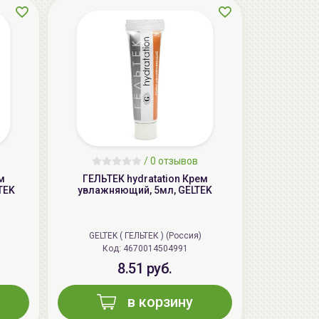
AiliCode Восстанавливающий крем-
пилинг для лица, 50мл
24.90 руб.
49.95 руб.
-50%
/
0 отзывов
м
ГЕЛЬТЕК hydratation Крем
TEK
увлажняющий, 5мл, GELTEK
GELTEK ( ГЕЛЬТЕК ) (Россия)
Код: 4670014504991
8.51 руб.
в корзину