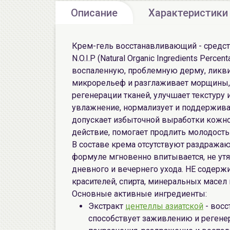
Описание
Характеристики
Крем-гель восстанавливающий - средств
N.O.I.P (Natural Organic Ingredients Per
воспаленную, проблемную дерму, ликвид
микрорельеф и разглаживает морщины,
регенерации тканей, улучшает текстуру
увлажнение, нормализует и поддержива
допускает избыточной выработки кожно
действие, помогает продлить молодость
В составе крема отсутствуют раздражаю
формуле мгновенно впитывается, не утя
дневного и вечернего ухода. НЕ содерж
красителей, спирта, минеральных масел 
Основные активные ингредиенты:
Экстракт
центеллы азиатской
- вос
способствует заживлению и регене