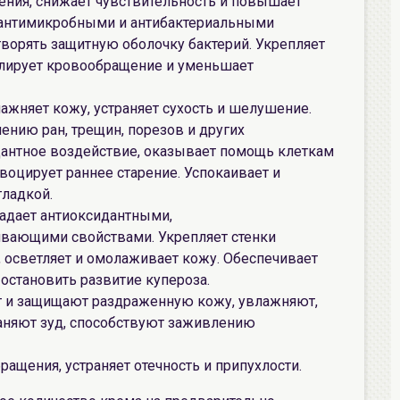
ения, снижает чувствительность и повышает
 антимикробными и антибактериальными
творять защитную оболочку бактерий. Укрепляет
улирует кровообращение и уменьшает
лажняет кожу, устраняет сухость и шелушение.
ению ран, трещин, порезов и других
антное воздействие, оказывает помощь клеткам
воцирует раннее старение. Успокаивает и
гладкой.
ладает антиоксидантными,
вающими свойствами. Укрепляет стенки
 осветляет и омолаживает кожу. Обеспечивает
остановить развитие купероза.
ют и защищают раздраженную кожу, увлажняют,
раняют зуд, способствуют заживлению
ащения, устраняет отечность и припухлости.