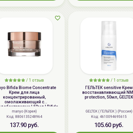
/
1 отзыв
/
1 отзыв
yo Bifida Biome Concentrate
ГЕЛЬТЕК sensitive Крем
Крем для лица
восстанавливающий NM
концентрированный,
protection, 50мл, GELTE
омолаживающий с
добактериями | 50мл | Bifida
Biome Concentrate Cream
manyo (Корея)
GELTEK ( ГЕЛЬТЕК ) (Россия)
Код: 8806135248964
Код: 4610094695615
137.90 руб.
105.60 руб.