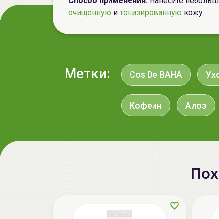
Способ применения:
Нанесите небольшо
очищенную
и
тонизированную
кожу.
Метки:
Cos De BAHA
Ух
Кофеин
Алоэ
Пох