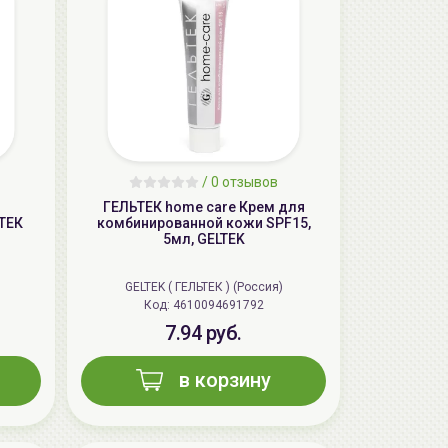
/
0 отзывов
ГЕЛЬТЕК home care Крем для
ТЕК
комбинированной кожи SPF15,
AiliCode Бальзам для волос
5мл, GELTEK
увлажняющий, 250мл
19.99 руб.
27.38 руб.
-26%
GELTEK ( ГЕЛЬТЕК ) (Россия)
Код: 4610094691792
7.94 руб.
aкция
в корзину