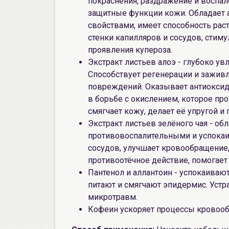
покраснения, раздражение и воспал
защитные функции кожи. Обладает
свойствами, имеет способность рас
стенки капилляров и сосудов, стим
проявления купероза.
Экстракт листьев алоэ - глубоко ув
Способствует регенерации и заживл
повреждений. Оказывает антиоксид
в борьбе с окислением, которое про
смягчает кожу, делает её упругой и 
Экстракт листьев зелёного чая - об
противовоспалительными и успокаи
сосудов, улучшает кровообращение,
противоотёчное действие, помогает 
Пантенол и аллантоин - успокаива
питают и смягчают эпидермис. Уст
микротравм.
Кофеин ускоряет процессы кровообр