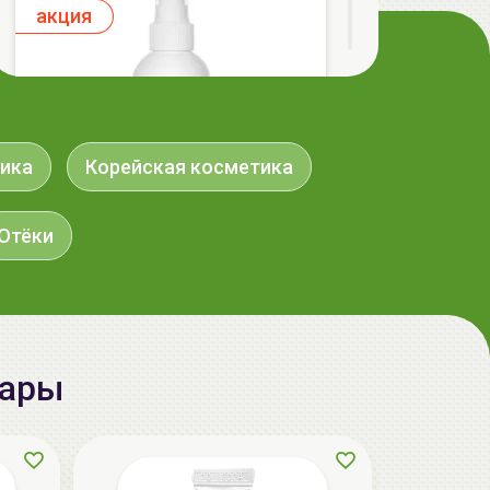
aкция
ика
Корейская косметика
Отёки
ГЕЛЬТЕК cleansing Маска энзимная
пектиновая, 200г, GELTEK
59.00 руб.
124.98 руб.
-52%
вары
aкция