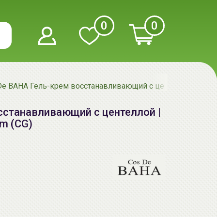
0
0
De BAHA Гель-крем восстанавливающий с центеллой | 120мл 
сстанавливающий с центеллой |
am (CG)