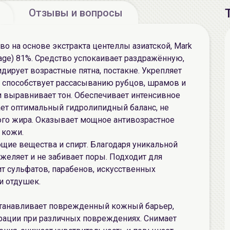
Отзывы и вопросы
о на основе экстракта центеллы азиатской, Mark
centage) 81%. Средство успокаивает раздражённую,
ирует возрастные пятна, постакне. Укрепляет
 способствует рассасыванию рубцов, шрамов и
 и выравнивает тон. Обеспечивает интенсивное
ет оптимальный гидролипидный баланс, не
го жира. Оказывает мощное антивозрастное
 кожи.
щие вещества и спирт. Благодаря уникальной
желяет и не забивает поры. Подходит для
ит сульфатов, парабенов, искусственных
и отдушек.
станавливает поврежденный кожный барьер,
рации при различных повреждениях. Снимает