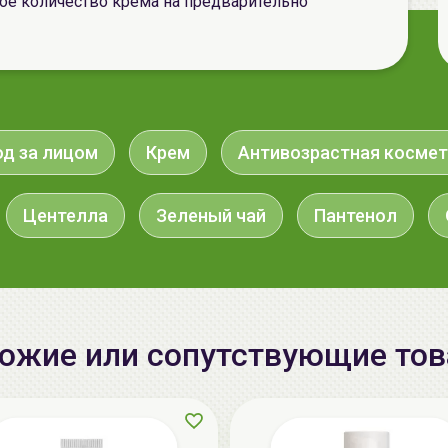
е количество крема на предварительно
од за лицом
Крем
Антивозрастная космет
Центелла
Зеленый чай
Пантенол
ожие или сопутствующие то