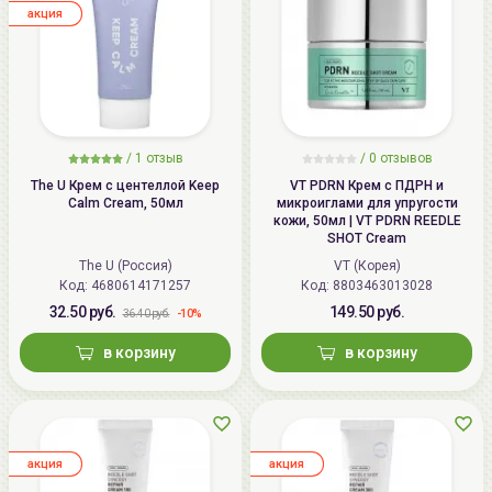
aкция
/
1
отзыв
/
0
отзывов
The U Крем с центеллой Keep
VT PDRN Крем с ПДРН и
Calm Cream, 50мл
микроиглами для упругости
кожи, 50мл | VT PDRN REEDLE
SHOT Cream
The U (Россия)
VT (Корея)
Код: 4680614171257
Код: 8803463013028
32.50 руб.
149.50 руб.
-10%
36.40 руб.
в корзину
в корзину
aкция
aкция