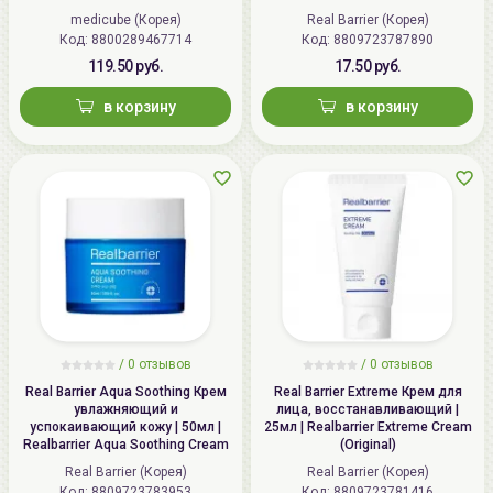
medicube (Корея)
Real Barrier (Корея)
Код: 8800289467714
Код: 8809723787890
119.50 руб.
17.50 руб.
в корзину
в корзину
/
0
отзывов
/
0
отзывов
Real Barrier Aqua Soothing Крем
Real Barrier Extreme Крем для
увлажняющий и
лица, восстанавливающий |
успокаивающий кожу | 50мл |
25мл | Realbarrier Extreme Cream
Realbarrier Aqua Soothing Cream
(Original)
Real Barrier (Корея)
Real Barrier (Корея)
Код: 8809723783953
Код: 8809723781416