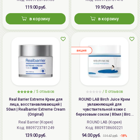
119.00 руб.
19.90 руб.
в корзину
в корзину
aкция
/
5
отзывов
/
0
отзывов
Real Barrier Extreme Крем для
ROUND LAB Birch Juice Крем
лица, восстанавливающий |
увлажняющий для
50мл | Realbarrier Extreme Cream
чувствительной кожи с
(Original)
березовым соком | 80мл | Birch
Juice Moisturizing Cream
Real Barrier (Корея)
ROUND LAB (Корея)
Код: 8809723781249
Код: 8809738600221
139.00 руб.
94.00 руб.
-18%
114.67 руб.