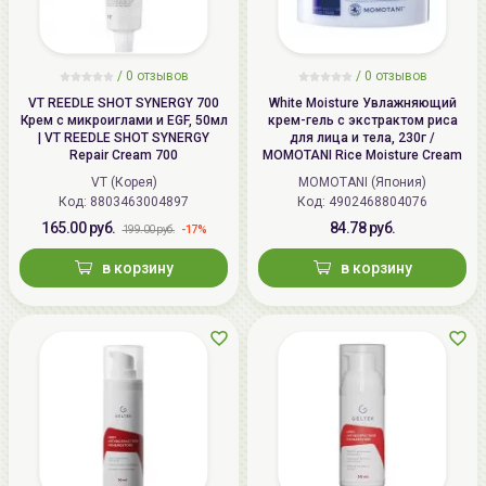
/
0
отзывов
/
0
отзывов
VT REEDLE SHOT SYNERGY 700
White Moisture Увлажняющий
Крем с микроиглами и EGF, 50мл
крем-гель с экстрактом риса
| VT REEDLE SHOT SYNERGY
для лица и тела, 230г /
Repair Cream 700
MOMOTANI Rice Moisture Cream
VT (Корея)
MOMOTANI (Япония)
Код: 8803463004897
Код: 4902468804076
165.00 руб.
84.78 руб.
-17%
199.00 руб.
в корзину
в корзину