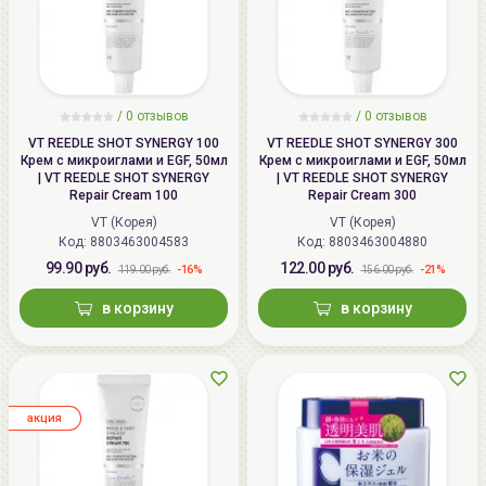
/
0
отзывов
/
0
отзывов
VT REEDLE SHOT SYNERGY 100
VT REEDLE SHOT SYNERGY 300
Крем с микроиглами и EGF, 50мл
Крем с микроиглами и EGF, 50мл
| VT REEDLE SHOT SYNERGY
| VT REEDLE SHOT SYNERGY
Repair Cream 100
Repair Cream 300
VT (Корея)
VT (Корея)
Код: 8803463004583
Код: 8803463004880
99.90 руб.
122.00 руб.
-16%
-21%
119.00 руб.
156.00 руб.
в корзину
в корзину
aкция