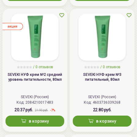
aкция
/
0
отзывов
/
0
отзывов
SEVEKI НУФ крем №2 средний
SEVEKI НУФ крем №3
уровень питательности, 80мл
питательный, 80мл
SEVEKI (Россия)
SEVEKI (Россия)
Код: 2084210017483
Код: 4603736339268
20.37 руб.
22.80 руб.
-7%
21.93 руб.
в корзину
в корзину