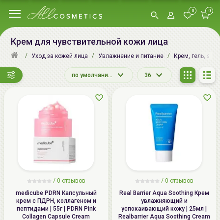
0
0
Крем для чувствительной кожи лица
Уход за кожей лица
Увлажнение и питание
Крем, гель, эму
по умолчанию
36
/
0
отзывов
/
0
отзывов
medicube PDRN Капсульный
Real Barrier Aqua Soothing Крем
крем с ПДРН, коллагеном и
увлажняющий и
пептидами | 55г | PDRN Pink
успокаивающий кожу | 25мл |
Collagen Capsule Cream
Realbarrier Aqua Soothing Cream