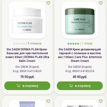
/
0
отзывов
/
1
отзыв
the SAEM DERMA PLAN Крем-
the SAEM Крем увлажняющий
бальзам для чувствительной
паровой с полынью и маслом
кожи | 60мл | DERMA PLAN Ultra
ши | 100мл | Care Plus Artemisia
Balm Cream
Steam Cream
the SAEM (Корея)
the SAEM (Корея)
Код: 8806164154069
Код: 8806164180334
79.90 руб.
49.90 руб.
в корзину
в корзину