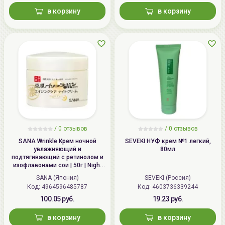
в корзину
в корзину
/
0
отзывов
/
0
отзывов
SANA Wrinkle Крем ночной
SEVEKI НУФ крем №1 легкий,
увлажняющий и
80мл
подтягивающий с ретинолом и
изофлавонами сои | 50г | Night
Wrinkle Cream
SANA (Япония)
SEVEKI (Россия)
Код: 4964596485787
Код: 4603736339244
100.05 руб.
19.23 руб.
в корзину
в корзину