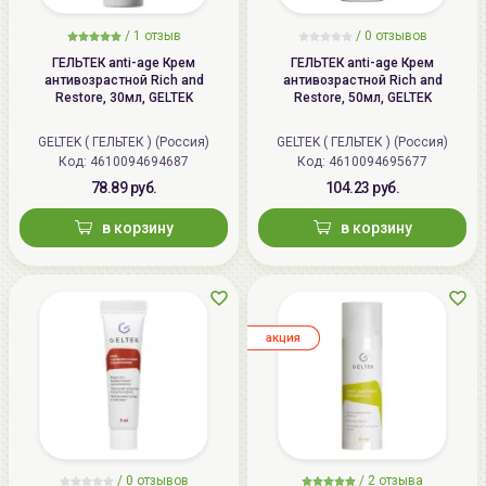
/
1
отзыв
/
0
отзывов
ГЕЛЬТЕК anti-age Крем
ГЕЛЬТЕК anti-age Крем
антивозрастной Rich and
антивозрастной Rich and
Restore, 30мл, GELTEK
Restore, 50мл, GELTEK
GELTEK ( ГЕЛЬТЕК ) (Россия)
GELTEK ( ГЕЛЬТЕК ) (Россия)
Код: 4610094694687
Код: 4610094695677
78.89 руб.
104.23 руб.
в корзину
в корзину
aкция
/
0
отзывов
/
2
отзыва