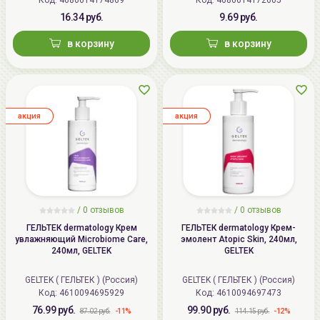
16.34 руб.
9.69 руб.
в корзину
в корзину
aкция
aкция
/
0
отзывов
/
0
отзывов
ГЕЛЬТЕК dermatology Крем
ГЕЛЬТЕК dermatology Крем-
увлажняющий Microbiome Care,
эмолент Atopic Skin, 240мл,
240мл, GELTEK
GELTEK
GELTEK ( ГЕЛЬТЕК ) (Россия)
GELTEK ( ГЕЛЬТЕК ) (Россия)
Код: 4610094695929
Код: 4610094697473
76.99 руб.
99.90 руб.
-11%
-12%
87.02 руб.
114.15 руб.