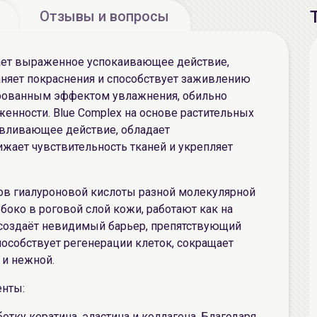
Отзывы и вопросы
ает выраженное успокаивающее действие,
раняет покраснения и способствует заживлению
ированным эффектом увлажнения, обильно
женности. Blue Complex на основе растительных
авливающее действие, обладает
жает чувствительность тканей и укрепляет
дов гиалуроновой кислоты разной молекулярной
боко в роговой слой кожи, работают как на
с создаёт невидимый барьер, препятствующий
пособствует регенерации клеток, сокращает
 и нежной.
нты:
тку кератина, эластина и коллагена. Благодаря