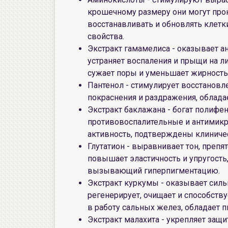
крошечному размеру они могут прон
восстанавливать и обновлять клетк
свойства.
Экстракт гамамелиса - оказывает а
устраняет воспаления и прыщи на л
сужает поры и уменьшает жирность
Пантенол - стимулирует восстановл
покраснения и раздражения, облад
Экстракт баклажана - богат полифе
противовоспалительные и антимикр
активность, подтверждены клиниче
Глутатион - выравнивает тон, преп
повышает эластичность и упругость,
вызывающий гиперпигментацию.
Экстракт куркумы - оказывает силь
регенерирует, очищает и способст
в работу сальных желез, обладает
Экстракт малахита - укрепляет защ