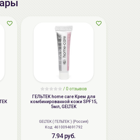
вары
AiliCode Бальзам для волос
увлажняющий, 250мл
19.99 руб.
27.38 руб.
-26%
/
0 отзывов
ГЕЛЬТЕК home care Крем для
ТЕК
комбинированной кожи SPF15,
5мл, GELTEK
aкция
GELTEK ( ГЕЛЬТЕК ) (Россия)
Код: 4610094691792
7.94 руб.