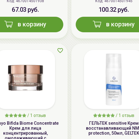
Код: 4670014501938
Код: 4670014501945
67.03 руб.
100.32 руб.
в корзину
в корзину
/
1 отзыв
/
1 отзыв
yo Bifida Biome Concentrate
ГЕЛЬТЕК sensitive Крем
Крем для лица
восстанавливающий NM
концентрированный,
protection, 50мл, GELTE
омолаживающий с