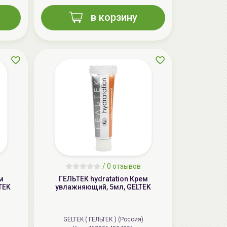
в корзину
AiliCode Восстанавливающий крем-
пилинг для лица, 50мл
24.90 руб.
49.95 руб.
-50%
/
0 отзывов
м
ГЕЛЬТЕК hydratation Крем
TEK
увлажняющий, 5мл, GELTEK
GELTEK ( ГЕЛЬТЕК ) (Россия)