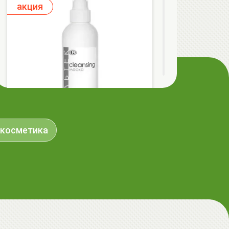
aкция
 косметика
ГЕЛЬТЕК cleansing Маска энзимная
пектиновая, 200г, GELTEK
59.00 руб.
124.98 руб.
-52%
aкция