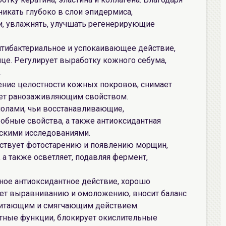
икать глубоко в слои эпидермиса,
и, увлажнять, улучшать регенерирующие
нтибактериальное и успокаивающее действие,
ице. Регулирует выработку кожного себума,
.
ение целостности кожных покровов, снимает
ает ранозаживляющим свойством.
нолами, чьи восстанавливающие,
обные свойства, а также антиоксидантная
скими исследованиями.
ятствует фотостарению и появлению морщин,
 а также осветляет, подавляя фермент,
ное антиоксидантное действие, хорошо
вует выравниванию и омоложению, вносит баланс
 питающим и смягчающим действием.
итные функции, блокирует окислительные