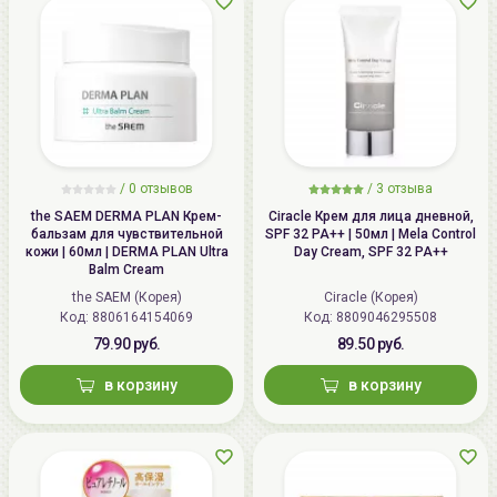
/
0 отзывов
/
3 отзыва
the SAEM DERMA PLAN Крем-
Ciracle Крем для лица дневной,
бальзам для чувствительной
SPF 32 PA++ | 50мл | Mela Control
кожи | 60мл | DERMA PLAN Ultra
Day Cream, SPF 32 PA++
Balm Cream
the SAEM (Корея)
Ciracle (Корея)
Код: 8806164154069
Код: 8809046295508
79.90 руб.
89.50 руб.
в корзину
в корзину