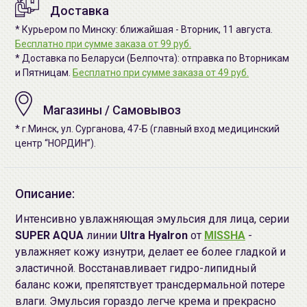
Доставка
* Курьером по Минску: ближайшая - Вторник, 11 августа.
Бесплатно при сумме заказа от 99 руб.
* Доставка по Беларуси (Белпочта): отправка по Вторникам
и Пятницам.
Бесплатно при сумме заказа от 49 руб.
Магазины / Самовывоз
* г.Минск, ул. Сурганова, 47-Б (главный вход медицинский
центр “НОРДИН”).
Описание:
Интенсивно увлажняющая эмульсия для лица, серии
SUPER AQUA
линии
Ultra Hyalron
от
MISSHA
-
увлажняет кожу изнутри, делает ее более гладкой и
эластичной. Восстанавливает гидро-липидный
баланс кожи, препятствует трансдермальной потере
влаги. Эмульсия гораздо легче крема и прекрасно