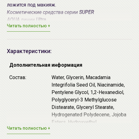
ложится под макияж.
Косметические средства серии
SUPER
AQUA
линии
Ultra
Читать полностью +
Hyalron
предназначены интенсивного восстановления
гидро-липидного баланса кожи, сокращения
трансдермальной потери влаги, усиления защитных
функций кожи, возвращения здоровья и красоты
Характеристики:
кожи, борьбы с морщинами и возрастными
изменениями кожи.
Дополнительная информация
Инновационная формула средств содержит комплекс
Состав:
Water, Glycerin, Macadamia
из 10 типов гиалуроновой кислоты разного
Integrifolia Seed Oil, Niacinamide,
молекулярного веса (низкомолекулярного,
Pentylene Glycol, 1,2-Hexanediol,
среднемолекулярного и высокомолекулярного),
Polyglyceryl-3 Methylglucose
действие которых обеспечивает пролонгированный
Distearate, Glyceryl Stearate,
увлажняющий уход за кожей.
Hydrogenated Polydecene, Jojoba
Esters, Hydroxyethyl
Все средства серии
SUPER AQUA
линии
Ultra
Читать полностью +
Acrylate/Sodium Acryloyldimethyl
Hyalron
дерматологически тестированы.
Taurate Copolymer, Stearyl Alcohol,