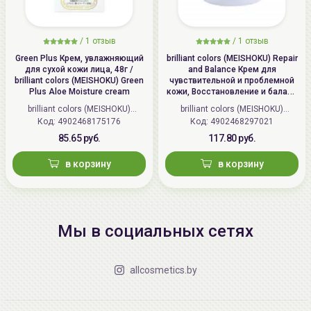
/
1 отзыв
/
1 отзыв
Green Plus Крем, увлажняющий
brilliant colors (MEISHOKU) Repair
для сухой кожи лица, 48г /
and Balance Крем для
brilliant colors (MEISHOKU) Green
чувствительной и проблемной
Plus Aloe Moisture cream
кожи, Восстановление и баланс
| 45г | Repair and Balance Mild
brilliant colors (MEISHOKU)
brilliant colors (MEISHOKU)
Cream
Код: 4902468175176
(Япония)
Код: 4902468297021
(Япония)
85.65 руб.
117.80 руб.
в корзину
в корзину
Мы в социальных сетях
allcosmetics.by