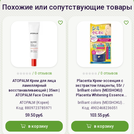
Glycosaminoglycans,
Похожие или сопутствующие товары
Hydroxypropyltrimonium
Hyaluronate, Sodium Hyaluronate
Crosspolymer, Glyceryl Caprylate,
Hydrolyzed Hyaluronic Acid,
Caprylic/Capric Triglyceride,
Hydrogenated Lecithin, Sucrose
Palmitate, Sodium Acetylated
Hyaluronate, Hyaluronic Acid,
Ceramide NP, Macadamia Ternifolia
Seed Oil, Olea Europaea (Olive)
/
0 отзывов
/
0 отзывов
Fruit Oil, Simmondsia Chinensis
ATOPALM Крем для лица
Placenta Крем-эссенция с
ламеллярный
экстрактом плаценты, 55г /
(Jojoba) Seed Oil, Vitis Vinifera
восстанавливающий | 35мл |
brilliant colors (MEISHOKU)
(Grape) Seed Oil, Hydrolyzed
ATOPALM Face Cream
Placenta Whitening Essence
Cream
Sodium Hyaluronate, Potassium
ATOPALM (Корея)
brilliant colors (MEISHOKU)
Hyaluronate
Код: 8809723785971
Код: 4902468236051
(Япония)
59.50 руб.
103.55 руб.
Дата
не указывается
в корзину
в корзину
производства: