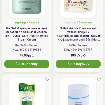
/
1 отзыв
/
0 отзывов
the SAEM Крем увлажняющий
SANA Wrinkle Крем ночной
паровой с полынью и маслом
увлажняющий и
ши | 100мл | Care Plus Artemisia
подтягивающий с ретинолом и
Steam Cream
изофлавонами сои | 50г | Night
Wrinkle Cream
the SAEM (Корея)
SANA (Япония)
Код: 8806164180334
Код: 4964596485787
49.90 руб.
100.05 руб.
в корзину
в корзину