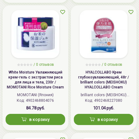
Срок годности:
Производитель:
[MISSHA] "ABLE C&C Co., Ltd.",
Республика Корея, Republic of
Korea, SK TwinTower A-3F, 345-9,
Gasan-dong, Geumcheon-gu, Seoul
/
0 отзывов
/
0 отзывов
White Moisture Увлажняющий
HYALCOLLABO Крем
крем-гель с экстрактом риса
глубокоувлажняющий, 48г /
для лица и тела, 230г /
brilliant colors (MEISHOKU)
MOMOTANI Rice Moisture Cream
HYALCOLLABO Cream
MOMOTANI (Япония)
brilliant colors (MEISHOKU)
Код: 4902468804076
Код: 4902468227080
(Япония)
84.78 руб.
101.04 руб.
в корзину
в корзину