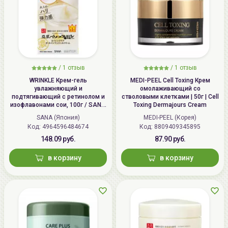
/
1 отзыв
/
1 отзыв
WRINKLE Крем-гель
MEDI-PEEL Cell Toxing Крем
увлажняющий и
омолаживающий со
подтягивающий с ретинолом и
стволовыми клетками | 50г | Cell
изофлавонами сои, 100г / SANA
Toxing Dermajours Cream
WRINKLE Gel Cream
SANA (Япония)
MEDI-PEEL (Корея)
Код: 4964596484674
Код: 8809409345895
148.09 руб.
87.90 руб.
в корзину
в корзину