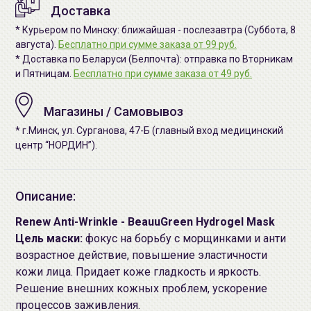
Доставка
* Курьером по Минску: ближайшая - послезавтра (Суббота, 8
августа).
Бесплатно при сумме заказа от 99 руб.
* Доставка по Беларуси (Белпочта): отправка по Вторникам
и Пятницам.
Бесплатно при сумме заказа от 49 руб.
Магазины / Самовывоз
* г.Минск, ул. Сурганова, 47-Б (главный вход медицинский
центр “НОРДИН”).
Описание:
Renew Anti-Wrinkle - BeauuGreen Hydrogel Mask
Цель маски:
фокус на борьбу с морщинками и анти
возрастное действие, повышение эластичности
кожи лица. Придает коже гладкость и яркость.
Решение внешних кожных проблем, ускорение
процессов заживления.