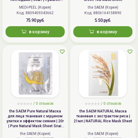
длится 1—2 месяца, затем рекомендуется сделать
Aqua Peptide 9 Ampoule Eye
MEDI-PEEL (Корея)
the SAEM (Корея)
Patch
перерыв на 1-2 месяца, после чего курс можно
Код: 8809409343662
Код: 8806164158890
возобновлять.
75.90 руб.
5.50 руб.
в корзину
в корзину
/
0 отзывов
/
0 отзывов
the SAEM Pure Natural Маска
the SAEM NATURAL Маска
для лица тканевая с муцином
тканевая с экстрактом риса |
улитки и эффектом сияния | 20г
21мл | NATURAL Rice Mask Sheet
| Pure Natural Mask Sheet Snail
Brightening
the SAEM (Корея)
the SAEM (Корея)