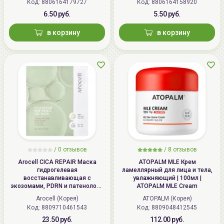
Код: 8806164179727
Код: 8806164158920
6.50 руб.
5.50 руб.
в корзину
в корзину
/
0 отзывов
/
8 отзывов
Arocell CICA REPAIR Маска
ATOPALM MLE Крем
гидрогелевая
ламеллярный для лица и тела,
восстанавливающая с
увлажняющий | 100мл |
экозомами, PDRN и патенолом |
ATOPALM MLE Cream
25г | CICA REPAIR Panthenol Gel
Arocell (Корея)
ATOPALM (Корея)
Mask
Код: 8809710461543
Код: 8809048412545
23.50 руб.
112.00 руб.