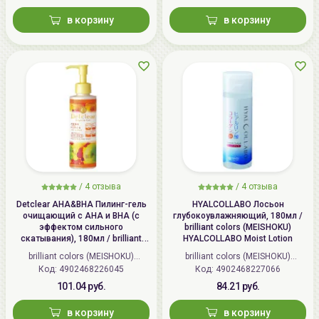
в корзину
в корзину
/
4 отзыва
/
4 отзыва
Detclear AHA&BHA Пилинг-гель
HYALCOLLABO Лосьон
очищающий с AHA и BHA (с
глубокоувлажняющий, 180мл /
эффектом сильного
brilliant colors (MEISHOKU)
скатывания), 180мл / brilliant
HYALCOLLABO Moist Lotion
colors (MEISHOKU) Detclear
brilliant colors (MEISHOKU)
brilliant colors (MEISHOKU)
Bright&Peel AHA&BHA Fruits
Код: 4902468226045
(Япония)
Код: 4902468227066
(Япония)
Peeling Jelly
101.04 руб.
84.21 руб.
в корзину
в корзину