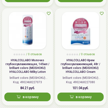
/
0 отзывов
/
0 отзывов
HYALCOLLABO Молочко
HYALCOLLABO Крем
глубокоувлажняющее, 145мл /
глубокоувлажняющий, 48г /
brilliant colors (MEISHOKU)
brilliant colors (MEISHOKU)
HYALCOLLABO Milky Lotion
HYALCOLLABO Cream
brilliant colors (MEISHOKU)
brilliant colors (MEISHOKU)
Код: 4902468227073
(Япония)
Код: 4902468227080
(Япония)
84.21 руб.
101.04 руб.
в корзину
в корзину