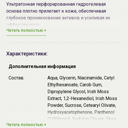
Ультратонкая перфорированная гидрогелевая
основа плотно прилегает к коже, обеспечивая
глубокое проникновение активов и усиливая их
эффективность.
Читать полностью +
Основные действующие компоненты:
4X Cica Exosome - комплекс
центеллы азиатской
(экстракт центеллы, мадекассосид,
азиатикозид), заключенный в лецитиновые
Характеристики:
экзосомы - ускоряет регенерацию
повреждённых участков эпидермиса,
Дополнительная информация
уменьшает область покраснения, устраняет зуд,
Состав:
Aqua, Glycerin, Niacinamide, Cetyl
восстанавливает целостность рогового слоя и
Ethylhexanoate, Carob Gum,
липидного барьера.
Dipropylene Glycol, Irish Moss
ПДРН (Sodium DNA)
- полинуклеотиды с низкой
Extract, 1,2-Hexanediol, Irish Moss
молекулярной массой, извлекаемые из ДНК
Powder, Sucrose, Cetearyl Olivate,
молок лососёвых рыб. Они запускают процессы
Hydroxyacetophenone, Panthenol
восстановления эпидермиса и синтеза новых
(2,000ppm), Sorbitan Olivate, Shea
коллагеновых и эластиновых волокон,
Читать полностью +
Butter, Potassium Chloride,
восстанавливают повреждение, вызванное