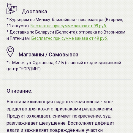
Доставка
* Курьером по Минску: ближайшая - послезавтра (Вторник,
11 августа).
Бесплатно при сумме заказа от 99 руб.
* Доставка по Беларуси (Белпочта): отправка по Вторникам
и Пятницам.
Бесплатно при сумме заказа от 49 руб.
Магазины / Самовывоз
* г.Минск, ул. Сурганова, 47-Б (главный вход медицинский
центр “НОРДИН”).
Описание:
Восстанавливающая гидрогелевая маска - sos-
средство для кожи с признаками раздражения.
Продукт охлаждает, снимает покраснение, зуд,
разглаживает шелушение. Восполняет дефицит
влаги и заживляет повреждённые участки.