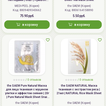
Aqua Peptide 9 Ampoule Eye
MEDI-PEEL (Корея)
the SAEM (Корея)
Patch
Код: 8809409343662
Код: 8806164158890
75.90 руб.
5.50 руб.
в корзину
в корзину
/
0 отзывов
/
0 отзывов
the SAEM Pure Natural Маска
the SAEM NATURAL Маска
для лица тканевая с муцином
тканевая с экстрактом риса |
улитки и эффектом сияния | 20г
21мл | NATURAL Rice Mask Sheet
| Pure Natural Mask Sheet Snail
Brightening
the SAEM (Корея)
the SAEM (Корея)