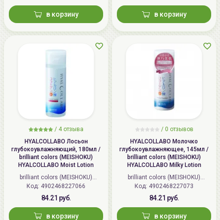
в корзину
в корзину
/
4 отзыва
/
0 отзывов
HYALCOLLABO Лосьон
HYALCOLLABO Молочко
глубокоувлажняющий, 180мл /
глубокоувлажняющее, 145мл /
brilliant colors (MEISHOKU)
brilliant colors (MEISHOKU)
HYALCOLLABO Moist Lotion
HYALCOLLABO Milky Lotion
brilliant colors (MEISHOKU)
brilliant colors (MEISHOKU)
Код: 4902468227066
(Япония)
Код: 4902468227073
(Япония)
84.21 руб.
84.21 руб.
в корзину
в корзину