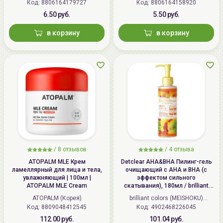
Код: 8806164179727
Код: 8806164158920
6.50 руб.
5.50 руб.
в корзину
в корзину
/
8 отзывов
/
4 отзыва
ATOPALM MLE Крем
Detclear AHA&BHA Пилинг-гель
ламеллярный для лица и тела,
очищающий с AHA и BHA (с
увлажняющий | 100мл |
эффектом сильного
ATOPALM MLE Cream
скатывания), 180мл / brilliant
colors (MEISHOKU) Detclear
ATOPALM (Корея)
brilliant colors (MEISHOKU)
Bright&Peel AHA&BHA Fruits
Код: 8809048412545
Код: 4902468226045
(Япония)
Peeling Jelly
112.00 руб.
101.04 руб.