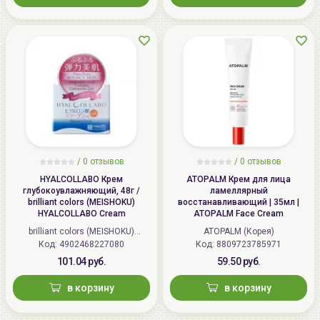
/
0 отзывов
/
0 отзывов
HYALCOLLABO Крем
ATOPALM Крем для лица
глубокоувлажняющий, 48г /
ламеллярный
brilliant colors (MEISHOKU)
восстанавливающий | 35мл |
HYALCOLLABO Cream
ATOPALM Face Cream
brilliant colors (MEISHOKU)
ATOPALM (Корея)
Код: 4902468227080
(Япония)
Код: 8809723785971
101.04 руб.
59.50 руб.
в корзину
в корзину