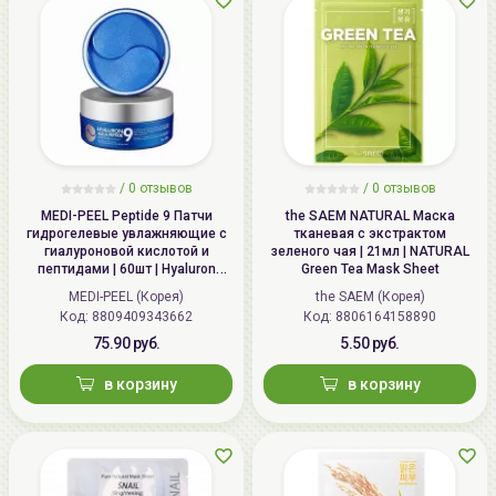
месяцев, так как оно натуральное и содержит
минимальное количество консервантов).
Распределяя продукт с помощью ладоней,
сначала используйте меньше маски и больше
воды. Постепенно концентрацию средство
можно увеличивать, при этом обращайте
внимание на то, как реагирует ваша кожа. Тем
/
0 отзывов
/
0 отзывов
не менее, производитель не рекомендует
MEDI-PEEL Peptide 9 Патчи
the SAEM NATURAL Маска
пользоваться совсем неразведенной маской.
гидрогелевые увлажняющие с
тканевая с экстрактом
Ванна со сплэш-маской нормализует pH-баланс
гиалуроновой кислотой и
зеленого чая | 21мл | NATURAL
пептидами | 60шт | Hyaluron
Green Tea Mask Sheet
кожи всего тела, мягко отшелушивает,
Aqua Peptide 9 Ampoule Eye
MEDI-PEEL (Корея)
the SAEM (Корея)
избавляет от сухости, стянутости и шелушений.
Patch
Код: 8809409343662
Код: 8806164158890
На ванну используйте 1-2 колпачка средства.
75.90 руб.
5.50 руб.
в корзину
в корзину