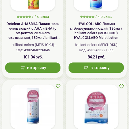
/
4 отзыва
/
4 отзыва
Detclear AHA&BHA Пилинг-гель
HYALCOLLABO Лосьон
очищающий с AHA и BHA (с
глубокоувлажняющий, 180мл /
эффектом сильного
brilliant colors (MEISHOKU)
скатывания), 180мл / brilliant
HYALCOLLABO Moist Lotion
colors (MEISHOKU) Detclear
brilliant colors (MEISHOKU)
brilliant colors (MEISHOKU)
Bright&Peel AHA&BHA Fruits
Код: 4902468226045
(Япония)
Код: 4902468227066
(Япония)
Peeling Jelly
101.04 руб.
84.21 руб.
в корзину
в корзину