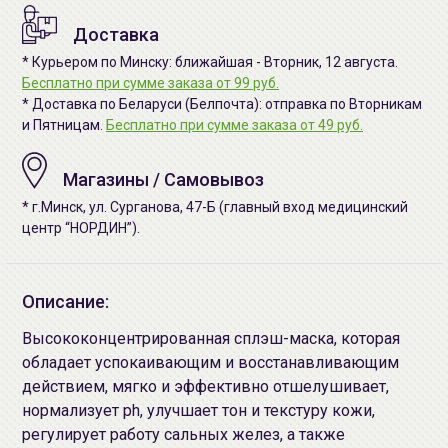
Доставка
* Курьером по Минску: ближайшая - Вторник, 12 августа.
Бесплатно при сумме заказа от 99 руб.
* Доставка по Беларуси (Белпочта): отправка по Вторникам
и Пятницам.
Бесплатно при сумме заказа от 49 руб.
Магазины / Самовывоз
* г.Минск, ул. Сурганова, 47-Б (главный вход медицинский
центр “НОРДИН”).
Описание:
Высококонцентрированная сплэш-маска, которая
обладает успокаивающим и восстанавливающим
действием, мягко и эффективно отшелушивает,
нормализует ph, улучшает тон и текстуру кожи,
регулирует работу сальных желез, а также