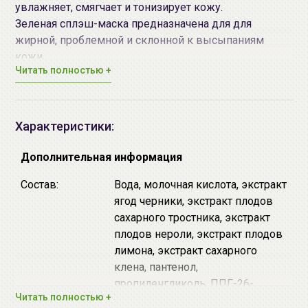
увлажняет, смягчает и тонизирует кожу.
Зеленая сплэш-маска предназначена для для
жирной, проблемной и склонной к высыпаниям
кожи.
Читать полностью +
Экстракт зеленого чая (камелии)
- увлажняет и
успокаивает кожу, делает её чистой и сияющей,
оказывает антибактериальный и
Характеристики:
противовоспалительный эффект. Зеленый чай
известен своими антиоксидантными
Дополнительная информация
свойствами: он омолаживает кожу, выводит
свободные радикалы и восстанавливает
Состав:
Вода, молочная кислота, экстракт
кожный покров после повреждающего
ягод черники, экстракт плодов
воздействия окружающей среды.
сахарного тростника, экстракт
Молочная кислота
- отшелушивает кожу,
плодов нероли, экстракт плодов
очищает и сужает поры, выравнивает
лимона, экстракт сахарного
микрорельеф, помогает бороться с
клена, пантенол,
воспалениями, осветляет постакне и
пропиленгликоль, ППГ-26-
Читать полностью +
пигментацию, а также увлажняет и укрепляет
Бутет-26 , ПЭГ-40