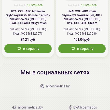
/
0 отзывов
/
0 отзывов
HYALCOLLABO Молочко
HYALCOLLABO Крем
глубокоувлажняющее, 145мл /
глубокоувлажняющий, 48г /
brilliant colors (MEISHOKU)
brilliant colors (MEISHOKU)
HYALCOLLABO Milky Lotion
HYALCOLLABO Cream
brilliant colors (MEISHOKU)
brilliant colors (MEISHOKU)
Код: 4902468227073
(Япония)
Код: 4902468227080
(Япония)
84.21 руб.
101.04 руб.
в корзину
в корзину
Мы в социальных сетях
allcosmetics.by
allcosmetics_by
byAllcosmetics