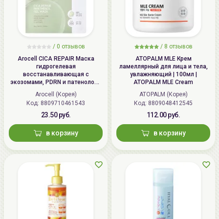
/
0 отзывов
/
8 отзывов
Arocell CICA REPAIR Маска
ATOPALM MLE Крем
гидрогелевая
ламеллярный для лица и тела,
восстанавливающая с
увлажняющий | 100мл |
экозомами, PDRN и патенолом |
ATOPALM MLE Cream
25г | CICA REPAIR Panthenol Gel
Arocell (Корея)
ATOPALM (Корея)
Mask
Код: 8809710461543
Код: 8809048412545
23.50 руб.
112.00 руб.
в корзину
в корзину