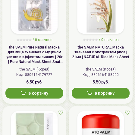
/
0 отзывов
/
0 отзывов
the SAEM Pure Natural Маска
the SAEM NATURAL Маска
для лица тканевая с муцином
тканевая с экстрактом риса |
улитки и эффектом сияния | 20г
21мл | NATURAL Rice Mask Sheet
| Pure Natural Mask Sheet Snail
Brightening
the SAEM (Корея)
the SAEM (Корея)
Код: 8806164179727
Код: 8806164158920
6.50 руб.
5.50 руб.
в корзину
в корзину