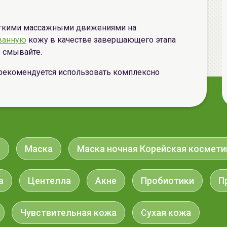
егкими массажными движениями на
ванную
кожу в качестве завершающего этапа
е смывайте.
рекомендуется использовать комплексно
r
Маска
Маска ночная Корейская космети
а
Центелла
Акне
Пробиотики
П
Чувствительная кожа
Сухая кожа