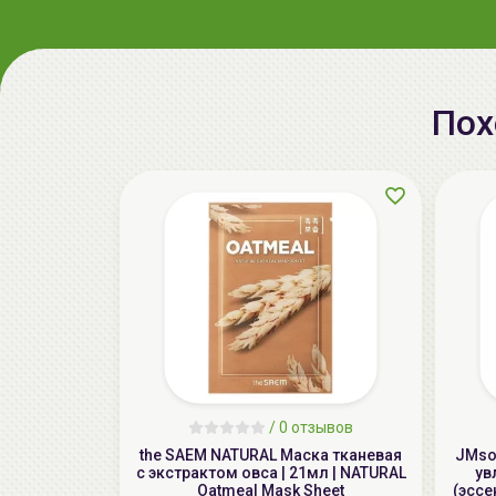
Пох
/
0 отзывов
the SAEM NATURAL Маска тканевая
JMsol
с экстрактом овса | 21мл | NATURAL
ув
Oatmeal Mask Sheet
(эссе