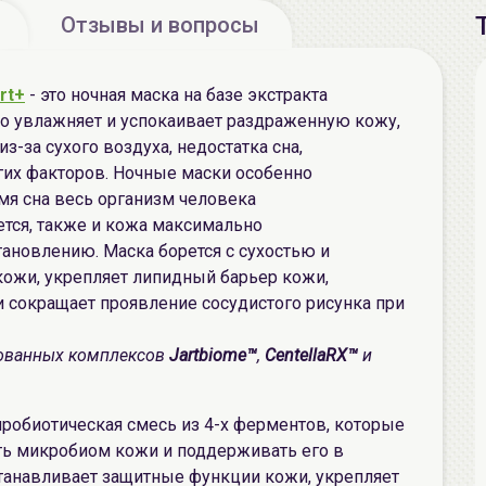
Отзывы и вопросы
art+
- это ночная маска на базе экстракта
но увлажняет и успокаивает раздраженную кожу,
-за сухого воздуха, недостатка сна,
их факторов. Ночные маски особенно
мя сна весь организм человека
ется, также и кожа максимально
ановлению. Маска борется с сухостью и
кожи, укрепляет липидный барьер кожи,
 сокращает проявление сосудистого рисунка при
нтованных комплексов
Jartbiome™
,
CentellaRX™
и
пробиотическая смесь из 4-х ферментов, которые
ть микробиом кожи и поддерживать его в
танавливает защитные функции кожи, укрепляет