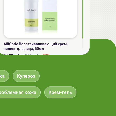
AiliCode Восстанавливающий крем-
пилинг для лица, 50мл
24.90 руб.
49.95 руб.
-50%
ка
Купероз
роблемная кожа
Крем-гель