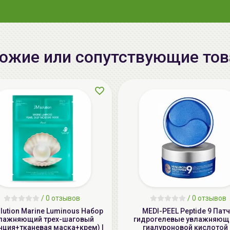
ожие или сопутствующие то
/
0 отзывов
/
0 отзывов
ution Marine Luminous Набор
MEDI-PEEL Peptide 9 Пат
лажняющий трех-шаговый
гидрогелевые увлажняющ
нция+тканевая маска+крем) |
гиалуроновой кислотой 