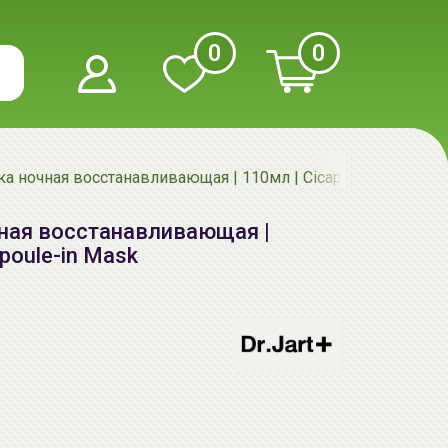
0
0
аска ночная восстанавливающая | 110мл | Cicapair Sleepair A
очная восстанавливающая |
mpoule-in Mask