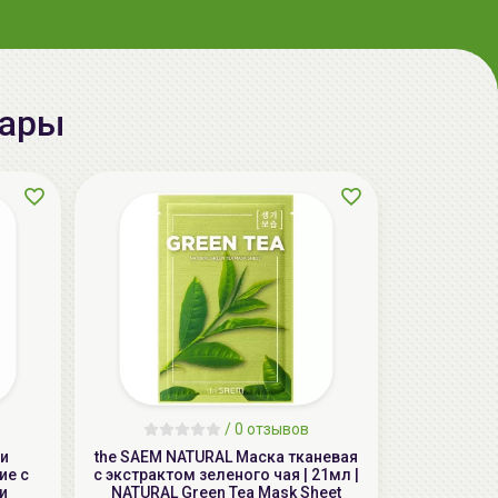
вары
/
0 отзывов
чи
the SAEM NATURAL Маска тканевая
ие с
с экстрактом зеленого чая | 21мл |
и
NATURAL Green Tea Mask Sheet