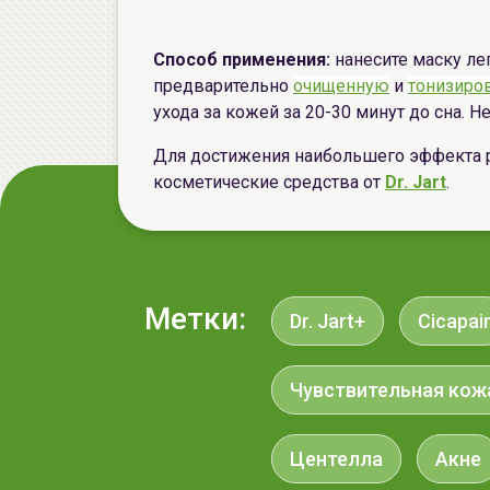
Способ применения:
нанесите маску л
предварительно
очищенную
и
тонизиро
ухода за кожей за 20-30 минут до сна. Н
Для достижения наибольшего эффекта 
косметические средства от
Dr. Jart
.
Метки:
Dr. Jart+
Cicapai
Чувствительная кож
Центелла
Акне