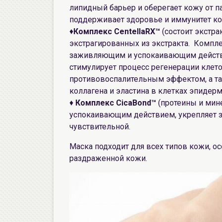
липидный барьер и оберегает кожу от 
поддерживает здоровье и иммунитет ко
♦
Комплекс CentellaRX™
(состоит экстр
экстрагированных из экстракта. Комп
заживляющим и успокаивающим действи
стимулирует процесс регенерации клето
противовоспалительным эффектом, а та
коллагена и эластина в клетках эпидер
♦
Комплекс CicaBond™
(протеины и мин
успокаивающим действием, укрепляет 
чувствительной.
Маска подходит для всех типов кожи, о
раздраженной кожи.