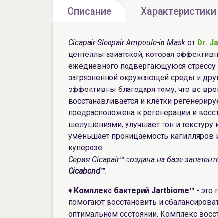
Описание
Характеристики
Cicapair Sleepair Ampoule-in Mask
от
Dr. J
центеллы азиатской, которая эффектив
ежедневного подвергающуюся стрессу из
загрязненной окружающей среды и друг
эффективны благодаря тому, что во вре
восстанавливается и клетки регенериру
предрасположена к регенерации и восст
шелушениями, улучшает тон и текстуру 
уменьшает проницаемость капилляров и
куперозе.
Серия Cicapair™ создана на базе запате
Cicabond™
.
♦
Комплекс бактерий Jartbiome™
- это 
помогают восстановить и сбалансирова
оптимальном состоянии. Комплекс восс