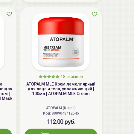
AiliCode Восстанавливающий крем-
пилинг для лица, 50мл
24.90 руб.
49.95 руб.
-50%
/
8 отзывов
ка
ATOPALM MLE Крем ламеллярный
вающая
для лица и тела, увлажняющий |
лом |
100мл | ATOPALM MLE Cream
el Mask
ATOPALM (Корея)
Код: 8809048412545
112.00 руб.