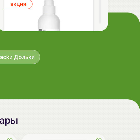
aкция
аски Дольки
ГЕЛЬТЕК cleansing Маска энзимная
пектиновая, 200г, GELTEK
59.00 руб.
124.98 руб.
-52%
вары
aкция