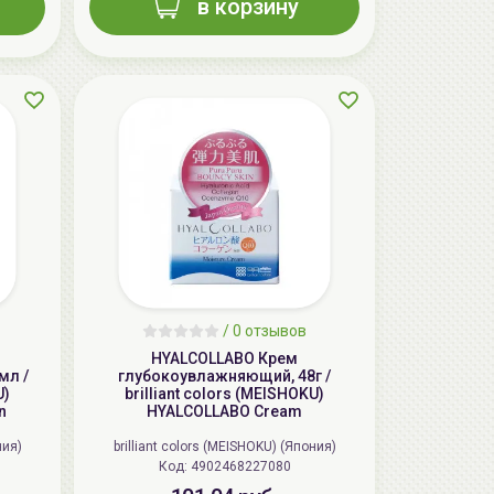
в корзину
/
0 отзывов
HYALCOLLABO Крем
мл /
глубокоувлажняющий, 48г /
U)
brilliant colors (MEISHOKU)
n
HYALCOLLABO Cream
ния)
brilliant colors (MEISHOKU) (Япония)
Код: 4902468227080