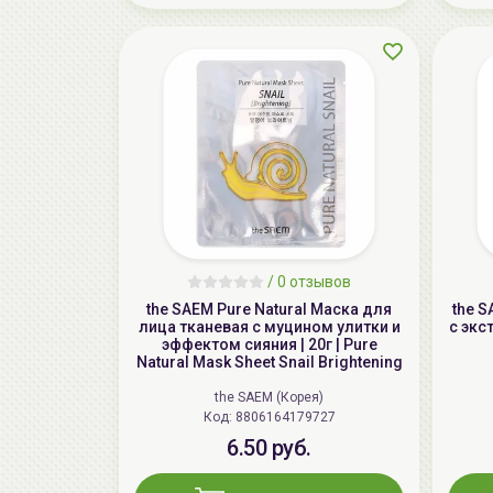
/
0 отзывов
the SAEM Pure Natural Маска для
the 
лица тканевая с муцином улитки и
с экс
эффектом сияния | 20г | Pure
Natural Mask Sheet Snail Brightening
the SAEM (Корея)
Код: 8806164179727
6.50 руб.