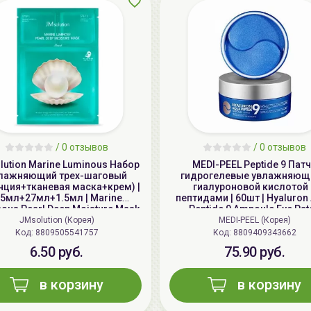
/
0 отзывов
/
0 отзывов
ution Marine Luminous Набор
MEDI-PEEL Peptide 9 Пат
лажняющий трех-шаговый
гидрогелевые увлажняющ
нция+тканевая маска+крем) |
гиалуроновой кислотой 
.5мл+27мл+1.5мл | Marine
пептидами | 60шт | Hyaluron
ous Pearl Deep Moisture Mask
Peptide 9 Ampoule Eye Pat
JMsolution (Корея)
MEDI-PEEL (Корея)
Код: 8809505541757
Код: 8809409343662
6.50 руб.
75.90 руб.
в корзину
в корзину