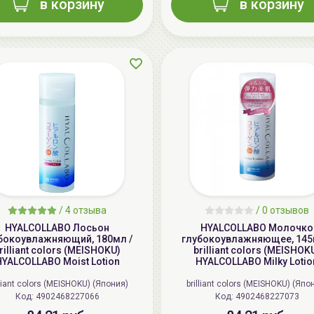
в корзину
в корзину
/
4 отзыва
/
0 отзывов
HYALCOLLABO Лосьон
HYALCOLLABO Молочко
бокоувлажняющий, 180мл /
глубокоувлажняющее, 145
rilliant colors (MEISHOKU)
brilliant colors (MEISHOK
YALCOLLABO Moist Lotion
HYALCOLLABO Milky Lotio
lliant colors (MEISHOKU) (Япония)
brilliant colors (MEISHOKU) (Япо
Код: 4902468227066
Код: 4902468227073