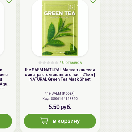
/
0 отзывов
AiliCode Бальзам для волос
чи
the SAEM NATURAL Маска тканевая
увлажняющий, 250мл
ие с
с экстрактом зеленого чая | 21мл |
19.99 руб.
27.38 руб.
-26%
и
NATURAL Green Tea Mask Sheet
 Aqua
ch
the SAEM (Корея)
Код: 8806164158890
aкция
5.50 руб.
в корзину