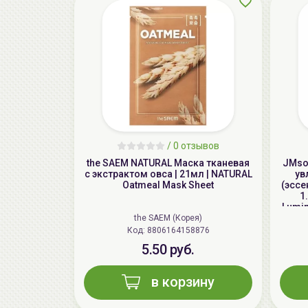
/
0 отзывов
the SAEM NATURAL Маска тканевая
JMsol
с экстрактом овса | 21мл | NATURAL
ув
Oatmeal Mask Sheet
(эссе
1
Lumin
the SAEM (Корея)
Код: 8806164158876
5.50 руб.
в корзину