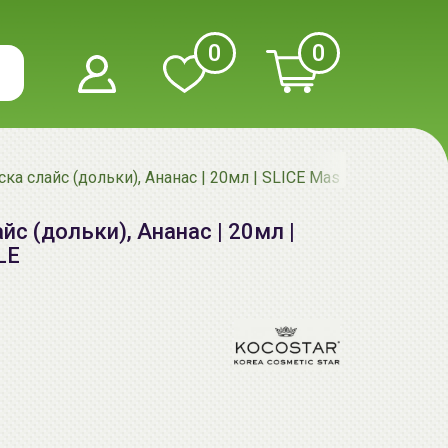
0
0
а слайс (дольки), Ананас | 20мл | SLICE Mask Sheet, PINE
с (дольки), Ананас | 20мл |
LE