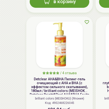
в корзину
/
4 отзыва
Detclear AHA&BHA Пилинг-гель
очищающий с AHA и BHA (с
глу
эффектом сильного скатывания),
b
180мл / brilliant colors (MEISHOKU)
H
Detclear Bright&Peel AHA&BHA Fruits
Peeling Jelly
brilliant colors (MEISHOKU) (Япония)
bri
Код: 4902468226045