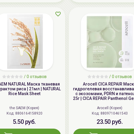
/
0 отзывов
/
0 отзывов
SAEM NATURAL Маска тканевая
Arocell CICA REPAIR Мас
трактом риса | 21мл | NATURAL
гидрогелевая восстанавли
Rice Mask Sheet
с экозомами, PDRN и патено
25г | CICA REPAIR Panthenol G
the SAEM (Корея)
Arocell (Корея)
Код: 8806164158920
Код: 8809710461543
5.50 руб.
23.50 руб.