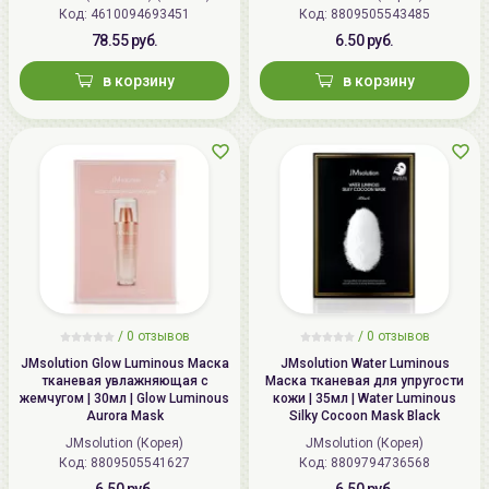
Код: 4610094693451
Код: 8809505543485
Способ применения:
после
очищения
,
78.55 руб.
6.50 руб.
тонизирования
и использования
сыворотки
нанесите
в корзину
в корзину
маску на лицо, распределите. Снимите спустя 10−20
минут, дайте впитаться остаткам эссенции. При
необходимости завершите процедуру ухода
нанесением
крема
.
/
0 отзывов
/
0 отзывов
JMsolution Glow Luminous Маска
JMsolution Water Luminous
тканевая увлажняющая с
Маска тканевая для упругости
жемчугом | 30мл | Glow Luminous
кожи | 35мл | Water Luminous
Aurora Mask
Silky Cocoon Mask Black
JMsolution (Корея)
JMsolution (Корея)
Код: 8809505541627
Код: 8809794736568
6.50 руб.
6.50 руб.