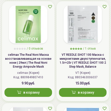
/
0 отзывов
/
1 отзыв
celimax The Real Noni Маска
VT REEDLE SHOT 100 Маска с
восстанавливающая на основе
микроиглами двухступенчатая,
нони | 29мл | The Real Noni
1.5г+25г | VT REEDLE SHOT 100 2
Energy Ampoule Mask
Step Mask, Balance
celimax (Корея)
VT (Корея)
Код: 8809849807410
Код: 8803463006037
9.90 руб.
15.00 руб.
в корзину
в корзину