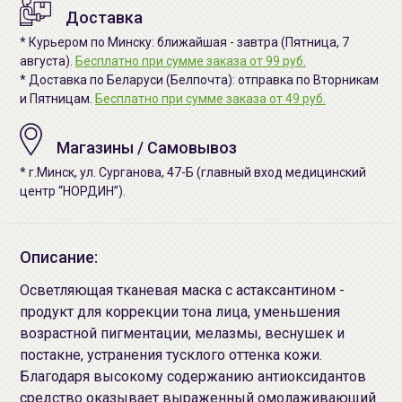
Доставка
* Курьером по Минску: ближайшая - завтра (Пятница, 7
августа).
Бесплатно при сумме заказа от 99 руб.
* Доставка по Беларуси (Белпочта): отправка по Вторникам
и Пятницам.
Бесплатно при сумме заказа от 49 руб.
Магазины / Самовывоз
* г.Минск, ул. Сурганова, 47-Б (главный вход медицинский
центр “НОРДИН”).
Описание:
Осветляющая тканевая маска с астаксантином -
продукт для коррекции тона лица, уменьшения
возрастной пигментации, мелазмы, веснушек и
постакне, устранения тусклого оттенка кожи.
Благодаря высокому содержанию антиоксидантов
средство оказывает выраженный омолаживающий