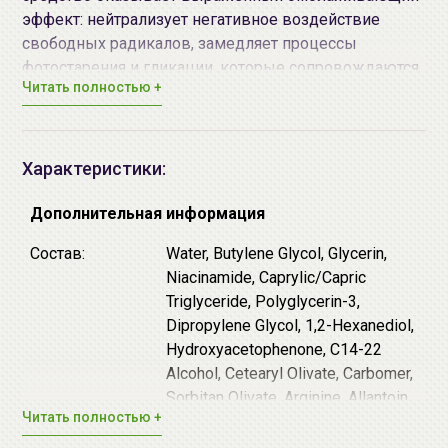
эффект: нейтрализует негативное воздействие
свободных радикалов, замедляет процессы
фотостарения и гликации, которые сопровождаются
Читать полностью +
повышенной выработкой меланина, утратой
упругости и эластичности, появлением морщин.
Антиоксиданты стимулируют обновление клеток
эпидермиса, способствуют восстановлению тонуса
Характеристики:
тканей, ускоряют синтез коллагена и эластина,
придают коже сияние.
Дополнительная информация
Основа маски изготовлена из веганской вискозы,
Состав:
Water, Butylene Glycol, Glycerin,
благодаря гладкой фактуре не провоцирует
Niacinamide, Caprylic/Capric
механического раздражения при использовании
Triglyceride, Polyglycerin-3,
маски.
Dipropylene Glycol, 1,2-Hexanediol,
Hydroxyacetophenone, C14-22
Основные действующие компоненты:
Alcohol, Cetearyl Olivate, Carbomer,
Астаксантин (ASTAXANTHIN) - мощный
Sorbitan Olivate, Arginine, Allantoin,
антиоксидант, проявляющий активность во всех
Читать полностью +
C12-20 Alkyl Glucoside,
слоях эпидермиса. Обеспечивает защиту от УФ-
Ethylhexylglycerin, Xanthan Gum,