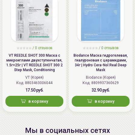
/
0 отзывов
/
0 отзывов
VT REEDLE SHOT 300 Маска с
Biodance Маска гидрогелевая,
микроиглами двухступенчатая,
гиалуроновая с церамидами,
1.5г+25г | VT REEDLE SHOT 300 2
34г | Hydro Cera-Nol Real Deep
Step Mask, Conditioning
Mask
VT (Корея)
Biodance (Корея)
Код: 8803463006044
Код: 8809937360629
17.50 руб.
32.90 руб.
в корзину
в корзину
Мы в социальных сетях