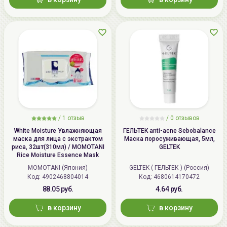
/
1 отзыв
/
0 отзывов
White Moisture Увлажняющая
ГЕЛЬТЕК anti-acne Sebobalance
маска для лица с экстрактом
Маска поросуживающая, 5мл,
риса, 32шт(310мл) / MOMOTANI
GELTEK
Rice Moisture Essence Mask
MOMOTANI (Япония)
GELTEK ( ГЕЛЬТЕК ) (Россия)
Код: 4902468804014
Код: 4680614170472
88.05 руб.
4.64 руб.
в корзину
в корзину