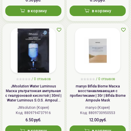
в корзину
в корзину
/
0 отзывов
/
0 отзывов
JMsolution Water Luminous
manyo Bifida Biome Маска
Маска ультратонкая ампульная
восстанавливающая с
с гиалуроновой кислотой | 30ml |
пробиотиками | 30г | Bifida Biome
Water Luminous S.O.S. Ampoule
Ampoule Mask
Hyaluronic Mask Plus
JMsolution (Корея)
manyo (Корея)
Код: 8809794737916
Код: 8809730950553
6.50 руб.
12.00 руб.
в корзину
в корзину